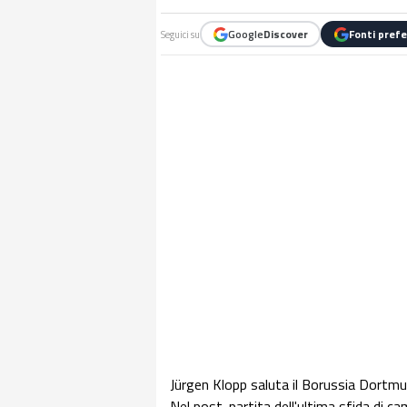
Google
Discover
Fonti prefe
Seguici su
Jürgen Klopp saluta il Borussia Dortmun
Nel post-partita dell'ultima sfida di c