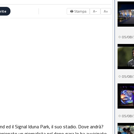
🖶 Stampa
A−
A+
rite
05/08/
05/08/
05/08/
d ed il Signal Iduna Park, il suo stadio. Dove andrà?
ampionato un giornalista nel dopo gara lo ha avvicinato