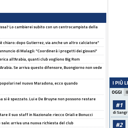
uissa? Lo cambierei subito con un centrocampista della
 è chiaro: dopo Gutierrez, via anche un altro calciatore"
'annuncio di Malagò: "Coordinerà i progetti dei giovani"
erica all'Arabia, quanti club vogliono Big Rom
 Arabia. Se arriva questo difensore, Buongiorno non vede
I PIÙ 
 popolari nel nuovo Maradona, ecco quando
OGGI
I
a si è spezzato. Lui e De Bruyne non possono restare
#1
di Sangr
re il suo staff in Nazionale: riecco Oriali e Bonucci
 sale: arriva una nuova richiesta del club
#2