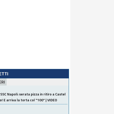
LETTI
ERI
SSC Napoli: serata pizza in ritiro a Castel
o! E arriva la torta col "100" | VIDEO