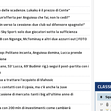
o delle scadenze. Lukaku è il prezzo di Conte"
un'offerta per Anguissa che fai, non lo cedi?"
n verso la cessione: due club sul difensore spagnolo!"
 Sky Sport: solo due giocatori sotto la sufficienza
 con Ngonge, McTominay e altri due azzurri out | FOTO
op: Politano incanta, Anguissa domina, Lucca prende
zione
no, 53' Lucca, 69' Budimir rig.): segui il post-partita con i
O
ua a trattare l'acquisto di Vlahovic
CLASS
 contatti con il Lipsia, ma c'è anche la Juve
asione di mercato: tanti i big all'ultimo anno di
#
Sq
1º
a con 200 mln di investimenti: come cambierà
2º