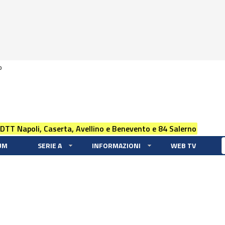
0
 DTT Napoli, Caserta, Avellino e Benevento e 84 Salerno
UM
SERIE A
INFORMAZIONI
WEB TV