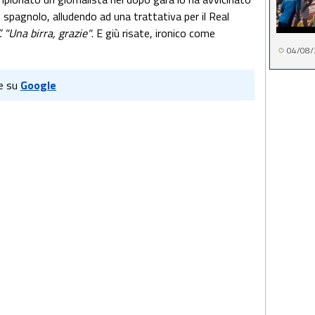
 spagnolo, alludendo ad una trattativa per il Real
. "Una birra, grazie"
. E giù risate, ironico come
04/08/
e su
Google