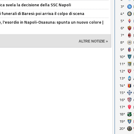
ca svela la decisione della SSC Napoli
3º
funerali di Baresi: poi arriva il colpo di scena
4º
5º
, l'esordio in Napoli-Osasuna: spunta un nuovo colore |
6º
7º
ALTRE NOTIZIE »
8º
9º
10º
11º
12º
13º
14º
15º
16º
17º
18º
19º
20º