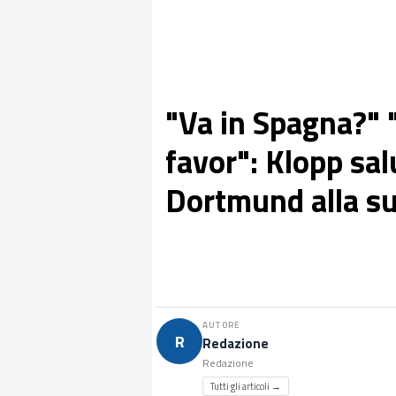
"Va in Spagna?" 
favor": Klopp sal
Dortmund alla s
AUTORE
R
Redazione
Redazione
Tutti gli articoli →