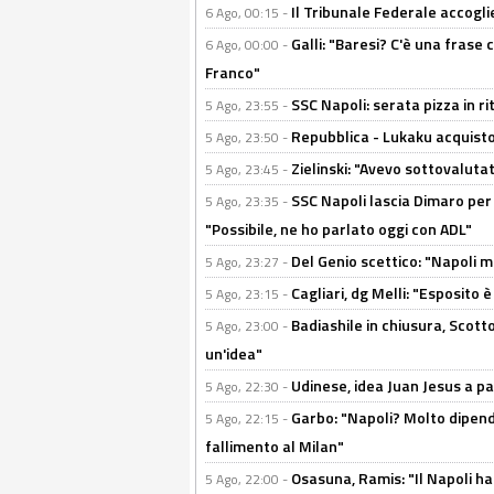
Il Tribunale Federale accoglie 
6 Ago, 00:15 -
Galli: "Baresi? C'è una frase
6 Ago, 00:00 -
Franco"
SSC Napoli: serata pizza in ri
5 Ago, 23:55 -
Repubblica - Lukaku acquisto
5 Ago, 23:50 -
Zielinski: "Avevo sottovaluta
5 Ago, 23:45 -
SSC Napoli lascia Dimaro per 
5 Ago, 23:35 -
"Possibile, ne ho parlato oggi con ADL"
Del Genio scettico: "Napoli m
5 Ago, 23:27 -
Cagliari, dg Melli: "Esposito
5 Ago, 23:15 -
Badiashile in chiusura, Scotto
5 Ago, 23:00 -
un'idea"
Udinese, idea Juan Jesus a p
5 Ago, 22:30 -
Garbo: "Napoli? Molto dipender
5 Ago, 22:15 -
fallimento al Milan"
Osasuna, Ramis: "Il Napoli ha
5 Ago, 22:00 -