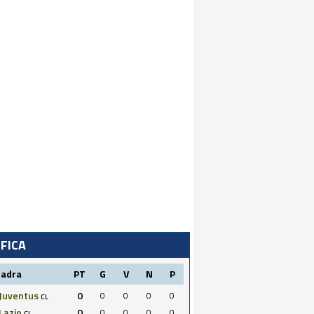
IFICA
uadra
PT
G
V
N
P
Juventus
0
0
0
0
0
CL
Lazio
0
0
0
0
0
CL