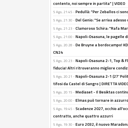
contento, noi sempre in partita" | VIDEO
Pedullà: "Per Zeballos ci son
5 Ago, 21:45 -
Del Genio: "Se arriva adesso 
5 Ago, 21:30 -
Clamoroso Schira: "Rafa Mari
5 Ago, 21:23 -
Napoli-Osasuna, le pagelle di
5 Ago, 21:00 -
De Bruyne a bordocampo! KDB
5 Ago, 20:28 -
CN24
Napoli-Osasuna 2-1, Top & Fl
5 Ago, 20:23 -
fiducia! Altri ritroveranno migliore condi
Napoli-Osasuna 2-1 (27' Polita
5 Ago, 20:21 -
tifosi da Castel di Sangro | DIRETTA VIDE
Mediaset - Il Besiktas contin
5 Ago, 20:15 -
Elmas può tornare in azzurro:
5 Ago, 20:00 -
Scadenze 2027, occhio all'occ
5 Ago, 19:45 -
contratto, anche quattro azzurri
Euro 2032, il nuovo Maradon
5 Ago, 19:30 -