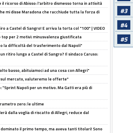
il ricorso di Abisso: l'arbitro dismesso torna in attività
#3
 che mi disse Maradona che racchiude tutta la forza di
#4
tiro a Castel di Sangro! E arriva la torta col "100" | VIDEO
 top per 2 motivi: minusvalenza giustificata
#5
to la difficoltà del trasferimento dal Napoli"
un ritiro lungo a Castel di Sangro? Il sindaco Caruso:
olto basso, abituiamoci ad una cosa con Allegri"
 è sul mercato, valuteremo le offerte"
: "Sprint Napoli per un motivo. Ma Gatti era più di
arametro zero: le ultime
à dalla voglia di riscatto di Allegri, reduce dal
 dominato il primo tempo, ma aveva tanti titolari! Sono