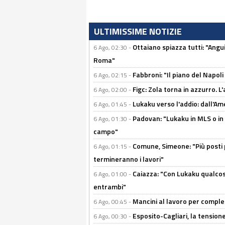
ULTIMISSIME NOTIZIE
Ottaiano spiazza tutti: "Ang
6 Ago, 02:30 -
Roma"
Fabbroni: "Il piano del Napoli
6 Ago, 02:15 -
Figc: Zola torna in azzurro. L
6 Ago, 02:00 -
Lukaku verso l'addio: dall'Am
6 Ago, 01:45 -
Padovan: "Lukaku in MLS o in
6 Ago, 01:30 -
campo"
Comune, Simeone: "Più posti
6 Ago, 01:15 -
termineranno i lavori"
Caiazza: "Con Lukaku qualcos
6 Ago, 01:00 -
entrambi"
Mancini al lavoro per completa
6 Ago, 00:45 -
Esposito-Cagliari, la tensione
6 Ago, 00:30 -