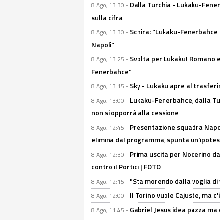
Dalla Turchia - Lukaku-Fener
8 Ago, 13:30 -
sulla cifra
Schira: "Lukaku-Fenerbahce si
8 Ago, 13:30 -
Napoli"
Svolta per Lukaku! Romano e 
8 Ago, 13:25 -
Fenerbahce"
Sky - Lukaku apre al trasferi
8 Ago, 13:15 -
Lukaku-Fenerbahce, dalla Turc
8 Ago, 13:00 -
non si opporrà alla cessione
Presentazione squadra Napoli
8 Ago, 12:45 -
elimina dal programma, spunta un'ipotes
Prima uscita per Nocerino da
8 Ago, 12:30 -
contro il Portici | FOTO
"Sta morendo dalla voglia di 
8 Ago, 12:15 -
Il Torino vuole Cajuste, ma c
8 Ago, 12:00 -
Gabriel Jesus idea pazza ma c
8 Ago, 11:45 -