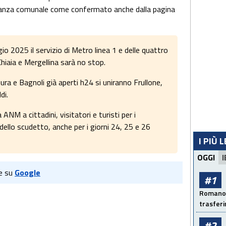
rdinanza comunale come confermato anche dalla pagina
2025 il servizio di Metro linea 1 e delle quattro
hiaia e Mergellina sarà no stop.
nura e Bagnoli già aperti h24 si uniranno Frullone,
di.
NM a cittadini, visitatori e turisti per i
dello scudetto, anche per i giorni 24, 25 e 26
I PIÙ 
OGGI
I
e su
Google
#1
Romano: 
trasfer
#2