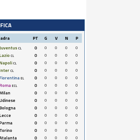
IFICA
uadra
PT
G
V
N
P
Juventus
0
0
0
0
0
CL
Lazio
0
0
0
0
0
CL
Napoli
0
0
0
0
0
CL
Inter
0
0
0
0
0
CL
Fiorentina
0
0
0
0
0
EL
Roma
0
0
0
0
0
ECL
Milan
0
0
0
0
0
Udinese
0
0
0
0
0
Bologna
0
0
0
0
0
Lecce
0
0
0
0
0
Parma
0
0
0
0
0
Torino
0
0
0
0
0
Atalanta
0
0
0
0
0