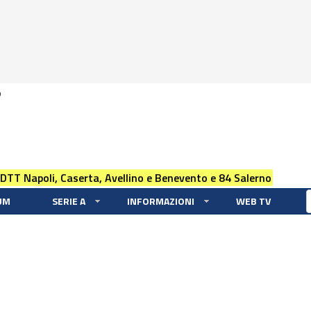
0
 DTT Napoli, Caserta, Avellino e Benevento e 84 Salerno
UM
SERIE A
INFORMAZIONI
WEB TV