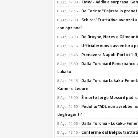
TMW - Addio a sorpresa: Gam
8 Ago, 17:30 -
Da Torino: "Cajuste in granata
8 Ago, 17:15 -
Schira: "Trattativa avanzata
8 Ago, 17:00 -
con opzione"
De Bruyne, Neres e Gilmour in
8 Ago, 16:30 -
Ufficiale: nuova avventura per
8 Ago, 16:15 -
Primavera Napoli-Portici 1-3,
8 Ago, 15:45 -
Dalla Turchia: il Fenerbahce 
8 Ago, 15:30 -
Lukaku
Dalla Turchia: Lukaku-Fenerba
8 Ago, 15:15 -
Kamer e Ledure!
È morto Jorge Messi: il padre
8 Ago, 15:00 -
Pedullà: "ADL non avrebbe ma
8 Ago, 14:30 -
degli agenti"
Dalla Turchia - Lukaku-Fenerb
8 Ago, 14:05 -
Conferme dal Belgio: trattativ
8 Ago, 13:45 -