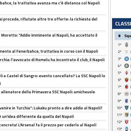
bahce, la trattativa avanza ma c'è distanza col Napoli
 procede, rifiutate altre tre offerte: la richiesta del
CLASS
Moretto: "Addio imminente al Napoli, ha accettato il
#
Sq
1º
mento al Fenerbahce, trattativa in corso con il Napoli
2º
3º
hia: l'avvocato di Romelu ha incontrato il club, il Napoli
4º
5º
 a Castel di Sangro: evento cancellato? La SSC Napoli lo
6º
i
7º
 allenatore della Primavera SSC Napoli: amichevole
8º
9º
venire in Turchia": Lukaku pronto a dire addio al Napoli?
10º
11º
'è un'idea differente da quella del Napoli
12º
oncreta! L'Arsenal fa il prezzo per cederlo al Napoli
13º