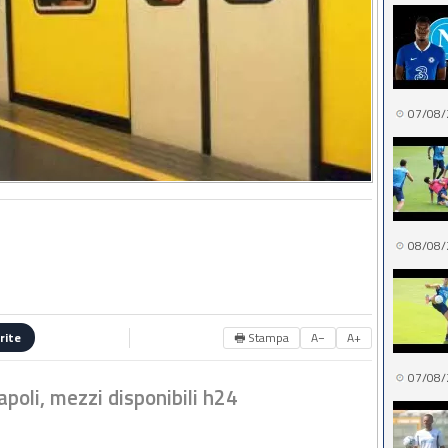
07/08/
08/08/
🖶 Stampa
A−
A+
rite
07/08/
poli, mezzi disponibili h24