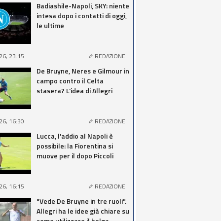
Badiashile-Napoli, SKY: niente
intesa dopo i contatti di oggi,
le ultime
26, 23:15
REDAZIONE
De Bruyne, Neres e Gilmour in
campo contro il Celta
stasera? L'idea di Allegri
26, 16:30
REDAZIONE
Lucca, l'addio al Napoli è
possibile: la Fiorentina si
muove per il dopo Piccoli
26, 16:15
REDAZIONE
"Vede De Bruyne in tre ruoli".
Allegri ha le idee già chiare su
come utilizzare il belga