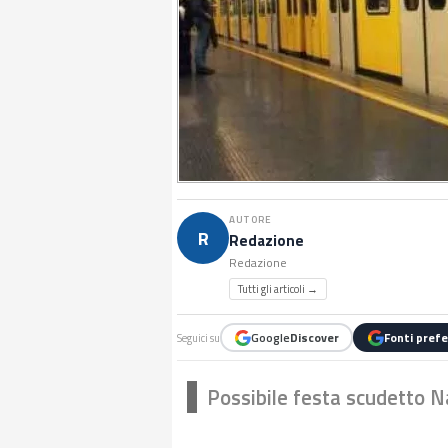
AUTORE
R
Redazione
Redazione
Tutti gli articoli →
Google
Discover
Fonti prefe
Seguici su
Possibile festa scudetto Na