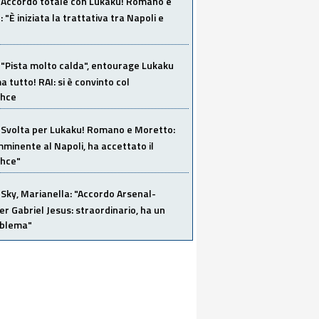
Accordo totale con Lukaku! Romano e
 "È iniziata la trattativa tra Napoli e
"Pista molto calda", entourage Lukaku
 tutto! RAI: si è convinto col
ahce
Svolta per Lukaku! Romano e Moretto:
mminente al Napoli, ha accettato il
hce"
Sky, Marianella: "Accordo Arsenal-
er Gabriel Jesus: straordinario, ha un
oblema"