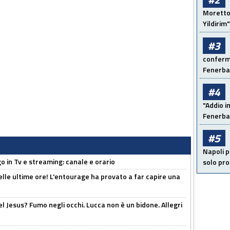
Moretto:
Yildirim"
#3
conferma
Fenerb
#4
"Addio i
Fenerba
#5
Napoli p
o in Tv e streaming: canale e orario
solo pr
elle ultime ore! L'entourage ha provato a far capire una
el Jesus? Fumo negli occhi. Lucca non è un bidone. Allegri