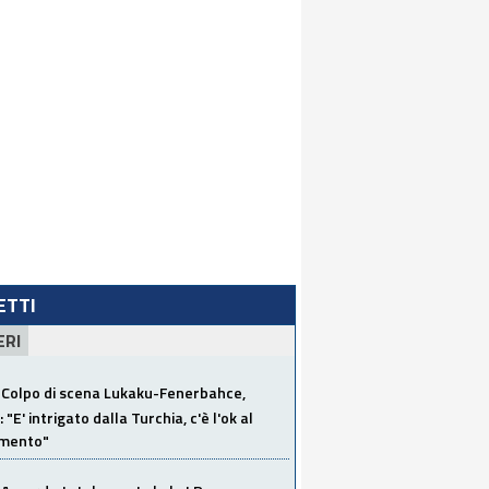
LETTI
ERI
Colpo di scena Lukaku-Fenerbahce,
"E' intrigato dalla Turchia, c'è l'ok al
imento"