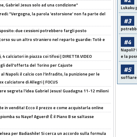
e, Gabriel Jesus solo ad una condizione"
Lukaku p
redi: "Vergogna, la parola 'estorsione' non fa parte del
#3
potrebbe
sposito: due cessioni potrebbero fargli posto
 corso su un altro straniero nel reparto guardie: Totè e
#4
Napoli? 
, 4 calciatori in piazza coi tifosi | DIRETTA VIDEO
e la pos
gli dell'offerta del Torino per Cajuste
#5
 Napoli: il calcio con l'infradito, la punizione per le
soffiare
ex calciatore di Allegri | FOCUS
nere segreta l'idea Gabriel Jesus! Guadagna 11-12 milioni
e in vendita! Ecco il prezzo e come acquistarla online
li piomba su Nayef Aguerd! È il Piano B se saltasse
elsea per Badiashile! Si cerca un accordo sulla formula