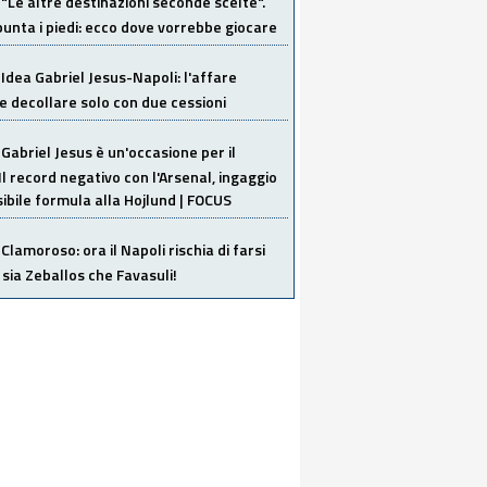
"Le altre destinazioni seconde scelte".
unta i piedi: ecco dove vorrebbe giocare
Idea Gabriel Jesus-Napoli: l'affare
 decollare solo con due cessioni
Gabriel Jesus è un'occasione per il
Il record negativo con l'Arsenal, ingaggio
sibile formula alla Hojlund | FOCUS
Clamoroso: ora il Napoli rischia di farsi
 sia Zeballos che Favasuli!