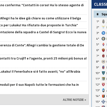
CLASS
ano conferma: "Contatti in corso! Ha lo stesso agente di
#
Sq
 Allegri ha le idee già chiare su come utilizzare il belga
1º
o per Lukaku! Ha rifiutato due proposte in Turchia"
2º
entazione della squadra a Castel di Sangro! Ecco la nuova
3º
4º
5º
ferenza di Conte". Allegri cambia la gestione totale di De
6º
7º
ontatti tra Cruijff e l'agente, pronti 25 milioni più bonus al
8º
9º
kaku! Il Fenerbahce si è fatto avanti, "no" all'Arabia
10º
11º
moduli per il suo Napoli: tutte le formazioni che ha in
12º
13º
14º
ALTRE NOTIZIE »
15º