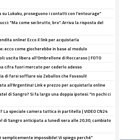
a su Lukaku, proseguono i contatti con l'entourage"
cci: "Ma come sei brutto, bro". Arriva la risposta del
ndita online! Ecco il link per acquistarla
yne: ecco come giocherebbe in base al modulo
oli: uscita libera all'Ombrellone di Roccaraso | FOTO
una cifra fuori mercato per cederlo adesso
ia di farsi soffiare sia Zeballos che Favasuli!
ta all'Argentina! Link e prezzo per acquistarla online
el di Sangro? Si fa largo una doppia ipotesi: "In pochi ci
ri? La speciale camera tattica in partitella | VIDEO CN24
 di Sangro anticipata a lunedì sera alle 20.30, cambiato
è semplicemente impossibile! Vi spiego perché"