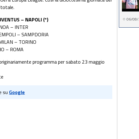
 totale.
UVENTUS – NAPOLI (*)
06/08/
ENOA – INTER
0 EMPOLI – SAMPDORIA
 MILAN – TORINO
ZIO – ROMA
originariamente programma per sabato 23 maggio
nte
e su
Google