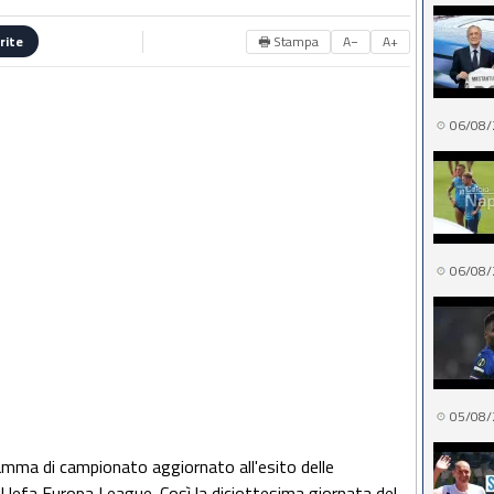
🖶 Stampa
A−
A+
rite
06/08/
06/08/
05/08/
ramma di campionato aggiornato all'esito delle
Uefa Europa League. Così la diciottesima giornata del