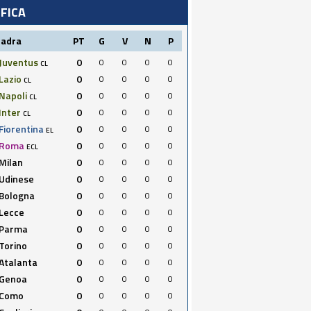
IFICA
uadra
PT
G
V
N
P
Juventus
0
0
0
0
0
CL
Lazio
0
0
0
0
0
CL
Napoli
0
0
0
0
0
CL
Inter
0
0
0
0
0
CL
Fiorentina
0
0
0
0
0
EL
Roma
0
0
0
0
0
ECL
Milan
0
0
0
0
0
Udinese
0
0
0
0
0
Bologna
0
0
0
0
0
Lecce
0
0
0
0
0
Parma
0
0
0
0
0
Torino
0
0
0
0
0
Atalanta
0
0
0
0
0
Genoa
0
0
0
0
0
Como
0
0
0
0
0