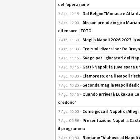
dell'operazione
Dal Belgio: "Monaco e Atlant
7 Ago, 12:15 -
Alisson prende in giro Marianu
7 Ago, 12:00 -
difensore | FOTO
Maglia Napoli 2026 2027 in ve
7 Ago, 11:50 -
Tre ruoli diversi per De Bru
7 Ago, 11:30 -
Svago per i giocatori del Nap
7 Ago, 11:15 -
Gatti-Napoli: la Juve spara 
7 Ago, 10:45 -
Clamoroso: ora il Napoli risch
7 Ago, 10:30 -
Seconda maglia Napoli dedica
7 Ago, 10:20 -
Quando arriverà Lukaku a Cast
7 Ago, 10:15 -
credono"
Come gioca il Napoli di Alleg
7 Ago, 10:00 -
Presentazione Napoli a Castel
7 Ago, 09:36 -
il programma
Romano: "Vlahovic al Napoli 
7 Ago, 09:30 -