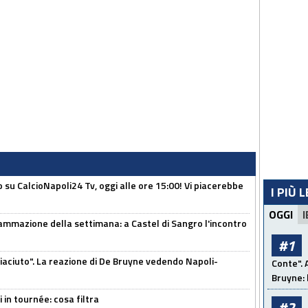
o su CalcioNapoli24 Tv, oggi alle ore 15:00! Vi piacerebbe
I PIÙ 
OGGI
I
ammazione della settimana: a Castel di Sangro l'incontro
#1
piaciuto". La reazione di De Bruyne vedendo Napoli-
Conte". 
Bruyne: 
 in tournée: cosa filtra
#2