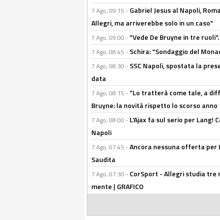
Gabriel Jesus al Napoli, Rom
7 Ago, 09:15 -
Allegri, ma arriverebbe solo in un caso"
"Vede De Bruyne in tre ruoli".
7 Ago, 09:00 -
Schira: "Sondaggio del Monac
7 Ago, 08:45 -
SSC Napoli, spostata la pres
7 Ago, 08:30 -
data
"Lo tratterà come tale, a dif
7 Ago, 08:15 -
Bruyne: la novità rispetto lo scorso anno
L'Ajax fa sul serio per Lang! C
7 Ago, 08:00 -
Napoli
Ancora nessuna offerta per Lu
7 Ago, 07:45 -
Saudita
CorSport - Allegri studia tre 
7 Ago, 07:30 -
mente | GRAFICO