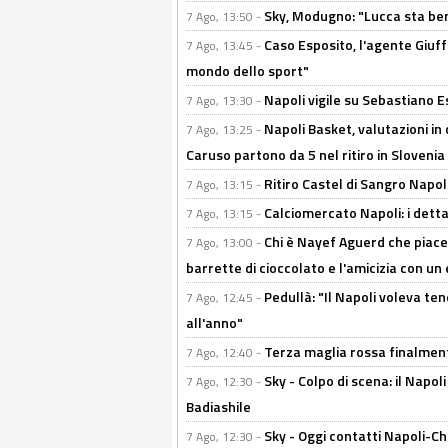
Sky, Modugno: "Lucca sta ben
7 Ago, 13:50 -
Caso Esposito, l'agente Giuff
7 Ago, 13:45 -
mondo dello sport"
Napoli vigile su Sebastiano E
7 Ago, 13:30 -
Napoli Basket, valutazioni in
7 Ago, 13:25 -
Caruso partono da 5 nel ritiro in Slovenia
Ritiro Castel di Sangro Napoli
7 Ago, 13:15 -
Calciomercato Napoli: i detta
7 Ago, 13:15 -
Chi è Nayef Aguerd che piace al
7 Ago, 13:00 -
barrette di cioccolato e l'amicizia con un 
Pedullà: "Il Napoli voleva te
7 Ago, 12:45 -
all'anno"
Terza maglia rossa finalment
7 Ago, 12:40 -
Sky - Colpo di scena: il Napo
7 Ago, 12:30 -
Badiashile
Sky - Oggi contatti Napoli-Ch
7 Ago, 12:30 -