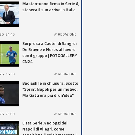
Mastantuono firma in Serie A,
stasera il suo arrivo in Italia
26, 21:45
REDAZIONE
Sorpresa a Castel di Sangro:
De Bruyne e Neres al lavoro
con il gruppo | FOTOGALLERY
CN24
26, 16:30
REDAZIONE
Badiashile in chiusura, Scotto:
"Sprint Napoli per un motivo.
Ma Gatti era più di un'idea"
26, 23:00
REDAZIONE
Lista Serie A ad oggi del
Napoli di Allegri: come
condiziona il calciomercato |