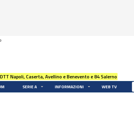
0
 DTT Napoli, Caserta, Avellino e Benevento e 84 Salerno
UM
SERIE A
INFORMAZIONI
WEB TV