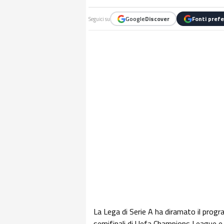
Google
Discover
Fonti prefe
Seguici su
La Lega di Serie A ha diramato il prog
semifinali di Uefa Champions League e 