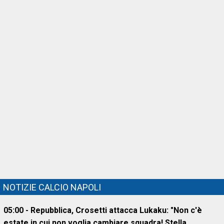
NOTIZIE CALCIO NAPOLI
05:00 - Repubblica, Crosetti attacca Lukaku: "Non c'è
estate in cui non voglia cambiare squadra! Stella