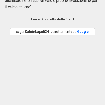
allenatore fantastico, un vero e proprio rivoluzionario per
il calcio italiano”
Fonte :
Gazzetta dello Sport
segui
CalcioNapoli24.it
direttamente su
Google