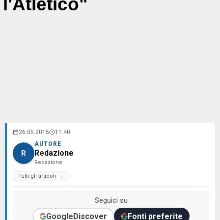
l'Atletico"
26.05.2015
11:40
AUTORE
Redazione
R
Redazione
Tutti gli articoli →
Seguici su
Google
Discover
Fonti preferite