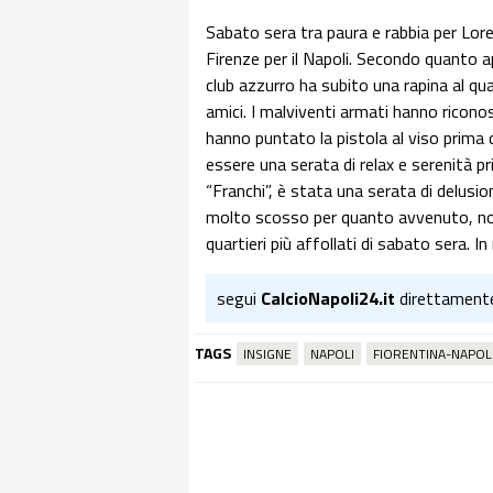
Sabato sera tra paura e rabbia per Lore
Firenze per il Napoli. Secondo quanto ap
club azzurro ha subito una rapina al q
amici. I malviventi armati hanno riconos
hanno puntato la pistola al viso prima 
essere una serata di relax e serenità pri
“Franchi”, è stata una serata di delusi
molto scosso per quanto avvenuto, non 
quartieri più affollati di sabato sera. 
segui
CalcioNapoli24.it
direttament
TAGS
INSIGNE
NAPOLI
FIORENTINA-NAPOL