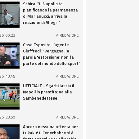
Schira: "Il Napoli sta
pianificando la permanenza
di Marianucci: arriva la
reazione di Allegri"
26, 00:23
REDAZIONE
Caso Esposito, l'agente
Giuffredi: "Vergogna, la
parola 'estorsione' non fa
parte del mondo dello sport"
26, 13:45
REDAZIONE
UFFICIALE - Sgarbi lascia il
Napoli in prestito: va alla
Sambenedettese
26, 23:50
REDAZIONE
Ancora nessuna offerta per
Lukaku! Il Fenerbahce si è
fatto avanti, "no" all'Arabia