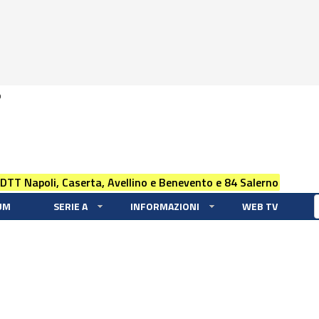
0
 DTT Napoli, Caserta, Avellino e Benevento e 84 Salerno
UM
SERIE A
INFORMAZIONI
WEB TV