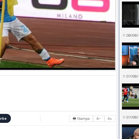
08/08/
07/08/
07/08/
🖶 Stampa
A−
A+
rite