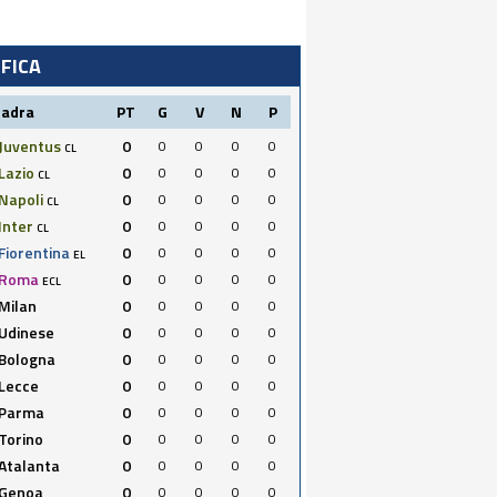
IFICA
uadra
PT
G
V
N
P
Juventus
0
0
0
0
0
CL
Lazio
0
0
0
0
0
CL
Napoli
0
0
0
0
0
CL
Inter
0
0
0
0
0
CL
Fiorentina
0
0
0
0
0
EL
Roma
0
0
0
0
0
ECL
Milan
0
0
0
0
0
Udinese
0
0
0
0
0
Bologna
0
0
0
0
0
Lecce
0
0
0
0
0
Parma
0
0
0
0
0
Torino
0
0
0
0
0
Atalanta
0
0
0
0
0
Genoa
0
0
0
0
0