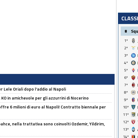
CLASS
#
Sq
1º
2º
3º
4º
5º
6º
7º
 Lele Oriali dopo l'addio al Napoli
8º
 KO in amichevole per gli azzurrini di Nocerino
9º
offre 6 milioni di euro al Napoli! Contratto biennale per
10º
11º
12º
hce, nella trattativa sono coinvolti Ozdemir, Yildirim,
13º
14º