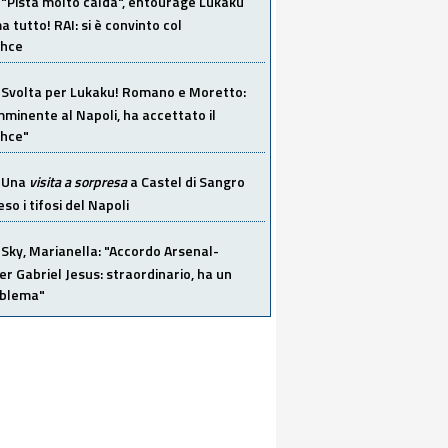
"Pista molto calda", entourage Lukaku
 tutto! RAI: si è convinto col
ahce
Svolta per Lukaku! Romano e Moretto:
mminente al Napoli, ha accettato il
hce"
Una
visita a sorpresa
a Castel di Sangro
so i tifosi del Napoli
Sky, Marianella: "Accordo Arsenal-
er Gabriel Jesus: straordinario, ha un
oblema"