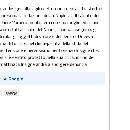
nzo Insigne alla vigilia della fondamentale trasferta di
preso dalla redazione di IamNaples.it, Il talento del
uartiere Vomero mentre era con sua moglie ed alcuni
ciuto l’attaccante del Napoli, l’hanno inseguito, gli
di rubargli oggetti di valore e del denaro. Doveva
ma di tuffarsi nel clima-partita della sfida del
one, tensione e nervosismo per Lorenzo Insigne che,
si è sentito protetto nella sua città, in uno dei
In mattinata Insigne andrà a sporgere denuncia.
e su
Google
I
RAPINA