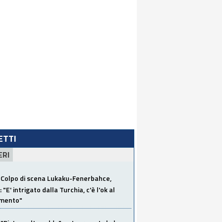
LETTI
ERI
Colpo di scena Lukaku-Fenerbahce,
"E' intrigato dalla Turchia, c'è l'ok al
imento"