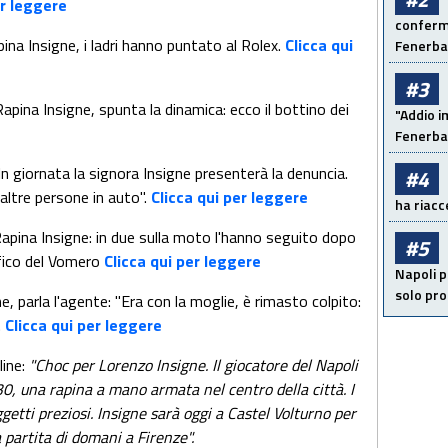
er leggere
conferma
ina Insigne, i ladri hanno puntato al Rolex.
Clicca qui
Fenerb
#3
Rapina Insigne, spunta la dinamica: ecco il bottino dei
"Addio i
Fenerba
In giornata la signora Insigne presenterà la denuncia.
#4
altre persone in auto".
Clicca qui per leggere
ha riacce
apina Insigne: in due sulla moto l'hanno seguito dopo
#5
ffico del Vomero
Clicca qui per leggere
Napoli p
solo pr
, parla l'agente: "Era con la moglie, è rimasto colpito:
.
Clicca qui per leggere
line:
"Choc per Lorenzo Insigne. Il giocatore del Napoli
30, una rapina a mano armata nel centro della città. I
getti preziosi. Insigne sarà oggi a Castel Volturno per
a partita di domani a Firenze".