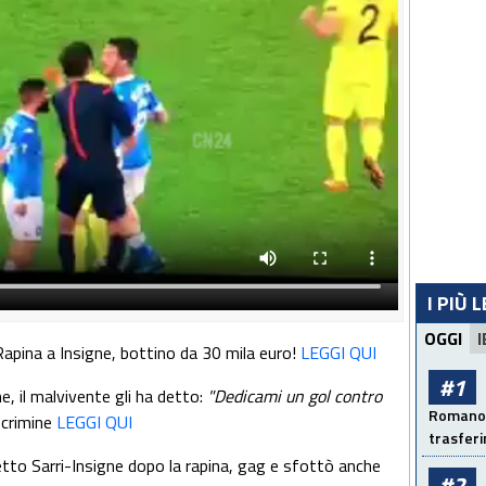
I PIÙ 
OGGI
I
Rapina a Insigne, bottino da 30 mila euro!
LEGGI QUI
#1
e, il malvivente gli ha detto:
"Dedicami un gol contro
Romano: 
l crimine
LEGGI QUI
trasfer
etto Sarri-Insigne dopo la rapina, gag e sfottò anche
#2