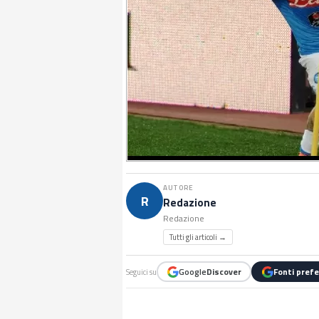
AUTORE
R
Redazione
Redazione
Tutti gli articoli →
Google
Discover
Fonti prefe
Seguici su