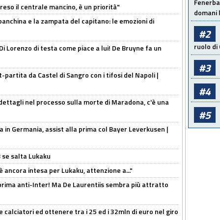
Fenerbah
reso il centrale mancino, è un priorità"
domani l
 panchina e la zampata del capitano: le emozioni di
#2
ruolo di
Di Lorenzo di testa come piace a lui! De Bruyne fa un
#3
t-partita da Castel di Sangro con i tifosi del Napoli |
#4
ettagli nel processo sulla morte di Maradona, c'è una
#5
a in Germania, assist alla prima col Bayer Leverkusen |
B se salta Lukaku
'è ancora intesa per Lukaku, attenzione a..."
a prima anti-Inter! Ma De Laurentiis sembra più attratto
 calciatori ed ottenere tra i 25 ed i 32mln di euro nel giro