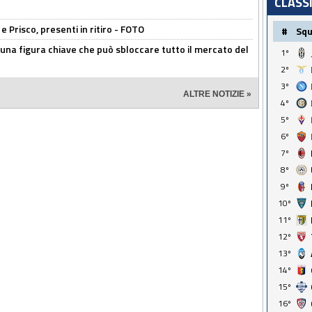
CLASS
e Prisco, presenti in ritiro - FOTO
#
Sq
 una figura chiave che può sbloccare tutto il mercato del
1º
2º
3º
ALTRE NOTIZIE »
4º
5º
6º
7º
8º
9º
10º
11º
12º
13º
14º
15º
16º