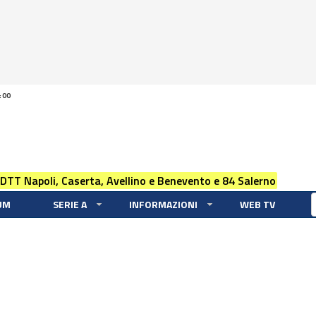
:00
 DTT Napoli, Caserta, Avellino e Benevento e 84 Salerno
UM
SERIE A
INFORMAZIONI
WEB TV