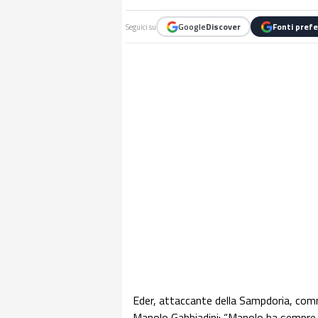
Google
Discover
Fonti prefe
Seguici su
Eder, attaccante della Sampdoria, comm
Manolo Gabbiadini: “Manolo ha sempre f