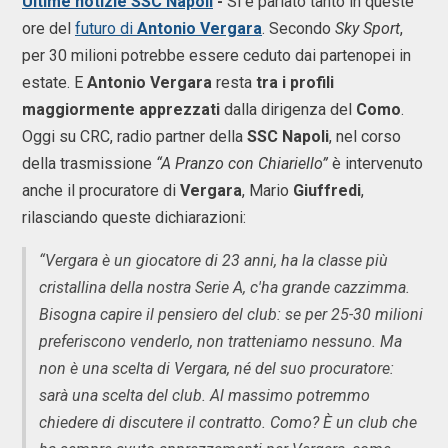
Ultime notizie SSC Napoli
-
Si è parlato tanto in queste
ore del
futuro di
Antonio Vergara
. Secondo
Sky Sport
,
per 30 milioni potrebbe essere ceduto dai partenopei in
estate. E
Antonio Vergara
resta
tra i profili
maggiormente apprezzati
dalla dirigenza del
Como
.
Oggi su CRC, radio partner della
SSC
Napoli
, nel corso
della trasmissione
“A Pranzo con Chiariello”
è intervenuto
anche il procuratore di
Vergara
, Mario
Giuffredi
,
rilasciando queste dichiarazioni:
“Vergara è un giocatore di 23 anni, ha la classe più
cristallina della nostra Serie A, c'ha grande cazzimma.
Bisogna capire il pensiero del club: se per 25-30 milioni
preferiscono venderlo, non tratteniamo nessuno. Ma
non è una scelta di Vergara, né del suo procuratore:
sarà una scelta del club. Al massimo potremmo
chiedere di discutere il contratto. Como? È un club che