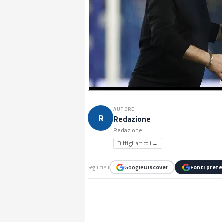
AUTORE
R
Redazione
Redazione
Tutti gli articoli →
Google
Discover
Fonti prefe
Seguici su