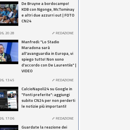
De Bruyne a bordocampo!
KDB con Ngonge, McTominay
e altri due azzurri out | FOTO
CN24
26, 20:28
REDAZIONE
Manfredi: "Lo Stadio
Maradona sarà
all'avanguardia in Europa, vi
spiego tutto! Non sono
d'accordo con De Laurentiis" |
VIDEO
26, 13:45
REDAZIONE
CalcioNapoli24 su Google in
"Fonti preferite": aggiungi
subito CN24 per non perderti
le notizie più importanti!
26, 17:06
REDAZIONE
Guardate la reazione dei