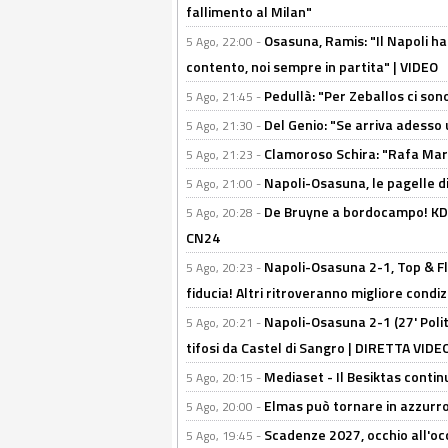
fallimento al Milan"
Osasuna, Ramis: "Il Napoli ha
5 Ago, 22:00 -
contento, noi sempre in partita" | VIDEO
Pedullà: "Per Zeballos ci son
5 Ago, 21:45 -
Del Genio: "Se arriva adesso 
5 Ago, 21:30 -
Clamoroso Schira: "Rafa Mari
5 Ago, 21:23 -
Napoli-Osasuna, le pagelle di
5 Ago, 21:00 -
De Bruyne a bordocampo! KDB
5 Ago, 20:28 -
CN24
Napoli-Osasuna 2-1, Top & Fl
5 Ago, 20:23 -
fiducia! Altri ritroveranno migliore condi
Napoli-Osasuna 2-1 (27' Polita
5 Ago, 20:21 -
tifosi da Castel di Sangro | DIRETTA VIDE
Mediaset - Il Besiktas contin
5 Ago, 20:15 -
Elmas può tornare in azzurro:
5 Ago, 20:00 -
Scadenze 2027, occhio all'occ
5 Ago, 19:45 -