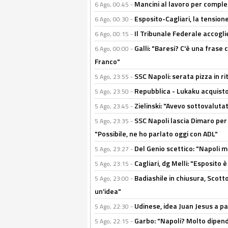
Mancini al lavoro per completa
6 Ago, 00:45 -
Esposito-Cagliari, la tensione
6 Ago, 00:30 -
Il Tribunale Federale accoglie 
6 Ago, 00:15 -
Galli: "Baresi? C'è una frase
6 Ago, 00:00 -
Franco"
SSC Napoli: serata pizza in ri
5 Ago, 23:55 -
Repubblica - Lukaku acquisto
5 Ago, 23:50 -
Zielinski: "Avevo sottovaluta
5 Ago, 23:45 -
SSC Napoli lascia Dimaro per 
5 Ago, 23:35 -
"Possibile, ne ho parlato oggi con ADL"
Del Genio scettico: "Napoli m
5 Ago, 23:27 -
Cagliari, dg Melli: "Esposito
5 Ago, 23:15 -
Badiashile in chiusura, Scotto
5 Ago, 23:00 -
un'idea"
Udinese, idea Juan Jesus a p
5 Ago, 22:30 -
Garbo: "Napoli? Molto dipender
5 Ago, 22:15 -