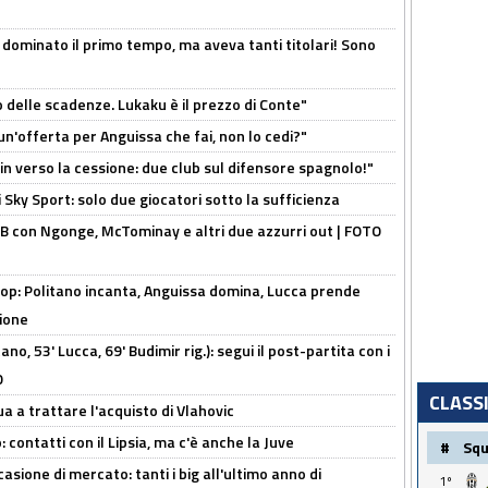
 dominato il primo tempo, ma aveva tanti titolari! Sono
o delle scadenze. Lukaku è il prezzo di Conte"
un'offerta per Anguissa che fai, non lo cedi?"
n verso la cessione: due club sul difensore spagnolo!"
 Sky Sport: solo due giocatori sotto la sufficienza
 con Ngonge, McTominay e altri due azzurri out | FOTO
op: Politano incanta, Anguissa domina, Lucca prende
zione
no, 53' Lucca, 69' Budimir rig.): segui il post-partita con i
O
CLASS
ua a trattare l'acquisto di Vlahovic
 contatti con il Lipsia, ma c'è anche la Juve
#
Sq
asione di mercato: tanti i big all'ultimo anno di
1º