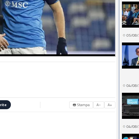
05/08/
04/08/
🖶 Stampa
A−
A+
rite
04/08/