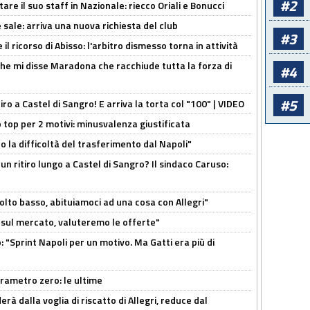
#2
re il suo staff in Nazionale: riecco Oriali e Bonucci
 sale: arriva una nuova richiesta del club
#3
il ricorso di Abisso: l'arbitro dismesso torna in attività
 che mi disse Maradona che racchiude tutta la forza di
#4
#5
tiro a Castel di Sangro! E arriva la torta col "100" | VIDEO
 top per 2 motivi: minusvalenza giustificata
to la difficoltà del trasferimento dal Napoli"
un ritiro lungo a Castel di Sangro? Il sindaco Caruso:
olto basso, abituiamoci ad una cosa con Allegri"
 è sul mercato, valuteremo le offerte"
: "Sprint Napoli per un motivo. Ma Gatti era più di
arametro zero: le ultime
à dalla voglia di riscatto di Allegri, reduce dal