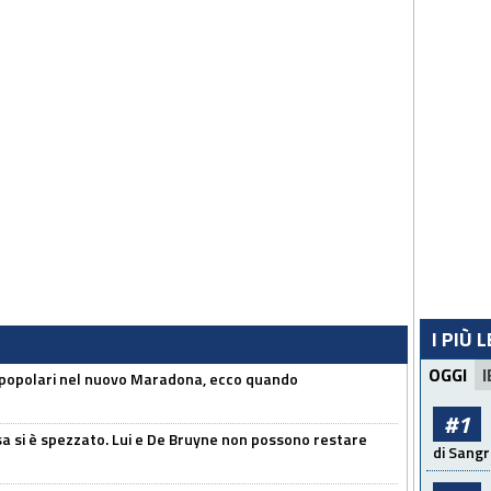
I PIÙ 
OGGI
I
 popolari nel nuovo Maradona, ecco quando
#1
a si è spezzato. Lui e De Bruyne non possono restare
di Sangr