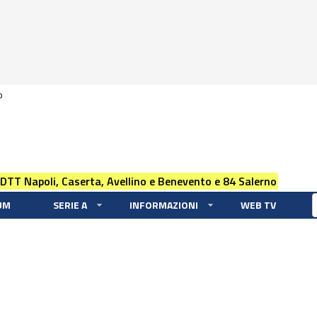
0
 DTT Napoli, Caserta, Avellino e Benevento e 84 Salerno
UM
SERIE A
INFORMAZIONI
WEB TV