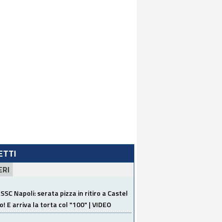
LETTI
ERI
SSC Napoli: serata pizza in ritiro a Castel
o! E arriva la torta col "100" | VIDEO