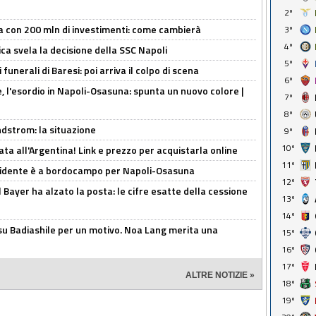
2º
a con 200 mln di investimenti: come cambierà
3º
4º
ca svela la decisione della SSC Napoli
5º
funerali di Baresi: poi arriva il colpo di scena
6º
, l'esordio in Napoli-Osasuna: spunta un nuovo colore |
7º
8º
ndstrom: la situazione
9º
10º
ta all'Argentina! Link e prezzo per acquistarla online
11º
presidente è a bordocampo per Napoli-Osasuna
12º
il Bayer ha alzato la posta: le cifre esatte della cessione
13º
14º
 su Badiashile per un motivo. Noa Lang merita una
15º
16º
17º
ALTRE NOTIZIE »
18º
19º