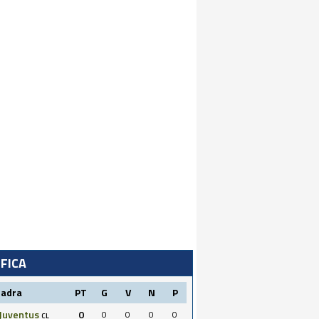
IFICA
uadra
PT
G
V
N
P
Juventus
0
0
0
0
0
CL