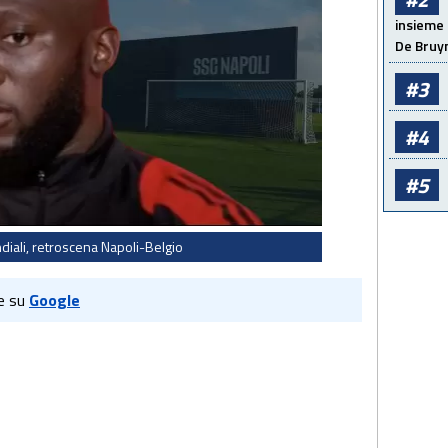
insieme 
De Bruy
#3
#4
#5
diali, retroscena Napoli-Belgio
e su
Google