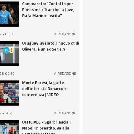
Cammaroto: "Contatto per
Elmas ma c'è anche la Juve,
Rafa Marin in uscita"
26, 03:30
REDAZIONE
Uruguay: svelato il nuovo ct di
Olivera, è un ex Serie A
26, 02:30
REDAZIONE
Morte Baresi, la gaffe
dell'interista Dimarco in
conferenza | VIDEO
26, 20:45
REDAZIONE
UFFICIALE - Sgarbi lascia il
Napoli in prestito: va alla
Sambenedettese