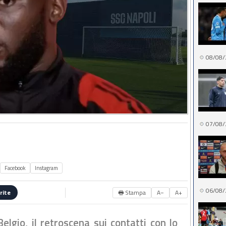
08/08/
07/08/
Facebook
Instagram
06/08/
🖶 Stampa
A−
A+
rite
elgio, il retroscena sui contatti con lo