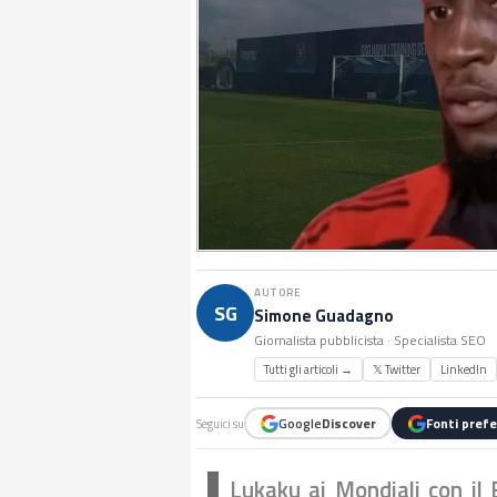
AUTORE
SG
Simone Guadagno
Giornalista pubblicista · Specialista SEO
Tutti gli articoli →
𝕏 Twitter
LinkedIn
Google
Discover
Fonti prefe
Seguici su
Lukaku ai Mondiali con il B