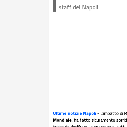
staff del Napoli
Ultime notizie Napoli
-
L'impatto di
R
Mondiale
, ha fatto sicuramente sorrid
tutto da decifrare, la speranza di tutti 