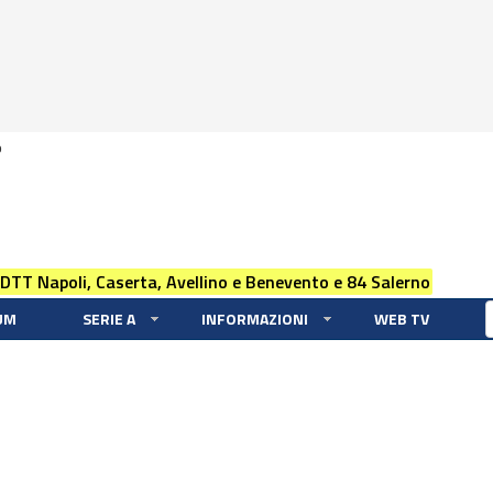
0
 DTT Napoli, Caserta, Avellino e Benevento e 84 Salerno
UM
SERIE A
INFORMAZIONI
WEB TV