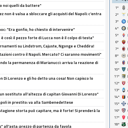
o noi quelli da battere"
1º
z non è valsa a sbloccare gli acquisti del Napoli: c'entra
2º
3º
4º
c: "Era gonfio, ho chiesto di intervenire"
5º
così: il pezzo forte di Lucca non è il colpo di testa"
6º
iornamenti su Lindstrom, Cajuste, Ngonge e Cheddira!
7º
Rotazioni contro il Napoli. Mercato? Ci saranno movimenti"
8º
cando la permanenza di Marianucci: arriva la reazione di
9º
10º
11º
n Di Lorenzo e gli ho detto una cosa! Non capisco lo
12º
13º
n sostituto all’altezza di capitan Giovanni Di Lorenzo"
14º
Napoli in prestito: va alla Sambenedettese
15º
stagione storta può capitare, ma è forte! Si prenderà la
16º
17º
18º
s" all'asta: prezzo di partenza da favola