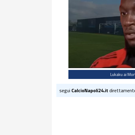
Lukaku ai Mon
segui
CalcioNapoli24.it
direttament