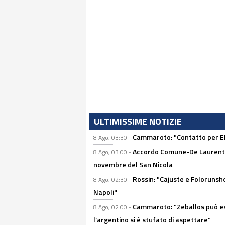
ULTIMISSIME NOTIZIE
Cammaroto: "Contatto per Elm
8 Ago, 03:30 -
Accordo Comune-De Laurentiis
8 Ago, 03:00 -
novembre del San Nicola
Rossin: "Cajuste e Folorunsh
8 Ago, 02:30 -
Napoli"
Cammaroto: "Zeballos può esse
8 Ago, 02:00 -
l’argentino si è stufato di aspettare"