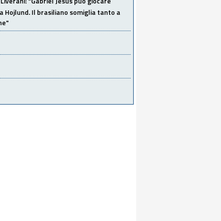
Liverani: "Gabriel Jesus può giocare
a Hojlund. Il brasiliano somiglia tanto a
ne"