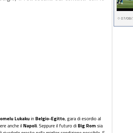
07/08/
omelu Lukaku
in
Belgio-Egitto
, gara di esordio al
ere anche il
Napoli
. Seppure il futuro di
Big Rom
sia
è rivederlo presto nella miglior condizione possibile. E