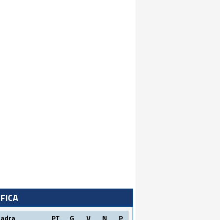
IFICA
uadra
PT
G
V
N
P