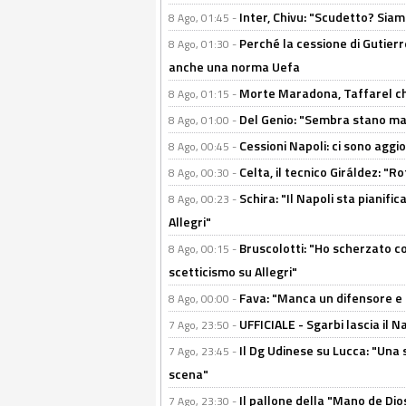
Inter, Chivu: "Scudetto? Siam
8 Ago, 01:45 -
Perché la cessione di Gutierre
8 Ago, 01:30 -
anche una norma Uefa
Morte Maradona, Taffarel cho
8 Ago, 01:15 -
Del Genio: "Sembra stano ma è 
8 Ago, 01:00 -
Cessioni Napoli: ci sono agg
8 Ago, 00:45 -
Celta, il tecnico Giráldez: "
8 Ago, 00:30 -
Schira: "Il Napoli sta pianifi
8 Ago, 00:23 -
Allegri"
Bruscolotti: "Ho scherzato co
8 Ago, 00:15 -
scetticismo su Allegri"
Fava: "Manca un difensore e u
8 Ago, 00:00 -
UFFICIALE - Sgarbi lascia il 
7 Ago, 23:50 -
Il Dg Udinese su Lucca: "Una 
7 Ago, 23:45 -
scena"
Il pallone della "Mano de Dio
7 Ago, 23:30 -