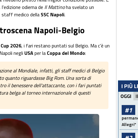
, l'edizione odierna de
Il Mattino
ha svelato un
o staff medico della
SSC Napoli
.
etroscena Napoli-Belgio
 Cup 2026
, i fari restano puntati sul Belgio. Ma c'è un
 Napoli negli
USA
per la
Coppa del Mondo
:
ione al Mondiale, infatti, gli staff medici di Belgio
tto quanto riguardasse Big Rom. Una sorta di
ro il benessere dell'attaccante, con i fari puntati
I PIÙ 
tura belga al torneo internazionale di questi
OGGI
I
#1
permanen
Allegri"
#2