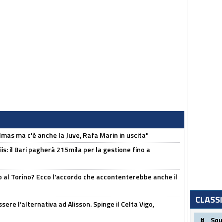
as ma c'è anche la Juve, Rafa Marin in uscita"
: il Bari pagherà 215mila per la gestione fino a
o al Torino? Ecco l'accordo che accontenterebbe anche il
CLASS
re l’alternativa ad Alisson. Spinge il Celta Vigo,
#
Sq