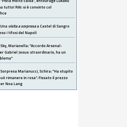
"Pista molto calda", entourage Lukaku
 tutto! RAI: si è convinto col
ahce
Una
visita a sorpresa
a Castel di Sangro
so i tifosi del Napoli
Sky, Marianella: "Accordo Arsenal-
er Gabriel Jesus: straordinario, ha un
oblema"
Sorpresa Marianucci, Schira: "Ha stupito
 può rimanere in rosa". Fissato il prezzo
 per Noa Lang