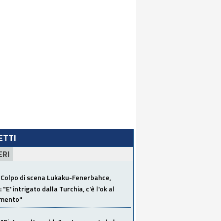
LETTI
ERI
Colpo di scena Lukaku-Fenerbahce,
"E' intrigato dalla Turchia, c'è l'ok al
imento"