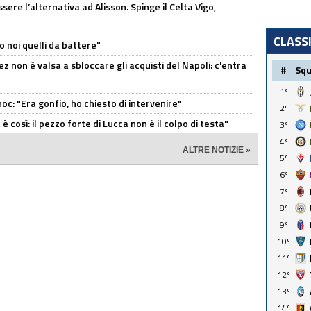
re l’alternativa ad Alisson. Spinge il Celta Vigo,
CLASS
o noi quelli da battere"
z non è valsa a sbloccare gli acquisti del Napoli: c'entra
#
Sq
1º
c: "Era gonfio, ho chiesto di intervenire"
2º
così: il pezzo forte di Lucca non è il colpo di testa"
3º
4º
ALTRE NOTIZIE »
5º
6º
7º
8º
9º
10º
11º
12º
13º
14º