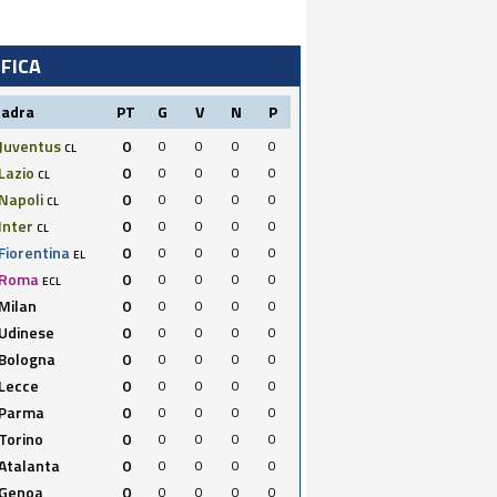
IFICA
uadra
PT
G
V
N
P
Juventus
0
0
0
0
0
CL
Lazio
0
0
0
0
0
CL
Napoli
0
0
0
0
0
CL
Inter
0
0
0
0
0
CL
Fiorentina
0
0
0
0
0
EL
Roma
0
0
0
0
0
ECL
Milan
0
0
0
0
0
Udinese
0
0
0
0
0
Bologna
0
0
0
0
0
Lecce
0
0
0
0
0
Parma
0
0
0
0
0
Torino
0
0
0
0
0
Atalanta
0
0
0
0
0
Genoa
0
0
0
0
0