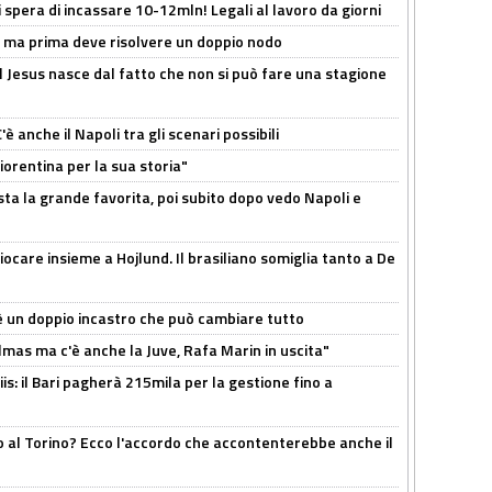
spera di incassare 10-12mln! Legali al lavoro da giorni
s, ma prima deve risolvere un doppio nodo
l Jesus nasce dal fatto che non si può fare una stagione
 anche il Napoli tra gli scenari possibili
orentina per la sua storia"
sta la grande favorita, poi subito dopo vedo Napoli e
iocare insieme a Hojlund. Il brasiliano somiglia tanto a De
'è un doppio incastro che può cambiare tutto
as ma c'è anche la Juve, Rafa Marin in uscita"
: il Bari pagherà 215mila per la gestione fino a
o al Torino? Ecco l'accordo che accontenterebbe anche il