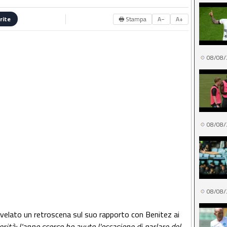
🖶 Stampa
A−
A+
rite
08/08/
08/08/
08/08/
 rivelato un retroscena sul suo rapporto con Benitez ai
erità: l'anno scorso ho avuto l'occasione di parlare del