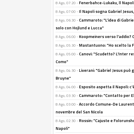
Fenerbahce-Lukaku, ll Napoli 
8 Ago, 07:20 -
Il Napoli sogna Gabriel Jesu
8 Ago, 07:00 -
Cammaroto: "L’idea di Gabrie
8 Ago, 06:30 -
solo con Hojlund e Lucca"
Koopmeiners verso l'addio? C'è
8 Ago, 06:00 -
Mastantuono: "Ho scelto la Fi
8 Ago, 05:30 -
Canovi: "Scudetto? L'Inter re
8 Ago, 05:00 -
Como"
Liverani: "Gabriel Jesus può g
8 Ago, 04:30 -
Bruyne"
Esposito aspetta il Napoli: c
8 Ago, 04:00 -
Cammaroto: "Contatto per Elm
8 Ago, 03:30 -
Accordo Comune-De Laurentiis
8 Ago, 03:00 -
novembre del San Nicola
Rossin: "Cajuste e Folorunsh
8 Ago, 02:30 -
Napoli"