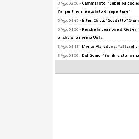
Cammaroto: "Zeballos può esse
8 Ago, 02:00 -
l’argentino si è stufato di aspettare"
Inter, Chivu: "Scudetto? Siam
8 Ago, 01:45 -
Perché la cessione di Gutierre
8 Ago, 01:30 -
anche una norma Uefa
Morte Maradona, Taffarel cho
8 Ago, 01:15 -
Del Genio: "Sembra stano ma è 
8 Ago, 01:00 -