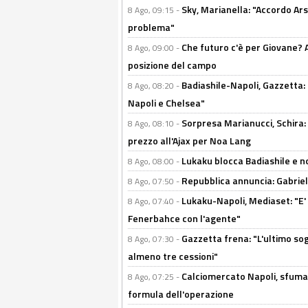
Sky, Marianella: "Accordo Ars
8 Ago, 09:15 -
problema"
Che futuro c'è per Giovane? Al
8 Ago, 09:00 -
posizione del campo
Badiashile-Napoli, Gazzetta: 
8 Ago, 08:20 -
Napoli e Chelsea"
Sorpresa Marianucci, Schira: "
8 Ago, 08:10 -
prezzo all'Ajax per Noa Lang
Lukaku blocca Badiashile e no
8 Ago, 08:00 -
Repubblica annuncia: Gabriel 
8 Ago, 07:50 -
Lukaku-Napoli, Mediaset: "E' f
8 Ago, 07:40 -
Fenerbahce con l'agente"
Gazzetta frena: "L'ultimo sog
8 Ago, 07:30 -
almeno tre cessioni"
Calciomercato Napoli, sfuma 
8 Ago, 07:25 -
formula dell'operazione