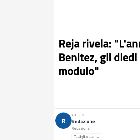
Reja rivela: "L'a
Benitez, gli diedi
modulo"
AUTORE
R
Redazione
Redazione
Tutti gli articoli →