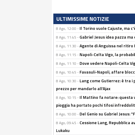
ULTIMISSIME NOTIZIE
Il Torino vuole Cajuste, ma c
8 Ago, 12:00 -
Gabriel Jesus idea pazza ma c
8 Ago, 11:45 -
Agente di Anguissa nel ritiro 
8 Ago, 11:30 -
Napoli-Celta Vigo, la probabi
8 Ago, 11:15 -
Dove vedere Napoli-Celta Vig
8 Ago, 11:10 -
Favasuli-Napoli, affare bloc
8 Ago, 10:45 -
Lang come Gutierrez: è tra i p
8 Ago, 10:30 -
prezzo per mandarlo all'Ajax
Il Mattino fa notare: questa v
8 Ago, 10:15 -
pioggia ha portato pochi tifosi infreddolit
Del Genio su Gabriel Jesus: "F
8 Ago, 10:00 -
Cessione Lang, Repubblica avv
8 Ago, 09:45 -
Lukaku