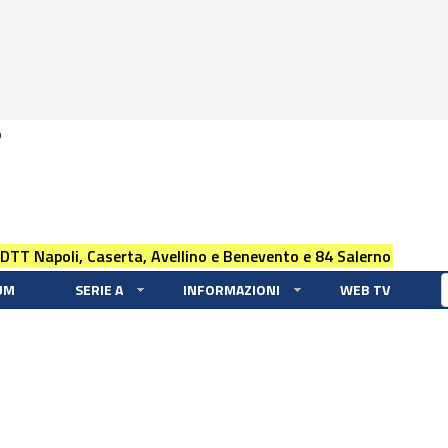
0
 DTT Napoli, Caserta, Avellino e Benevento e 84 Salerno
UM
SERIE A
INFORMAZIONI
WEB TV