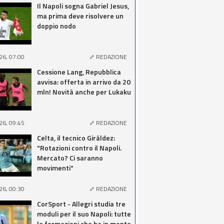
Il Napoli sogna Gabriel Jesus,
ma prima deve risolvere un
doppio nodo
26, 07:00
REDAZIONE
Cessione Lang, Repubblica
avvisa: offerta in arrivo da 20
mln! Novità anche per Lukaku
26, 09:45
REDAZIONE
Celta, il tecnico Giráldez:
"Rotazioni contro il Napoli.
Mercato? Ci saranno
movimenti"
26, 00:30
REDAZIONE
CorSport - Allegri studia tre
moduli per il suo Napoli: tutte
le formazioni che ha in mente