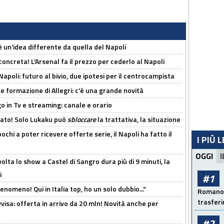
'è un'idea differente da quella del Napoli
oncreta! L'Arsenal fa il prezzo per cederlo al Napoli
Napoli: futuro al bivio, due ipotesi per il centrocampista
le formazione di Allegri: c'è una grande novità
o in Tv e streaming: canale e orario
cato! Solo Lukaku può
sbloccare
la trattativa, la situazione
ochi a poter ricevere offerte serie, il Napoli ha fatto il
I PIÙ 
OGGI
I
olta lo show a Castel di Sangro dura più di 9 minuti, la
i
#1
enomeno! Qui in Italia top, ho un solo dubbio..."
Romano: 
trasfer
isa: offerta in arrivo da 20 mln! Novità anche per
#2