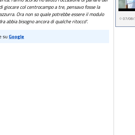
 di giocare col centrocampo a tre, pensavo fosse la
azzurra. Ora non so quale potrebbe essere il modulo
07/08/
dra abbia bisogno ancora di qualche ritocco
".
e su
Google