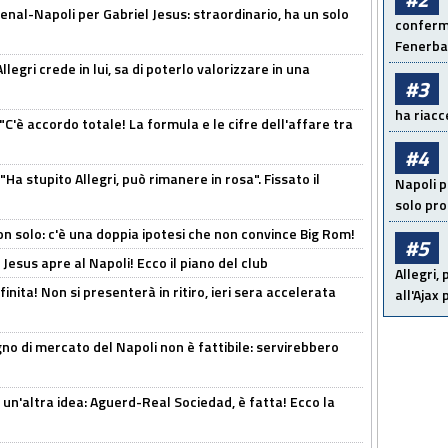
enal-Napoli per Gabriel Jesus: straordinario, ha un solo
conferma
Fenerb
legri crede in lui, sa di poterlo valorizzare in una
#3
ha riacce
"C'è accordo totale! La formula e le cifre dell'affare tra
#4
Ha stupito Allegri, può rimanere in rosa". Fissato il
Napoli p
solo pr
n solo: c'è una doppia ipotesi che non convince Big Rom!
#5
Jesus apre al Napoli! Ecco il piano del club
Allegri,
inita! Non si presenterà in ritiro, ieri sera accelerata
all'Ajax
no di mercato del Napoli non è fattibile: servirebbero
un'altra idea: Aguerd-Real Sociedad, è fatta! Ecco la