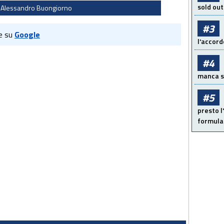
sold out
, Alessandro Buongiorno
#3
e su
Google
l'accord
#4
manca sol
#5
presto l'
formula 