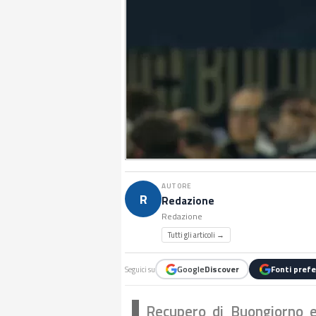
AUTORE
R
Redazione
Redazione
Tutti gli articoli →
Google
Discover
Fonti prefe
Seguici su
Recupero di Buongiorno e 