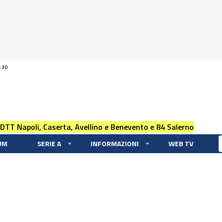
:30
 DTT Napoli, Caserta, Avellino e Benevento e 84 Salerno
UM
SERIE A
INFORMAZIONI
WEB TV