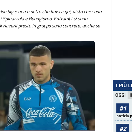
ue big e non è detto che finisca qui, visto che sono
ti Spinazzola e Buongiorno. Entrambi si sono
di riaverli presto in gruppo sono concrete, anche se
I PIÙ 
OGGI
I
#1
notizia 
#2