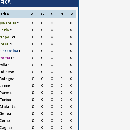
IFICA
uadra
PT
G
V
N
P
Juventus
0
0
0
0
0
CL
Lazio
0
0
0
0
0
CL
Napoli
0
0
0
0
0
CL
Inter
0
0
0
0
0
CL
Fiorentina
0
0
0
0
0
EL
Roma
0
0
0
0
0
ECL
Milan
0
0
0
0
0
Udinese
0
0
0
0
0
Bologna
0
0
0
0
0
Lecce
0
0
0
0
0
Parma
0
0
0
0
0
Torino
0
0
0
0
0
Atalanta
0
0
0
0
0
Genoa
0
0
0
0
0
Como
0
0
0
0
0
Cagliari
0
0
0
0
0