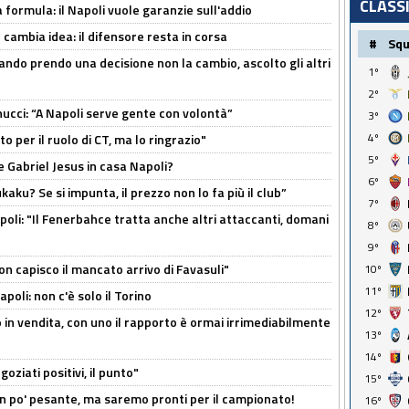
CLASS
a formula: il Napoli vuole garanzie sull'addio
n cambia idea: il difensore resta in corsa
#
Sq
ndo prendo una decisione non la cambio, ascolto gli altri
1º
2º
cci: “A Napoli serve gente con volontà”
3º
4º
 per il ruolo di CT, ma lo ringrazio"
5º
 Gabriel Jesus in casa Napoli?
6º
kaku? Se si impunta, il prezzo non lo fa più il club”
7º
poli: "Il Fenerbahce tratta anche altri attaccanti, domani
8º
9º
non capisco il mancato arrivo di Favasuli"
10º
11º
poli: non c'è solo il Torino
12º
 in vendita, con uno il rapporto è ormai irrimediabilmente
13º
14º
oziati positivi, il punto"
15º
n po' pesante, ma saremo pronti per il campionato!
16º