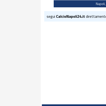
Napoli
segui
CalcioNapoli24.it
direttament