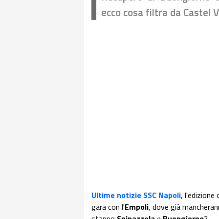
ecco cosa filtra da Castel V
Ultime notizie SSC Napoli
, l'edizione
gara con l'
Empoli
, dove già mancheran
stanno
Spinazzola
e
Buongiorno
?