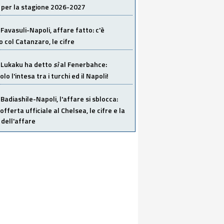
 per la stagione 2026-2027
Favasuli-Napoli, affare fatto: c'è
o col Catanzaro, le cifre
Lukaku ha detto
sì
al Fenerbahce:
o l'intesa tra i turchi ed il Napoli!
Badiashile-Napoli, l'affare si sblocca:
offerta ufficiale al Chelsea, le cifre e la
dell'affare