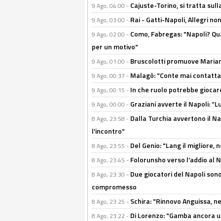
Cajuste-Torino, si tratta sull
9 Ago, 04:00 -
Rai - Gatti-Napoli, Allegri no
9 Ago, 03:00 -
Como, Fabregas: "Napoli? Qua
9 Ago, 02:00 -
per un motivo"
Bruscolotti promuove Marianu
9 Ago, 01:00 -
Malagò: "Conte mai contattato
9 Ago, 00:37 -
In che ruolo potrebbe giocare
9 Ago, 00:15 -
Graziani avverte il Napoli: “Lu
9 Ago, 00:00 -
Dalla Turchia avvertono il Na
8 Ago, 23:58 -
l'incontro"
Del Genio: "Lang il migliore, 
8 Ago, 23:55 -
Folorunsho verso l'addio al Na
8 Ago, 23:45 -
Due giocatori del Napoli sono
8 Ago, 23:30 -
compromesso
Schira: "Rinnovo Anguissa, neg
8 Ago, 23:25 -
Di Lorenzo: "Gamba ancora u
8 Ago, 23:22 -