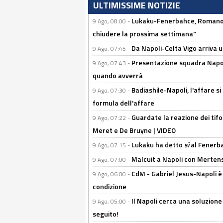
ULTIMISSIME NOTIZIE
Lukaku-Fenerbahce, Romano e
9 Ago, 08:00 -
chiudere la prossima settimana"
Da Napoli-Celta Vigo arriva u
9 Ago, 07:45 -
Presentazione squadra Napoli 
9 Ago, 07:43 -
quando avverrà
Badiashile-Napoli, l'affare si 
9 Ago, 07:30 -
formula dell'affare
Guardate la reazione dei tifo
9 Ago, 07:22 -
Meret e De Bruyne | VIDEO
Lukaku ha detto
sì
al Fenerbah
9 Ago, 07:15 -
Malcuit a Napoli con Mertens
9 Ago, 07:00 -
CdM - Gabriel Jesus-Napoli è
9 Ago, 06:00 -
condizione
Il Napoli cerca una soluzione
9 Ago, 05:00 -
seguito!