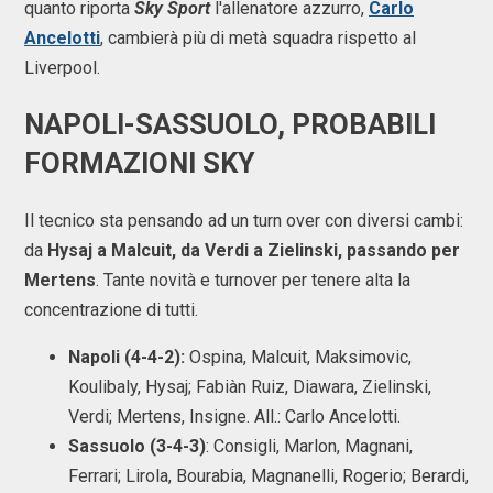
quanto riporta
Sky Sport
l'allenatore azzurro,
Carlo
Ancelotti
, cambierà più di metà squadra rispetto al
Liverpool.
NAPOLI-SASSUOLO, PROBABILI
FORMAZIONI SKY
Il tecnico sta pensando ad un turn over con diversi cambi:
da
Hysaj a Malcuit, da Verdi a Zielinski, passando per
Mertens
. Tante novità e turnover per tenere alta la
concentrazione di tutti.
Napoli (4-4-2):
Ospina, Malcuit, Maksimovic,
Koulibaly, Hysaj; Fabiàn Ruiz, Diawara, Zielinski,
Verdi; Mertens, Insigne. All.: Carlo Ancelotti.
Sassuolo (3-4-3)
: Consigli, Marlon, Magnani,
Ferrari; Lirola, Bourabia, Magnanelli, Rogerio; Berardi,