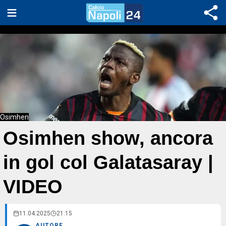
Osimhen
Osimhen show, ancora
in gol col Galatasaray |
VIDEO
11.04.2025
21:15
AUTORE