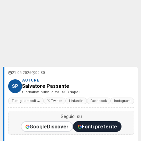
21.05.2026
09:30
AUTORE
Salvatore Passante
SP
Giornalista pubblicista · SSC Napoli
Tutti gli articoli →
𝕏 Twitter
LinkedIn
Facebook
Instagram
Seguici su
Google
Discover
Fonti preferite