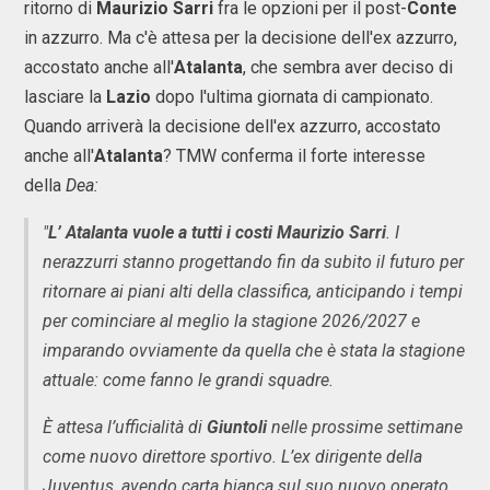
ritorno di
Maurizio Sarri
fra le opzioni per il post-
Conte
in azzurro. Ma c'è attesa per la decisione dell'ex azzurro,
accostato anche all'
Atalanta
, che sembra aver deciso di
lasciare la
Lazio
dopo l'ultima giornata di campionato.
Quando arriverà la decisione dell'ex azzurro, accostato
anche all'
Atalanta
? TMW conferma il forte interesse
della
Dea:
"
L’ Atalanta vuole a tutti i costi Maurizio Sarri
. I
nerazzurri stanno progettando fin da subito il futuro per
ritornare ai piani alti della classifica, anticipando i tempi
per cominciare al meglio la stagione 2026/2027 e
imparando ovviamente da quella che è stata la stagione
attuale: come fanno le grandi squadre.
È attesa l’ufficialità di
Giuntoli
nelle prossime settimane
come nuovo direttore sportivo. L’ex dirigente della
Juventus, avendo carta bianca sul suo nuovo operato