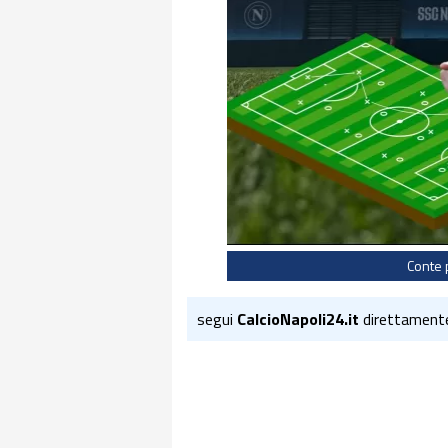
Conte 
segui
CalcioNapoli24.it
direttament