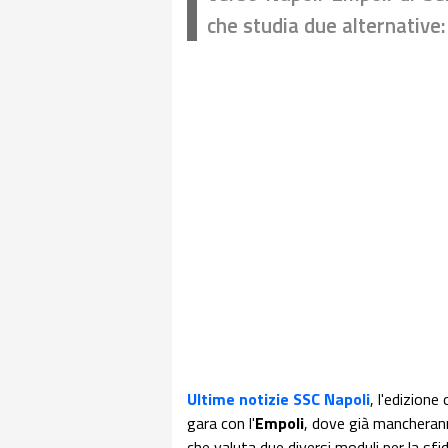
che studia due alternative:
Ultime notizie SSC Napoli
, l'edizione
gara con l'
Empoli
, dove già mancheran
che valuta due diversi moduli per la sf