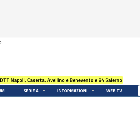
0
 DTT Napoli, Caserta, Avellino e Benevento e 84 Salerno
UM
SERIE A
INFORMAZIONI
WEB TV