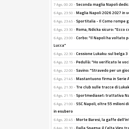
Seconda maglia Napoli dedica
7 Ago, 00:20 -
Maglia Napoli 2026 2027 in ve
6 Ago, 23:50 -
Sportitalia - Il Como rompe g
6 Ago, 23:45 -
Roma, Ndicka sicuro: "Ecco c
6 Ago, 23:30 -
Corbo: "Il Napoli ha voltato 
6 Ago, 23:00 -
Lucca"
Cessione Lukaku: sul belga 3 
6 Ago, 22:30 -
Pedullà: "Ho verificato le vo
6 Ago, 22:15 -
Savino: "Stravedo per un gio
6 Ago, 22:00 -
Mastantuono firma in Serie A, 
6 Ago, 21:45 -
Tre club sulle tracce di Luka
6 Ago, 21:30 -
Sportmediaset: trattativa Nap
6 Ago, 21:15 -
SSC Napoli, oltre 55 milioni d
6 Ago, 21:00 -
in esubero
Morte Baresi, la gaffe dell'i
6 Ago, 20:45 -
Dalla Spagna: il Celta Vigo tr
6 Ago, 20:30 -