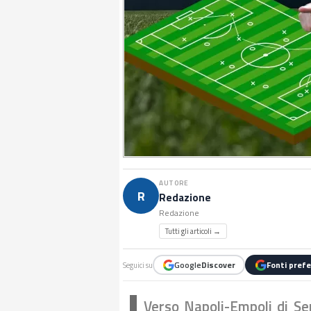
AUTORE
R
Redazione
Redazione
Tutti gli articoli →
Google
Discover
Fonti prefe
Seguici su
Verso Napoli-Empoli di Ser