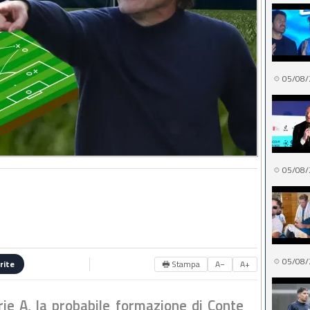
05/08/
05/08/
05/08/
🖶 Stampa
A−
A+
rite
ie A, la probabile formazione di Conte