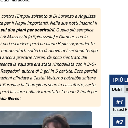
contro l’Empoli soltanto di Di Lorenzo e Anguissa,
per il Naplli importanti. Nelle sue notti insonni il
 sui due piani per sostituirli
. Quello più semplice
i di Mazzocchi (o Spinazzola) e Gilmour, con la
i può escludere però un piano B più sorprendente
i hanno infatti sofferto di nuovo nel secondo tempo
a ancora precarie Neres, da poco rientrato dal
ssenza la squadra era stata rimodellata con il 3-5-
 Raspadori. autore di 3 gol in 5 partite. Ecco perché
tazioni blindate a Castel Volturno potrebbe saltare
I PIÙ 
 L’Europa e la Champions sono in cassaforte, certo.
OGGI
I
erò lasciare nulla di intentato. Ci sono 7 finali per
idia Neres
".
#1
Jesus! H
#2