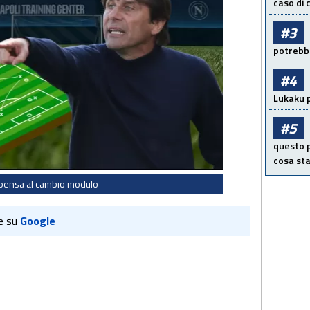
caso di
#3
potrebbe
#4
Lukaku p
#5
questo p
cosa sta
pensa al cambio modulo
e su
Google