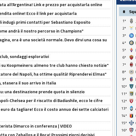
ta all'Argentina! Link e prezzo per acquistarla online
#
Sq
ndita online! Ecco il link per acquistarla
1º
li indugi: primi contatti per Sebastiano Esposito
2º
ome andrà il nostro percorso in Champions"
3º
pagina, ora è una società normale. Devo dirvi una cosa su
4º
5º
club, sondaggi esplorativi
6º
7º
ci su Koopmeiners: almeno tre club hanno chiesto notizie"
8º
catore del Napoli, ha ottime qualità! Riprenderei Elmas"
9º
stasera il suo arrivo in Italia
10º
ku: una destinazione prende quota in silenzio
11º
oli-Chelsea per il riscatto di Badiashile, ecco le cifre
12º
13º
i euro da tagliare! Ecco il costo annuo dei sette calciatori
14º
15º
nterista Dimarco in conferenza | VIDEO
16º
atta con Zeballos e il Boca! Prossimi giorni decisivi