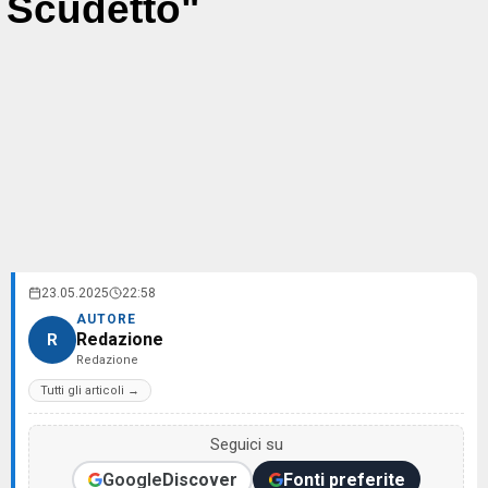
Scudetto"
23.05.2025
22:58
AUTORE
Redazione
R
Redazione
Tutti gli articoli →
Seguici su
Google
Discover
Fonti preferite