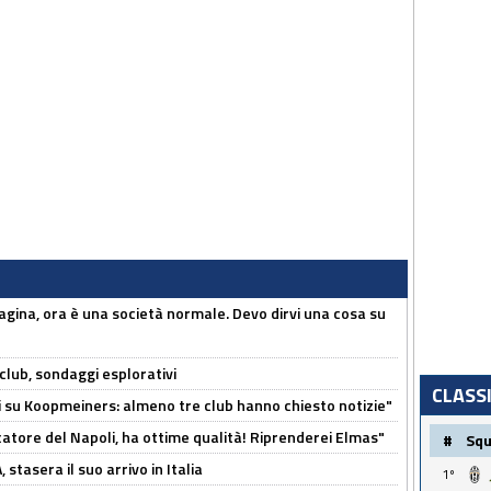
pagina, ora è una società normale. Devo dirvi una cosa su
club, sondaggi esplorativi
CLASS
ci su Koopmeiners: almeno tre club hanno chiesto notizie"
catore del Napoli, ha ottime qualità! Riprenderei Elmas"
#
Sq
stasera il suo arrivo in Italia
1º