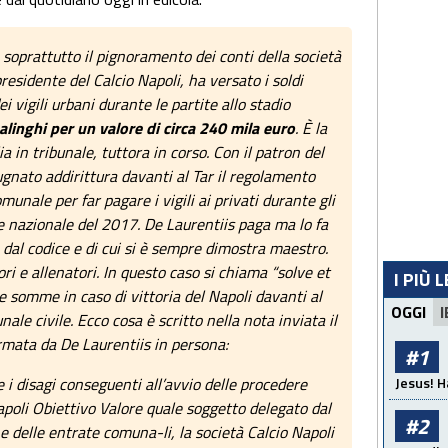
 soprattutto il pignoramento dei conti della società
presidente del Calcio Napoli, ha versato i soldi
i vigili urbani durante le partite allo stadio
alinghi per un valore di circa 240 mila euro
. È la
a in tribunale, tuttora in corso. Con il patron del
gnato addirittura davanti al Tar il regolamento
unale per far pagare i vigili ai privati durante gli
e nazionale del 2017. De Laurentiis paga ma lo fa
 dal codice e di cui si è sempre dimostra maestro.
ri e allenatori. In questo caso si chiama “solve et
I PIÙ 
lle somme in caso di vittoria del Napoli davanti al
OGGI
I
ale civile. Ecco cosa è scritto nella nota inviata il
irmata da De Laurentiis in persona:
#1
 e i disagi conseguenti all’avvio delle procedere
Jesus! H
apoli Obiettivo Valore quale soggetto delegato dal
#2
e delle entrate comuna-li, la società Calcio Napoli