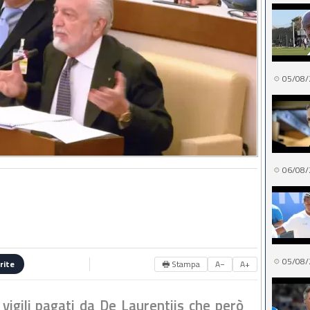
05/08/
06/08/
05/08/
🖶 Stampa
A−
A+
rite
 vigili pagati da De Laurentiis che però