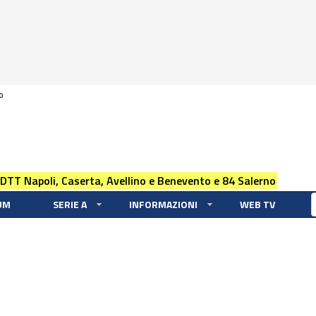
0
 DTT Napoli, Caserta, Avellino e Benevento e 84 Salerno
UM
SERIE A
INFORMAZIONI
WEB TV