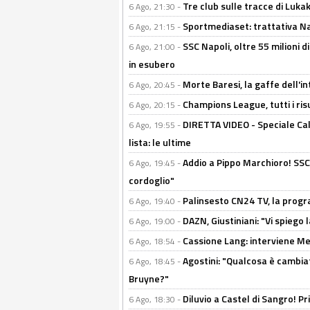
Tre club sulle tracce di Luka
6 Ago, 21:30 -
Sportmediaset: trattativa Nap
6 Ago, 21:15 -
SSC Napoli, oltre 55 milioni d
6 Ago, 21:00 -
in esubero
Morte Baresi, la gaffe dell'i
6 Ago, 20:45 -
Champions League, tutti i ris
6 Ago, 20:15 -
DIRETTA VIDEO - Speciale Cal
6 Ago, 19:55 -
lista: le ultime
Addio a Pippo Marchioro! SSC N
6 Ago, 19:45 -
cordoglio"
Palinsesto CN24 TV, la prog
6 Ago, 19:40 -
DAZN, Giustiniani: "Vi spiego 
6 Ago, 19:00 -
Cassione Lang: interviene Me
6 Ago, 18:54 -
Agostini: "Qualcosa è cambiat
6 Ago, 18:45 -
Bruyne?"
Diluvio a Castel di Sangro! P
6 Ago, 18:30 -