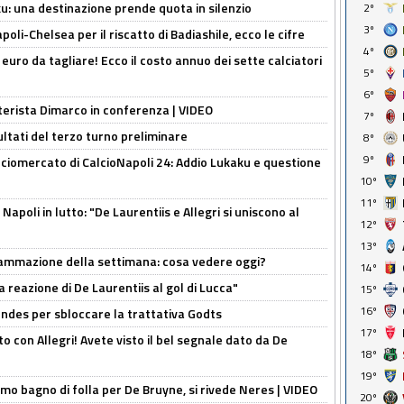
ku: una destinazione prende quota in silenzio
2º
3º
oli-Chelsea per il riscatto di Badiashile, ecco le cifre
4º
i euro da tagliare! Ecco il costo annuo dei sette calciatori
5º
6º
nterista Dimarco in conferenza | VIDEO
7º
ultati del terzo turno preliminare
8º
9º
ciomercato di CalcioNapoli 24: Addio Lukaku e questione
10º
11º
apoli in lutto: "De Laurentiis e Allegri si uniscono al
12º
13º
rammazione della settimana: cosa vedere oggi?
14º
la reazione di De Laurentiis al gol di Lucca"
15º
16º
ndes per sbloccare la trattativa Godts
17º
o con Allegri! Avete visto il bel segnale dato da De
18º
19º
rimo bagno di folla per De Bruyne, si rivede Neres | VIDEO
20º