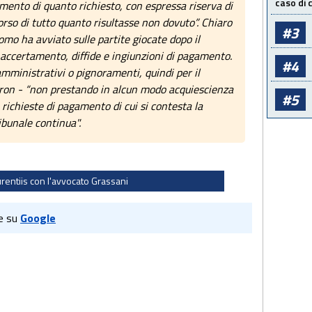
caso di
ento di quanto richiesto, con espressa riserva di
 corso di tutto quanto risultasse non dovuto”. Chiaro
#3
mo ha avviato sulle partite giocate dopo il
 accertamento, diffide e ingiunzioni di pagamento.
#4
amministrativi o pignoramenti, quindi per il
ron - “non prestando in alcun modo acquiescienza
#5
 richieste di pagamento di cui si contesta la
ibunale continua".
urentiis con l'avvocato Grassani
e su
Google