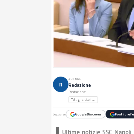
AUTORE
R
Redazione
Redazione
Tutti gli articoli →
Google
Discover
Fonti prefe
Seguici su
Ultime notizie SSC Napoli,