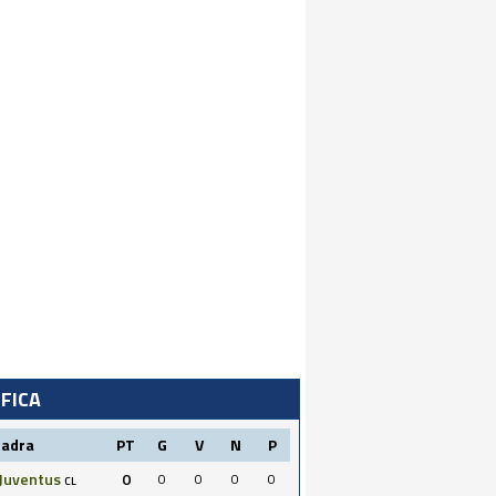
IFICA
uadra
PT
G
V
N
P
Juventus
0
0
0
0
0
CL