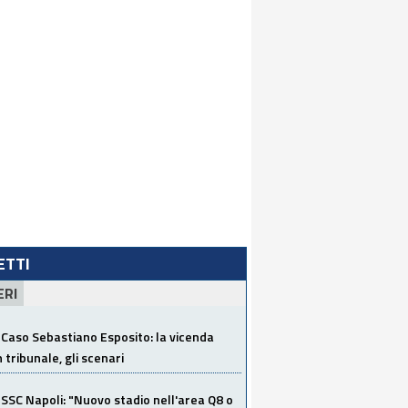
LETTI
ERI
Caso Sebastiano Esposito: la vicenda
n tribunale, gli scenari
SSC Napoli: "Nuovo stadio nell'area Q8 o