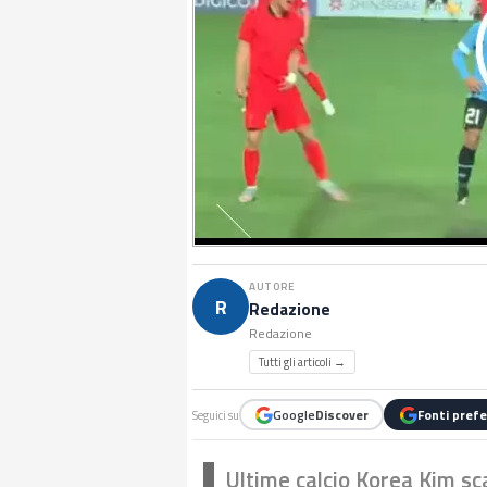
AUTORE
R
Redazione
Redazione
Tutti gli articoli →
Google
Discover
Fonti prefe
Seguici su
Ultime calcio Korea Kim sc