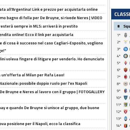
ta all'Argentina! Link e prezzo per acquistarla online
CLASS
rimo bagno di folla per De Bruyne, si rivede Neres | VIDEO
#
Sq
sterà sempre in MLS: arriverà in prestito
ndita online! Ecco il link per acquistarla
1º
2º
 di cosa è successo nel caso Cagliari-Esposito, vogliono
3º
ge!"
4º
lini voleva fingere di litigare per venderlo. Ho denunciato
5º
6º
 un'offerta al Milan per Rafa Leao!
7º
Nazionale: possibile doppio ruolo per l'ex Napoli
8º
9º
 De Bruyne e Neres al lavoro con il gruppo | FOTOGALLERY
10º
11º
nay e quando De Bruyne si unisce al gruppo, due buone
12º
13º
a posizione per il Napoli, ecco la classifica
14º