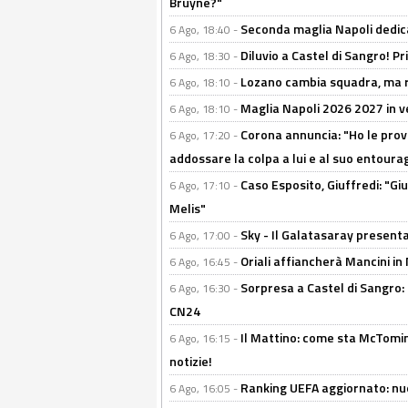
Bruyne?"
Seconda maglia Napoli dedica
6 Ago, 18:40 -
Diluvio a Castel di Sangro! P
6 Ago, 18:30 -
Lozano cambia squadra, ma re
6 Ago, 18:10 -
Maglia Napoli 2026 2027 in ve
6 Ago, 18:10 -
Corona annuncia: "Ho le prove
6 Ago, 17:20 -
addossare la colpa a lui e al suo entoura
Caso Esposito, Giuffredi: "Giu
6 Ago, 17:10 -
Melis"
Sky - Il Galatasaray presenta
6 Ago, 17:00 -
Oriali affiancherà Mancini in 
6 Ago, 16:45 -
Sorpresa a Castel di Sangro:
6 Ago, 16:30 -
CN24
Il Mattino: come sta McTomi
6 Ago, 16:15 -
notizie!
Ranking UEFA aggiornato: nuov
6 Ago, 16:05 -