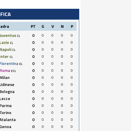
IFICA
uadra
PT
G
V
N
P
Juventus
0
0
0
0
0
CL
Lazio
0
0
0
0
0
CL
Napoli
0
0
0
0
0
CL
Inter
0
0
0
0
0
CL
Fiorentina
0
0
0
0
0
EL
Roma
0
0
0
0
0
ECL
Milan
0
0
0
0
0
Udinese
0
0
0
0
0
Bologna
0
0
0
0
0
Lecce
0
0
0
0
0
Parma
0
0
0
0
0
Torino
0
0
0
0
0
Atalanta
0
0
0
0
0
Genoa
0
0
0
0
0