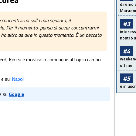
diremo a
Maradon
concentrarmi sulla mia squadra, il
#3
ale. Per il momento, penso di dover concentrarmi
interess
 ho altro da dire in questo momento. È un peccato
nostro s
#4
weekend!
 però, Kim si è mostrato comunque al top in campo
ultime
#5
e sul
Napoli
è in usci
e su
Google