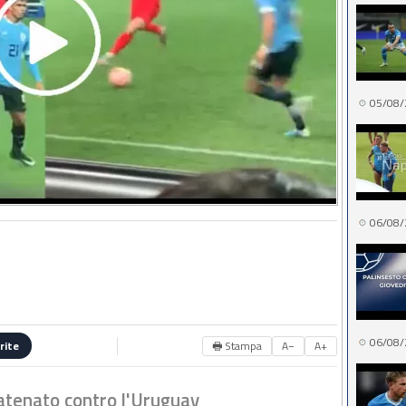
05/08/
06/08/
06/08/
🖶 Stampa
A−
A+
rite
atenato contro l'Uruguay