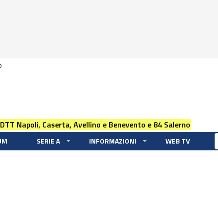
0
 DTT Napoli, Caserta, Avellino e Benevento e 84 Salerno
UM
SERIE A
INFORMAZIONI
WEB TV