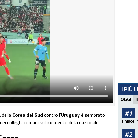
I PIÙ 
OGGI
I
#1
a della
Corea del Sud
contro l'
Uruguay
è sembrato
finisce i
dei colleghi coreani sul momento della nazionale:
#2
Corea