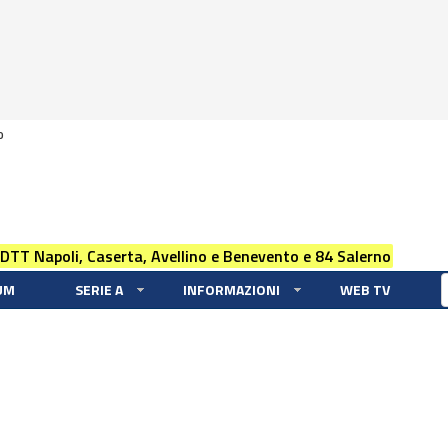
0
 DTT Napoli, Caserta, Avellino e Benevento e 84 Salerno
UM
SERIE A
INFORMAZIONI
WEB TV