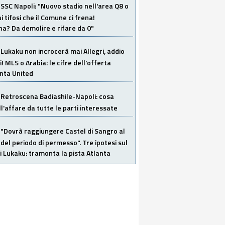
SSC Napoli: "Nuovo stadio nell'area Q8 o
i tifosi che il Comune ci frena!
a? Da demolire e rifare da 0"
Lukaku non incrocerà mai Allegri, addio
i! MLS o Arabia: le cifre dell'offerta
anta United
Retroscena Badiashile-Napoli: cosa
ull'affare da tutte le parti interessate
"Dovrà raggiungere Castel di Sangro al
del periodo di permesso". Tre ipotesi sul
i Lukaku: tramonta la pista Atlanta