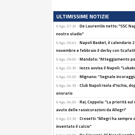
ULTIMISSIME NOTIZIE
De Laurentiis netto: "SSC Nap
6 Ago, 07:30 -
nostro stadio"
Napoli Basket, il calendario
6 Ago, 06:45 -
novembre e febbraio il derby con Scafati!
Mandato: "Atteggiamento posi
6 Ago, 06:00 -
Iezzo avvisa il Napoli: "Lukaku
6 Ago, 05:30 -
Mignano: “Segnale incoraggi
6 Ago, 05:00 -
Club Napoli Isola d'Ischia, 
6 Ago, 04:30 -
onorario
Rai, Coppola: "La priorità su
6 Ago, 04:00 -
avuto delle rassicurazioni da Allegri"
Crosetti: "Allegri ha sempre o
6 Ago, 03:30 -
inventato il calcio"
De Giovanni: "Il Napoli sembr