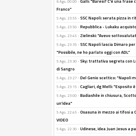
Galli: "Baresi? C'è una frase
6 Ago, 00:00 -
Franco"
SSC Napoli: serata pizza in ri
5 Ago, 23:55 -
Repubblica - Lukaku acquisto
5 Ago, 23:50 -
Zielinski: "Avevo sottovaluta
5 Ago, 23:45 -
SSC Napoli lascia Dimaro per 
5 Ago, 23:35 -
"Possibile, ne ho parlato oggi con ADL"
Sky: trattativa segreta con 
5 Ago, 23:30 -
di Sangro
Del Genio scettico: "Napoli m
5 Ago, 23:27 -
Cagliari, dg Melli: "Esposito
5 Ago, 23:15 -
Badiashile in chiusura, Scotto
5 Ago, 23:00 -
un'idea"
Osasuna in mezzo ai tifosi a 
5 Ago, 22:45 -
VIDEO
Udinese, idea Juan Jesus a p
5 Ago, 22:30 -