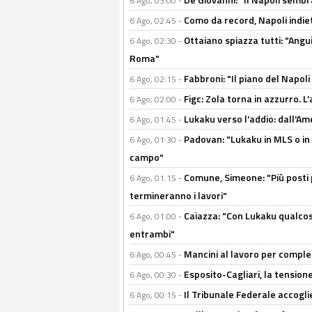
6 Ago, 03:00 -
Como da record, Napoli indiet
6 Ago, 02:45 -
Ottaiano spiazza tutti: "Ang
6 Ago, 02:30 -
Roma"
Fabbroni: "Il piano del Napoli
6 Ago, 02:15 -
Figc: Zola torna in azzurro. L
6 Ago, 02:00 -
Lukaku verso l'addio: dall'Am
6 Ago, 01:45 -
Padovan: "Lukaku in MLS o in
6 Ago, 01:30 -
campo"
Comune, Simeone: "Più posti
6 Ago, 01:15 -
termineranno i lavori"
Caiazza: "Con Lukaku qualcos
6 Ago, 01:00 -
entrambi"
Mancini al lavoro per completa
6 Ago, 00:45 -
Esposito-Cagliari, la tensione
6 Ago, 00:30 -
Il Tribunale Federale accoglie 
6 Ago, 00:15 -