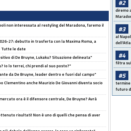
#2
diremo a
Maradon
oli non interessata al restyling del Maradona, faremo il
#3
al Napol
 2026-27: debutto in trasferta con la Maxima Roma, a
dell'Atl
 Tutte le date
#4
tivo di De Bruyne, Lukaku? Situazione delineata"
filtra s
? Io lo terrei, chi prendi al suo posto?"
#5
ante da De Bruyne, leader dentro e fuori dal campo"
dopo Clementino anche Maurizio De Giovanni diventa socio
termine 
futuro d
l mercato ora è il difensore centrale, De Bruyne? Avrà
ttenuto risultati! Non è uno di quelli che pensa di aver
a più debole dell'anno scorso, la rosa va rinforzata"