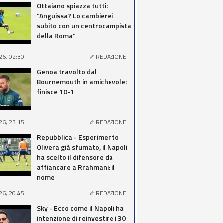
Ottaiano spiazza tutti:
"Anguissa? Lo cambierei
subito con un centrocampista
della Roma"
26, 02:30
REDAZIONE
Genoa travolto dal
Bournemouth in amichevole:
finisce 10-1
26, 23:15
REDAZIONE
Repubblica - Esperimento
Olivera già sfumato, il Napoli
ha scelto il difensore da
affiancare a Rrahmani: il
nome
26, 20:45
REDAZIONE
Sky - Ecco come il Napoli ha
intenzione di reinvestire i 30