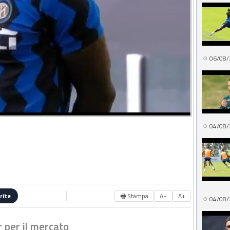
06/08/
04/08/
🖶 Stampa
A−
A+
rite
04/08/
er per il mercato