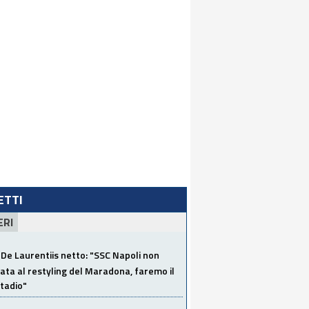
LETTI
ERI
De Laurentiis netto: "SSC Napoli non
ata al restyling del Maradona, faremo il
tadio"