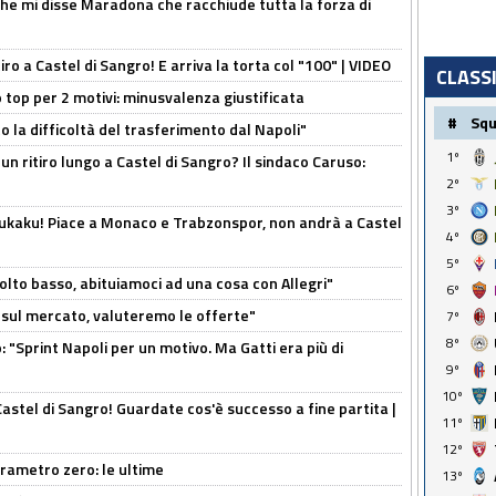
 che mi disse Maradona che racchiude tutta la forza di
tiro a Castel di Sangro! E arriva la torta col "100" | VIDEO
CLASS
 top per 2 motivi: minusvalenza giustificata
#
Sq
to la difficoltà del trasferimento dal Napoli"
1º
un ritiro lungo a Castel di Sangro? Il sindaco Caruso:
2º
3º
Lukaku! Piace a Monaco e Trabzonspor, non andrà a Castel
4º
5º
olto basso, abituiamoci ad una cosa con Allegri"
6º
 è sul mercato, valuteremo le offerte"
7º
8º
: "Sprint Napoli per un motivo. Ma Gatti era più di
9º
10º
Castel di Sangro! Guardate cos'è successo a fine partita |
11º
12º
arametro zero: le ultime
13º