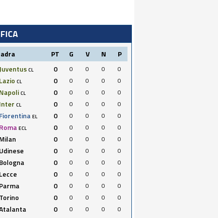
IFICA
uadra
PT
G
V
N
P
Juventus
0
0
0
0
0
CL
Lazio
0
0
0
0
0
CL
Napoli
0
0
0
0
0
CL
Inter
0
0
0
0
0
CL
Fiorentina
0
0
0
0
0
EL
Roma
0
0
0
0
0
ECL
Milan
0
0
0
0
0
Udinese
0
0
0
0
0
Bologna
0
0
0
0
0
Lecce
0
0
0
0
0
Parma
0
0
0
0
0
Torino
0
0
0
0
0
Atalanta
0
0
0
0
0