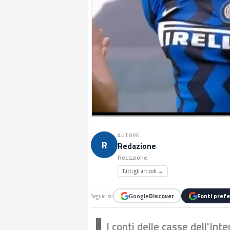
AUTORE
R
Redazione
Redazione
Tutti gli articoli →
Google
Discover
Fonti prefe
Seguici su
I conti delle casse dell'Int