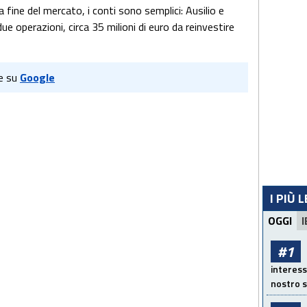
 fine del mercato, i conti sono semplici: Ausilio e
e operazioni, circa 35 milioni di euro da reinvestire
e su
Google
I PIÙ 
OGGI
I
#1
interess
nostro s