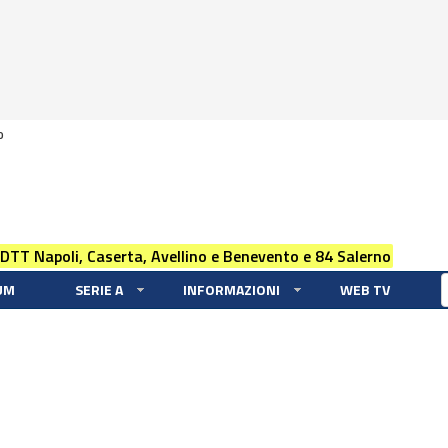
0
 DTT Napoli, Caserta, Avellino e Benevento e 84 Salerno
UM
SERIE A
INFORMAZIONI
WEB TV