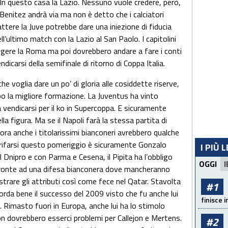
 In questo casa la Lazio. Nessuno vuole credere, però,
 Benitez andrà via ma non è detto che i calciatori
ttere la Juve potrebbe dare una iniezione di fiducia
ell’ultimo match con la Lazio al San Paolo. I capitolini
iggere la Roma ma poi dovrebbero andare a fare i conti
dicarsi della semifinale di ritorno di Coppa Italia.
voglia dare un po’ di gloria alle cosiddette riserve,
po la migliore formazione. La Juventus ha vinto
 vendicarsi per il ko in Supercoppa. E sicuramente
la figura. Ma se il Napoli farà la stessa partita di
ora anche i titolarissimi bianconeri avrebbero qualche
di rifarsi questo pomeriggio è sicuramente Gonzalo
I PIÙ 
ol Dnipro e con Parma e Cesena, il Pipita ha l’obbligo
OGGI
I
 fronte ad una difesa bianconera dove mancheranno
strare gli attributi così come fece nel Qatar. Stavolta
#1
ricorda bene il successo del 2009 visto che fu anche lui
finisce i
 Rimasto fuori in Europa, anche lui ha lo stimolo
non dovrebbero esserci problemi per Callejon e Mertens.
#2