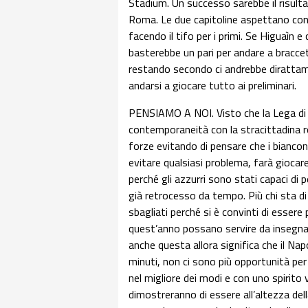
Stadium. Un successo sarebbe il risultat
Roma. Le due capitoline aspettano con 
facendo il tifo per i primi. Se Higuaìn e
basterebbe un pari per andare a braccet
restando secondo ci andrebbe dirattame
andarsi a giocare tutto ai preliminari.
PENSIAMO A NOI. Visto che la Lega di s
contemporaneità con la stracittadina 
forze evitando di pensare che i bianconer
evitare qualsiasi problema, farà giocar
perché gli azzurri sono stati capaci di 
già retrocesso da tempo. Più chi sta di 
sbagliati perché si è convinti di essere p
quest’anno possano servire da insegnam
anche questa allora significa che il Na
minuti, non ci sono più opportunità per
nel migliore dei modi e con uno spirito
dimostreranno di essere all’altezza della