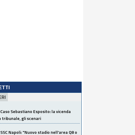
LETTI
ERI
Caso Sebastiano Esposito: la vicenda
n tribunale, gli scenari
SSC Napoli: "Nuovo stadio nell'area Q8 o