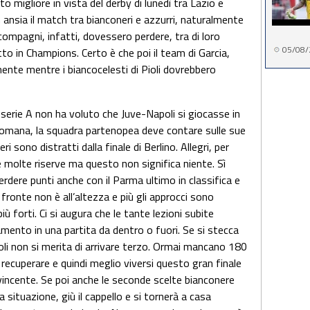
o migliore in vista del derby di lunedì tra Lazio e
ansia il match tra bianconeri e azzurri, naturalmente
 compagni, infatti, dovessero perdere, tra di loro
05/08/
to in Champions. Certo è che poi il team di Garcia,
nte mentre i biancocelesti di Pioli dovrebbero
erie A non ha voluto che Juve-Napoli si giocasse in
romana, la squadra partenopea deve contare sulle sue
i sono distratti dalla finale di Berlino. Allegri, per
e molte riserve ma questo non significa niente. Sì
perdere punti anche con il Parma ultimo in classifica e
fronte non è all’altezza e più gli approcci sono
iù forti. Ci si augura che le tante lezioni subite
ento in una partita da dentro o fuori. Se si stecca
poli non si merita di arrivare terzo. Ormai mancano 180
 recuperare e quindi meglio viversi questo gran finale
 vincente. Se poi anche le seconde scelte bianconere
 situazione, giù il cappello e si tornerà a casa