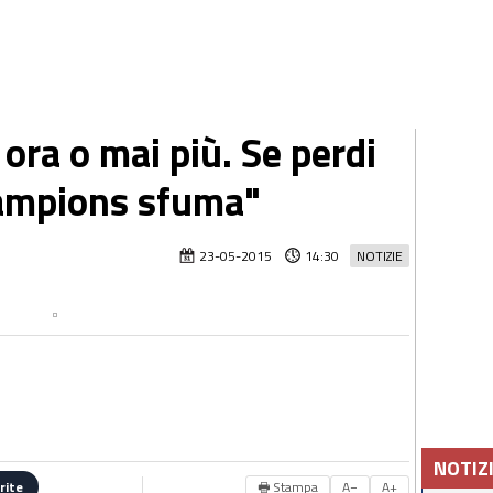
 ora o mai più. Se perdi
hampions sfuma"
23-05-2015
14:30
NOTIZIE
NOTIZ
🖶 Stampa
A−
A+
rite