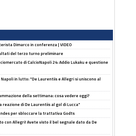
nterista Dimarco in conferenza | VIDEO
ultati del terzo turno preliminare
ciomercato di CalcioNapoli 24: Addio Lukaku e questione
apoli in lutto: "De Laurentiis e Allegri si uniscono al
rammazione della settimana: cosa vedere oggi?
la reazione di De Laurentiis al gol di Lucca"
ndes per sbloccare la trattativa Godts
o con Allegri! Avete visto il bel segnale dato da De