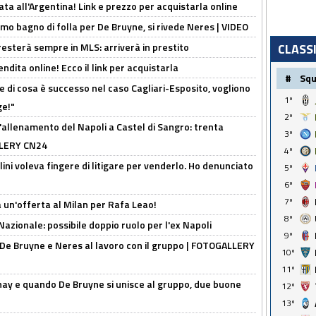
ta all'Argentina! Link e prezzo per acquistarla online
rimo bagno di folla per De Bruyne, si rivede Neres | VIDEO
sterà sempre in MLS: arriverà in prestito
CLASS
ndita online! Ecco il link per acquistarla
#
Sq
 di cosa è successo nel caso Cagliari-Esposito, vogliono
1º
ge!"
2º
'allenamento del Napoli a Castel di Sangro: trenta
3º
ALLERY CN24
4º
lini voleva fingere di litigare per venderlo. Ho denunciato
5º
6º
7º
 un'offerta al Milan per Rafa Leao!
8º
Nazionale: possibile doppio ruolo per l'ex Napoli
9º
 De Bruyne e Neres al lavoro con il gruppo | FOTOGALLERY
10º
11º
nay e quando De Bruyne si unisce al gruppo, due buone
12º
13º