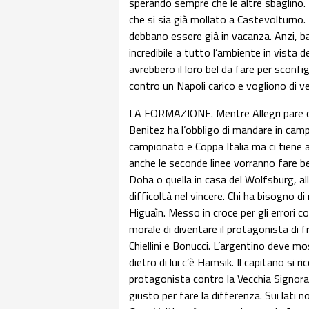
sperando sempre che le altre sbaglino.
che si sia già mollato a Castevolturno.
debbano essere già in vacanza. Anzi, ba
incredibile a tutto l’ambiente in vista d
avrebbero il loro bel da fare per sconf
contro un Napoli carico e vogliono di ven
LA FORMAZIONE. Mentre Allegri pare che 
Benitez ha l’obbligo di mandare in cam
campionato e Coppa Italia ma ci tiene a
anche le seconde linee vorranno fare bel
Doha o quella in casa del Wolfsburg, all
difficoltà nel vincere. Chi ha bisogno 
Higuaìn. Messo in croce per gli errori c
morale di diventare il protagonista di
Chiellini e Bonucci. L’argentino deve mo
dietro di lui c’è Hamsik. Il capitano si 
protagonista contro la Vecchia Signora.
giusto per fare la differenza. Sui lati 