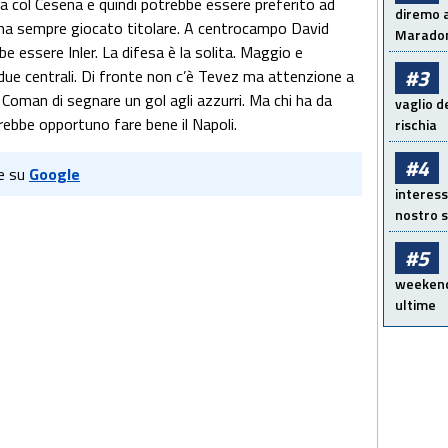
 col Cesena e quindi potrebbe essere preferito ad
diremo a
ni ha sempre giocato titolare. A centrocampo David
Maradon
e essere Inler. La difesa è la solita. Maggio e
#3
i due centrali. Di fronte non c’è Tevez ma attenzione a
Coman di segnare un gol agli azzurri. Ma chi ha da
vaglio d
arebbe opportuno fare bene il Napoli.
rischia
#4
e su
Google
interess
nostro s
#5
weekend!
ultime