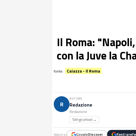
Il Roma: "Napoli,
con la Juve la C
Caiazza - Il Roma
fonte :
AUTORE
R
Redazione
Redazione
Tutti gli articoli →
Google
Discover
Fonti prefe
Seguici su