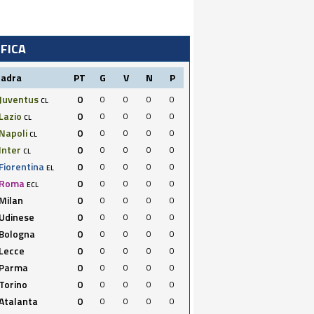
IFICA
uadra
PT
G
V
N
P
Juventus
0
0
0
0
0
CL
Lazio
0
0
0
0
0
CL
Napoli
0
0
0
0
0
CL
Inter
0
0
0
0
0
CL
Fiorentina
0
0
0
0
0
EL
Roma
0
0
0
0
0
ECL
Milan
0
0
0
0
0
Udinese
0
0
0
0
0
Bologna
0
0
0
0
0
Lecce
0
0
0
0
0
Parma
0
0
0
0
0
Torino
0
0
0
0
0
Atalanta
0
0
0
0
0