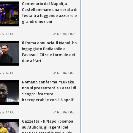
Centenario del Napoli, a
Castellammare una serata di
festa tra leggende azzurre e
grandi emozioni
26, 11:00
REDAZIONE
Il Roma annuncia: il Napoli ha
ingaggiato Badiashile e
Favasuli! Cifre e formule dei
due affari
26, 14:00
REDAZIONE
Romano conferma: "Lukaku
non si presenterà a Castel di
Sangro: frattura
irrecuperabile con il Napoli"
26, 11:00
REDAZIONE
Gazzetta - Il Napoli piomba
su Atubolu: gli agenti del
portiere attesi in Italia. Via