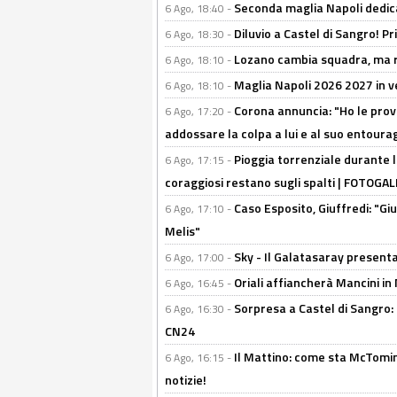
Seconda maglia Napoli dedica
6 Ago, 18:40 -
Diluvio a Castel di Sangro! P
6 Ago, 18:30 -
Lozano cambia squadra, ma re
6 Ago, 18:10 -
Maglia Napoli 2026 2027 in ve
6 Ago, 18:10 -
Corona annuncia: "Ho le prove
6 Ago, 17:20 -
addossare la colpa a lui e al suo entoura
Pioggia torrenziale durante l
6 Ago, 17:15 -
coraggiosi restano sugli spalti | FOTOG
Caso Esposito, Giuffredi: "Giu
6 Ago, 17:10 -
Melis"
Sky - Il Galatasaray presenta
6 Ago, 17:00 -
Oriali affiancherà Mancini in 
6 Ago, 16:45 -
Sorpresa a Castel di Sangro:
6 Ago, 16:30 -
CN24
Il Mattino: come sta McTomi
6 Ago, 16:15 -
notizie!