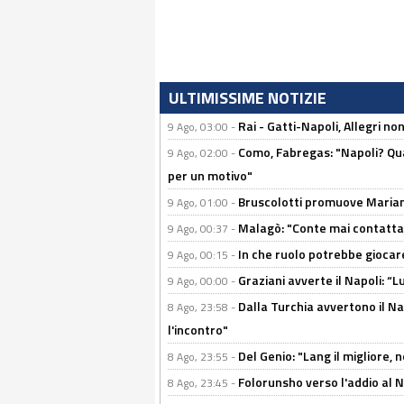
ULTIMISSIME NOTIZIE
Rai - Gatti-Napoli, Allegri no
9 Ago, 03:00 -
Como, Fabregas: "Napoli? Qua
9 Ago, 02:00 -
per un motivo"
Bruscolotti promuove Marianu
9 Ago, 01:00 -
Malagò: "Conte mai contattato
9 Ago, 00:37 -
In che ruolo potrebbe giocare
9 Ago, 00:15 -
Graziani avverte il Napoli: “Lu
9 Ago, 00:00 -
Dalla Turchia avvertono il Na
8 Ago, 23:58 -
l'incontro"
Del Genio: "Lang il migliore, 
8 Ago, 23:55 -
Folorunsho verso l'addio al Na
8 Ago, 23:45 -