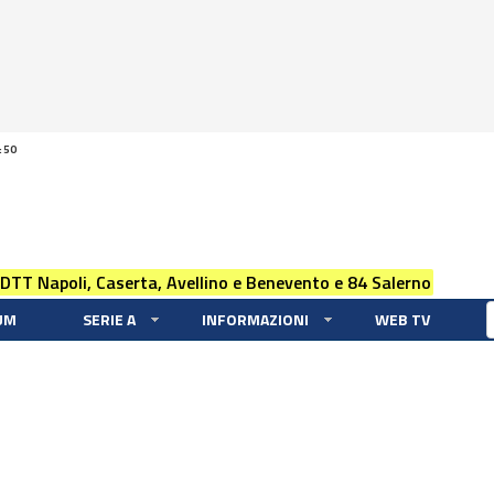
:50
 DTT Napoli, Caserta, Avellino e Benevento e 84 Salerno
UM
SERIE A
INFORMAZIONI
WEB TV