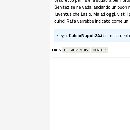
tesoretto per fare la squadra per il p
Benitez se ne vada lasciando un buon ri
Juventus che Lazio. Ma ad oggi, visti i p
quindi Rafa verrebbe indicato come un 
segui
CalcioNapoli24.it
direttament
TAGS
DE LAURENTIIS
BENITEZ