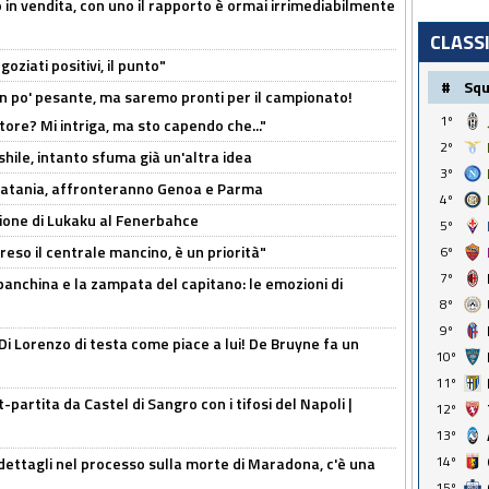
 in vendita, con uno il rapporto è ormai irrimediabilmente
CLASS
oziati positivi, il punto"
#
Sq
n po' pesante, ma saremo pronti per il campionato!
1º
tore? Mi intriga, ma sto capendo che..."
2º
shile, intanto sfuma già un'altra idea
3º
e Catania, affronteranno Genoa e Parma
4º
sione di Lukaku al Fenerbahce
5º
reso il centrale mancino, è un priorità"
6º
7º
 panchina e la zampata del capitano: le emozioni di
8º
9º
Di Lorenzo di testa come piace a lui! De Bruyne fa un
10º
11º
t-partita da Castel di Sangro con i tifosi del Napoli |
12º
13º
14º
ettagli nel processo sulla morte di Maradona, c'è una
15º