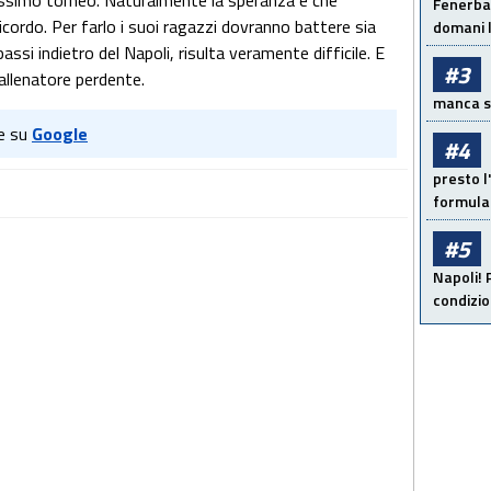
rossimo torneo. Naturalmente la speranza è che
Fenerbah
cordo. Per farlo i suoi ragazzi dovranno battere sia
domani l
assi indietro del Napoli, risulta veramente difficile. E
#3
allenatore perdente.
manca sol
e su
Google
#4
presto l'
formula 
#5
Napoli! 
condizio