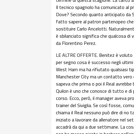
termine di questa stagione. La tanto at
Il tecnico spagnolo ha comunicato al pr
Dove? Secondo quanto anticipato da Sk
fatto sapere al patron partenopeo che c
sostituire Carlo Ancelotti. Naturalmen
è sbilanciato significa che qualcosa di
da Florentino Perez.
LE ALTRE OFFERTE. Benitez è voluto ess
per segno cosa è successo negli ultim
West Ham ma ha rifiutato qualsiasi tip
Manchester City ma un contatto vero e
sapeva che prima o poi il Real avrebbe 
Quilon è uno che conosce di tutto e di più
corso. Ecco, però, il manager aveva pro
trainer del Siviglia. Se così fosse, com
chiama il Real nessuno può dire di no t
iniziato a lavorare da allenatore nel se
accadrà da qui a due settimane. La cosa