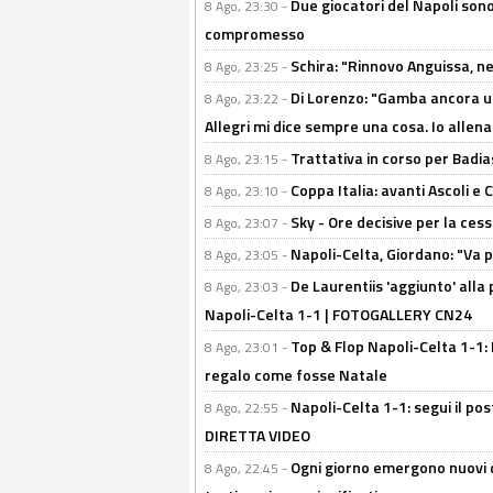
Due giocatori del Napoli sono
8 Ago, 23:30 -
compromesso
Schira: "Rinnovo Anguissa, neg
8 Ago, 23:25 -
Di Lorenzo: "Gamba ancora u
8 Ago, 23:22 -
Allegri mi dice sempre una cosa. Io allena
Trattativa in corso per Badia
8 Ago, 23:15 -
Coppa Italia: avanti Ascoli 
8 Ago, 23:10 -
Sky - Ore decisive per la ces
8 Ago, 23:07 -
Napoli-Celta, Giordano: "Va p
8 Ago, 23:05 -
De Laurentiis 'aggiunto' alla
8 Ago, 23:03 -
Napoli-Celta 1-1 | FOTOGALLERY CN24
Top & Flop Napoli-Celta 1-1: 
8 Ago, 23:01 -
regalo come fosse Natale
Napoli-Celta 1-1: segui il pos
8 Ago, 22:55 -
DIRETTA VIDEO
Ogni giorno emergono nuovi d
8 Ago, 22:45 -