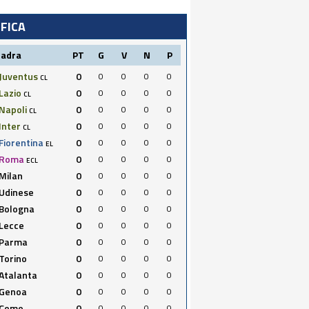
IFICA
uadra
PT
G
V
N
P
Juventus
0
0
0
0
0
CL
Lazio
0
0
0
0
0
CL
Napoli
0
0
0
0
0
CL
Inter
0
0
0
0
0
CL
Fiorentina
0
0
0
0
0
EL
Roma
0
0
0
0
0
ECL
Milan
0
0
0
0
0
Udinese
0
0
0
0
0
Bologna
0
0
0
0
0
Lecce
0
0
0
0
0
Parma
0
0
0
0
0
Torino
0
0
0
0
0
Atalanta
0
0
0
0
0
Genoa
0
0
0
0
0
Como
0
0
0
0
0