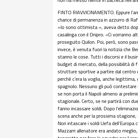
non ha messo niente in bacheca nell’ann
FINTO RIAVVICINAMENTO. Eppure l’arri
chance di permanenza in azzurro di Rafa
«Io sono ottimista », aveva detto dopo
casalinga con il Dnipro. «Ci vorranno alt
proseguito Quilon. Poi, però, sono pass
invece, è venuta fuori la notizia che Be
stanno le cose. Tutti i discorsi e il bus
budget di mercato, della possibilità di f
strutture sportive a partire dal centro
perché c’era la voglia, anche legittima,
spagnolo. Nessuno gli può contestare l’
se non porta il Napoli almeno ai prelimi
stagionale. Certo, se ne partirà con du
fanno incassare soldi. Dopo l’eliminazio
scena anche per la prossima stagione, 
Non intascare i soldi Uefa dell’Europa 
Mazzarri allenatore era andato meglio,