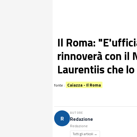
Il Roma: "E'uffic
rinnoverà con il 
Laurentiis che lo
Caiazza - Il Roma
fonte :
AUTORE
R
Redazione
Redazione
Tutti gli articoli →