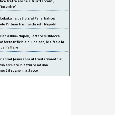
ce tratta anche altri attaccanti,
'incontro"
Lukaku ha detto
sì
al Fenerbahce:
o l'intesa tra i turchi ed il Napoli!
Badiashile-Napoli, l'affare si sblocca:
offerta ufficiale al Chelsea, le cifre e la
dell'affare
Gabriel Jesus apre al trasferimento al
Può arrivare in azzurro ad una
ne: è il sogno in attacco