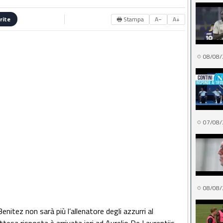
🖶 Stampa
A−
A+
rite
08/08/
07/08/
08/08/
enitez non sarà più l’allenatore degli azzurri al