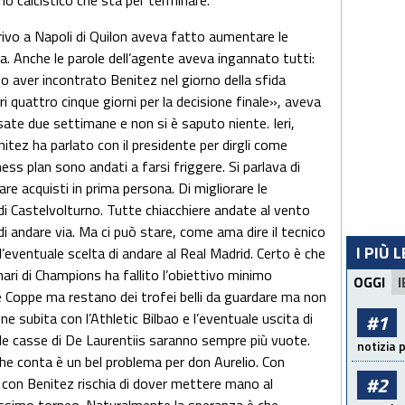
o calcistico che sta per terminare.
vo a Napoli di Quilon aveva fatto aumentare le
. Anche le parole dell’agente aveva ingannato tutti:
 aver incontrato Benitez nel giorno della sfida
ri quattro cinque giorni per la decisione finale», aveva
ate due settimane e non si è saputo niente. Ieri,
nitez ha parlato con il presidente per dirgli come
iness plan sono andati a farsi friggere. Si parlava di
are acquisti in prima persona. Di migliorare le
 di Castelvolturno. Tutte chiacchiere andate al vento
 di andare via. Ma ci può stare, come ama dire il tecnico
I PIÙ 
eventuale scelta di andare al Real Madrid. Certo è che
nari di Champions ha fallito l’obiettivo minimo
OGGI
I
e Coppe ma restano dei trofei belli da guardare ma non
ne subita con l’Athletic Bilbao e l’eventuale uscita di
#1
le casse di De Laurentiis saranno sempre più vuote.
notizia 
che conta è un bel problema per don Aurelio. Con
#2
 con Benitez rischia di dover mettere mano al