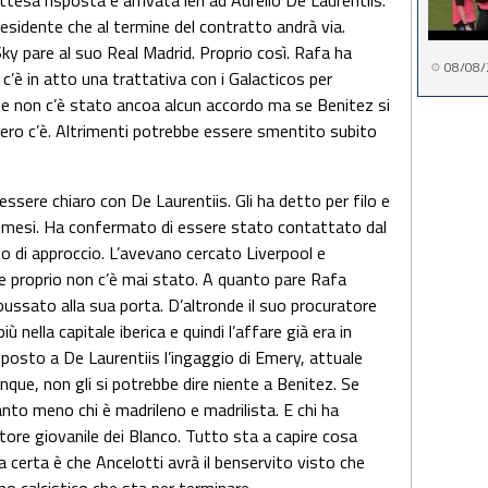
tesa risposta è arrivata ieri ad Aurelio De Laurentiis.
esidente che al termine del contratto andrà via.
y pare al suo Real Madrid. Proprio così. Rafa ha
08/08/
’è in atto una trattativa con i Galacticos per
te non c’è stato ancoa alcun accordo ma se Benitez si
 vero c’è. Altrimenti potrebbe essere smentito subito
ere chiaro con De Laurentiis. Gli ha detto per filo e
i mesi. Ha confermato di essere stato contattato dal
o di approccio. L’avevano cercato Liverpool e
 proprio non c’è mai stato. A quanto pare Rafa
bussato alla sua porta. D’altronde il suo procuratore
 nella capitale iberica e quindi l’affare già era in
posto a De Laurentiis l’ingaggio di Emery, attuale
unque, non gli si potrebbe dire niente a Benitez. Se
anto meno chi è madrileno e madrilista. E chi ha
ttore giovanile dei Blanco. Tutto sta a capire cosa
 certa è che Ancelotti avrà il benservito visto che