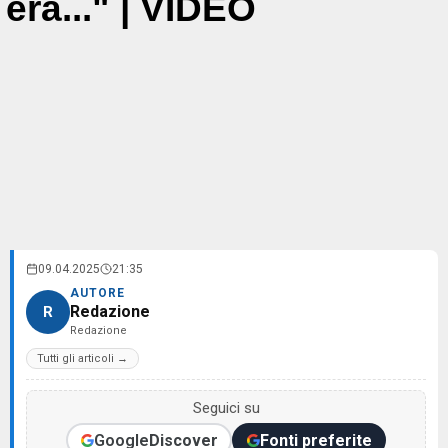
era..." | VIDEO
09.04.2025
21:35
AUTORE
Redazione
R
Redazione
Tutti gli articoli →
Seguici su
Google
Discover
Fonti preferite