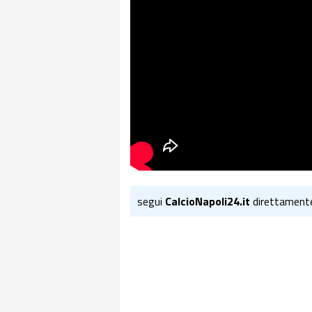
segui
CalcioNapoli24.it
direttament