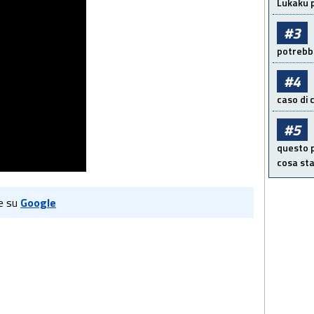
Lukaku p
#3
potrebbe
#4
caso di
#5
questo p
cosa sta
e su
Google