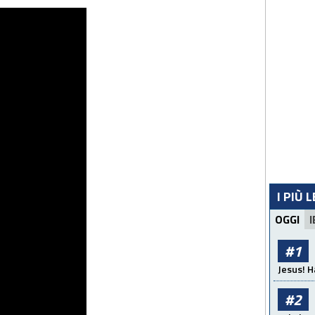
I PIÙ 
OGGI
I
#1
Jesus! H
#2