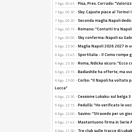
Pisa, Pres. Corrado: "Valoriz
7 Ago, 00:45 -
Sky: Cajuste piace al Torino!
7 Ago, 00:30 -
Seconda maglia Napoli dedica
7 Ago, 00:20 -
Romano: "Contatti tra Napoli 
7 Ago, 00:15 -
Sky conferma: Napoli su Gabr
7 Ago, 00:00 -
Maglia Napoli 2026 2027 in ve
6 Ago, 23:50 -
Sportitalia - Il Como rompe g
6 Ago, 23:45 -
Roma, Ndicka sicuro: "Ecco c
6 Ago, 23:30 -
Badiashile ha offerte, ma vu
6 Ago, 23:15 -
Corbo: "Il Napoli ha voltato 
6 Ago, 23:00 -
Lucca"
Cessione Lukaku: sul belga 3 
6 Ago, 22:30 -
Pedullà: "Ho verificato le vo
6 Ago, 22:15 -
Savino: "Stravedo per un gio
6 Ago, 22:00 -
Mastantuono firma in Serie A, 
6 Ago, 21:45 -
Tre club sulle tracce di Luka
6 Ago, 21:30 -