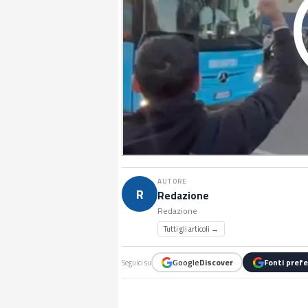
AUTORE
R
Redazione
Redazione
Tutti gli articoli →
Google
Discover
Fonti prefe
Seguici su