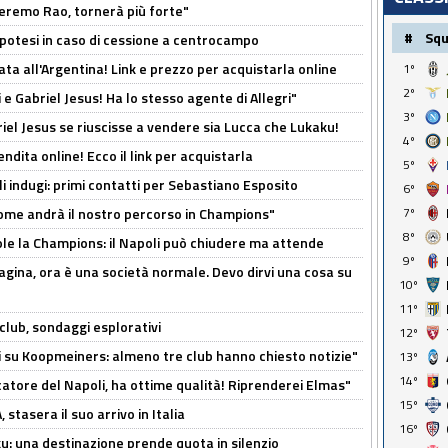
zeremo Rao, tornerà più forte"
#
Sq
 Ipotesi in caso di cessione a centrocampo
ta all'Argentina! Link e prezzo per acquistarla online
1º
2º
e Gabriel Jesus! Ha lo stesso agente di Allegri"
3º
iel Jesus se riuscisse a vendere sia Lucca che Lukaku!
4º
ndita online! Ecco il link per acquistarla
5º
li indugi: primi contatti per Sebastiano Esposito
6º
ome andrà il nostro percorso in Champions"
7º
8º
ole la Champions: il Napoli può chiudere ma attende
9º
pagina, ora è una società normale. Devo dirvi una cosa su
10º
11º
club, sondaggi esplorativi
12º
ci su Koopmeiners: almeno tre club hanno chiesto notizie"
13º
14º
catore del Napoli, ha ottime qualità! Riprenderei Elmas"
15º
stasera il suo arrivo in Italia
16º
ku: una destinazione prende quota in silenzio