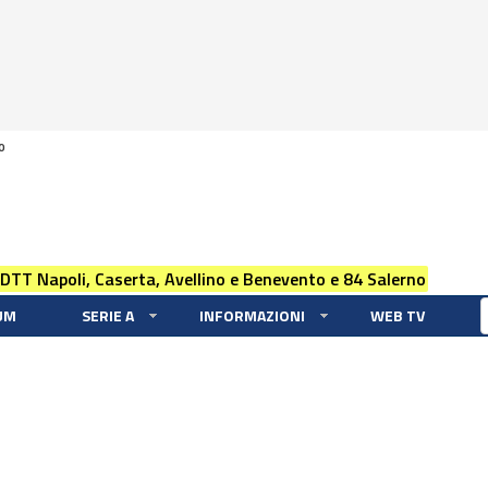
0
 DTT Napoli, Caserta, Avellino e Benevento e 84 Salerno
UM
SERIE A
INFORMAZIONI
WEB TV