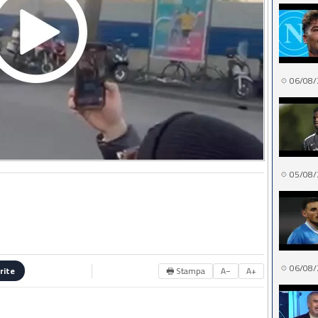
06/08/
05/08/
06/08/
🖶 Stampa
A−
A+
rite