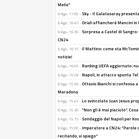
Melis"
Sky - Il Galatasaray presenta
6 Ago, 17:00 -
Oriali affiancherà Mancini in 
6 Ago, 16:45 -
Sorpresa a Castel di Sangro:
6 Ago, 16:30 -
CN24
Il Mattino: come sta McTomi
6 Ago, 16:15 -
notizie!
Ranking UEFA aggiornato: nuov
6 Ago, 16:05 -
Napoli, in attacco spunta Tel
6 Ago, 15:59 -
Ottavio Bianchi si confessa a 
6 Ago, 15:50 -
Maradona
Lo svincolato Juan Jesus prop
6 Ago, 15:45 -
"Non gli è mai piaciuto". Cosa
6 Ago, 15:30 -
Sondaggio del Napoli per Koop
6 Ago, 15:15 -
Imperatore a CN24: "Parole d
6 Ago, 15:00 -
recitando, vi spiego"