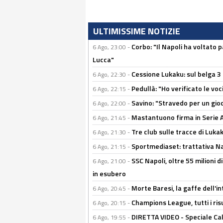
ULTIMISSIME NOTIZIE
Corbo: "Il Napoli ha voltato 
6 Ago, 23:00 -
Lucca"
Cessione Lukaku: sul belga 3 
6 Ago, 22:30 -
Pedullà: "Ho verificato le vo
6 Ago, 22:15 -
Savino: "Stravedo per un gio
6 Ago, 22:00 -
Mastantuono firma in Serie A, 
6 Ago, 21:45 -
Tre club sulle tracce di Luka
6 Ago, 21:30 -
Sportmediaset: trattativa Nap
6 Ago, 21:15 -
SSC Napoli, oltre 55 milioni d
6 Ago, 21:00 -
in esubero
Morte Baresi, la gaffe dell'i
6 Ago, 20:45 -
Champions League, tutti i ris
6 Ago, 20:15 -
DIRETTA VIDEO - Speciale Cal
6 Ago, 19:55 -