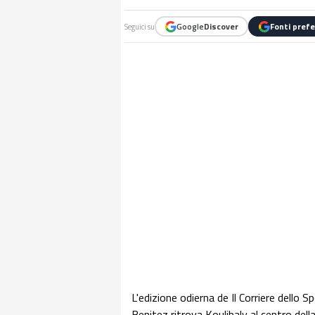
Google
Discover
Fonti prefe
Seguici su
L'edizione odierna de Il Corriere dello S
Benitez ritrova Koulibaly al centro dell