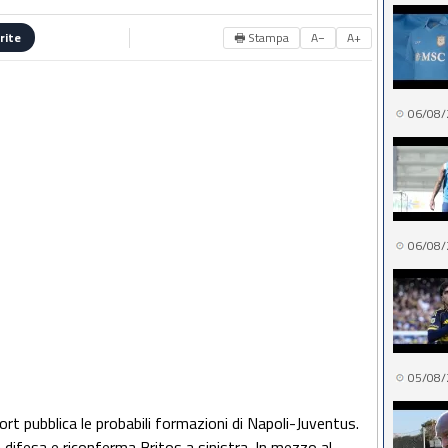
🖶 Stampa
A−
A+
rite
06/08/
06/08/
05/08/
port pubblica le probabili formazioni di Napoli-Juventus.
a difesa e riconferma Britos a sinistra. In mezzo al