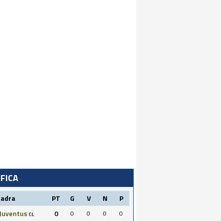
IFICA
uadra
PT
G
V
N
P
Juventus
0
0
0
0
0
CL