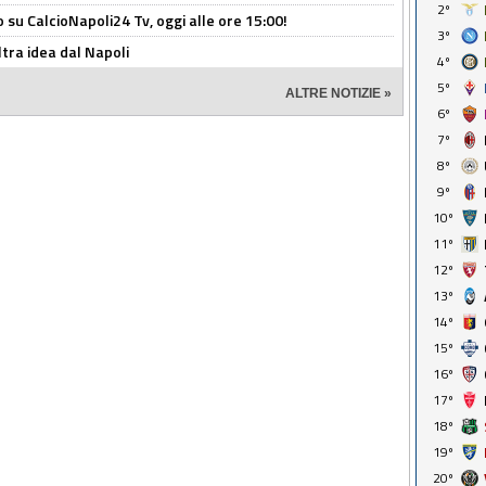
2º
o su CalcioNapoli24 Tv, oggi alle ore 15:00!
3º
ltra idea dal Napoli
4º
5º
ALTRE NOTIZIE »
6º
7º
8º
9º
10º
11º
12º
13º
14º
15º
16º
17º
18º
19º
20º