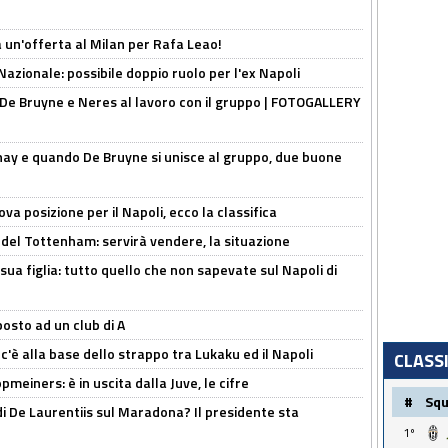
 un'offerta al Milan per Rafa Leao!
Nazionale: possibile doppio ruolo per l'ex Napoli
 De Bruyne e Neres al lavoro con il gruppo | FOTOGALLERY
nay e quando De Bruyne si unisce al gruppo, due buone
a posizione per il Napoli, ecco la classifica
 del Tottenham: servirà vendere, la situazione
sua figlia: tutto quello che non sapevate sul Napoli di
osto ad un club di A
 c'è alla base dello strappo tra Lukaku ed il Napoli
CLASS
meiners: è in uscita dalla Juve, le cifre
#
Sq
i De Laurentiis sul Maradona? Il presidente sta
1º