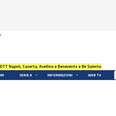
0
 DTT Napoli, Caserta, Avellino e Benevento e 84 Salerno
UM
SERIE A
INFORMAZIONI
WEB TV