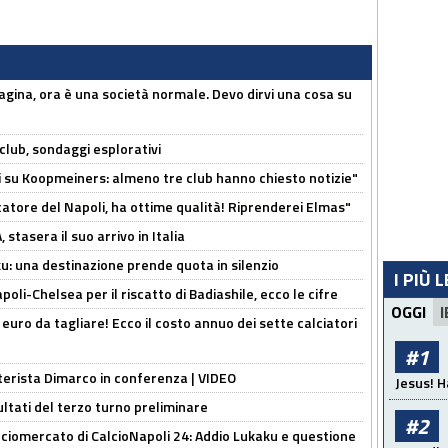
pagina, ora è una società normale. Devo dirvi una cosa su
club, sondaggi esplorativi
ci su Koopmeiners: almeno tre club hanno chiesto notizie"
catore del Napoli, ha ottime qualità! Riprenderei Elmas"
stasera il suo arrivo in Italia
ku: una destinazione prende quota in silenzio
I PIÙ 
oli-Chelsea per il riscatto di Badiashile, ecco le cifre
OGGI
I
i euro da tagliare! Ecco il costo annuo dei sette calciatori
#1
nterista Dimarco in conferenza | VIDEO
Jesus! H
ultati del terzo turno preliminare
#2
ciomercato di CalcioNapoli 24: Addio Lukaku e questione