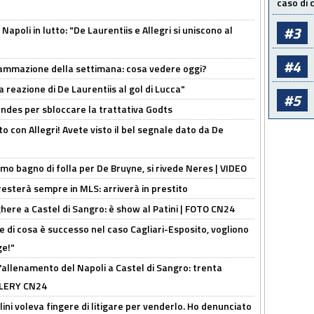
caso di
#3
apoli in lutto: "De Laurentiis e Allegri si uniscono al
#4
rammazione della settimana: cosa vedere oggi?
la reazione di De Laurentiis al gol di Lucca"
#5
ndes per sbloccare la trattativa Godts
o con Allegri! Avete visto il bel segnale dato da De
rimo bagno di folla per De Bruyne, si rivede Neres | VIDEO
sterà sempre in MLS: arriverà in prestito
here a Castel di Sangro: è show al Patini | FOTO CN24
 di cosa è successo nel caso Cagliari-Esposito, vogliono
ge!"
'allenamento del Napoli a Castel di Sangro: trenta
ALLERY CN24
lini voleva fingere di litigare per venderlo. Ho denunciato