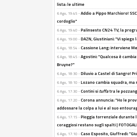
lista: le ultime
Addio a Pippo Marchioro! SSC N
6 Ago, 19:45 -
cordoglio"
Palinsesto CN24 TV, la prog
6 Ago, 19:40 -
DAZN, Giustiniani: "Vi spiego 
6 Ago, 19:00 -
Cassione Lang: interviene Me
6 Ago, 18:54 -
Agostini: "Qualcosa è cambiat
6 Ago, 18:45 -
Bruyne?"
Diluvio a Castel di Sangro! P
6 Ago, 18:30 -
Lozano cambia squadra, ma re
6 Ago, 18:10 -
Contini si
tuffa
tra le pozzang
6 Ago, 17:30 -
Corona annuncia: "Ho le prove
6 Ago, 17:20 -
addossare la colpa a lui e al suo entoura
Pioggia torrenziale durante l
6 Ago, 17:15 -
coraggiosi restano sugli spalti | FOTOG
Caso Esposito, Giuffredi: "Giu
6 Ago, 17:10 -