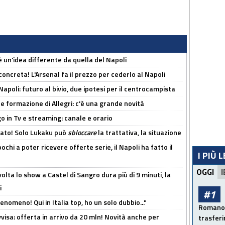
'è un'idea differente da quella del Napoli
oncreta! L'Arsenal fa il prezzo per cederlo al Napoli
Napoli: futuro al bivio, due ipotesi per il centrocampista
le formazione di Allegri: c'è una grande novità
o in Tv e streaming: canale e orario
cato! Solo Lukaku può
sbloccare
la trattativa, la situazione
ochi a poter ricevere offerte serie, il Napoli ha fatto il
I PIÙ 
OGGI
I
olta lo show a Castel di Sangro dura più di 9 minuti, la
i
#1
enomeno! Qui in Italia top, ho un solo dubbio..."
Romano: 
isa: offerta in arrivo da 20 mln! Novità anche per
trasfer