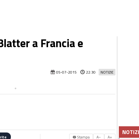
 Blatter a Francia e
05-07-2015
22:30
NOTIZIE
NOTIZ
🖶 Stampa
A−
A+
rite