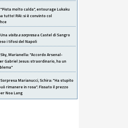
"Pista molto calda", entourage Lukaku
 tutto! RAI: si è convinto col
ahce
Una
visita a sorpresa
a Castel di Sangro
so i tifosi del Napoli
Sky, Marianella: "Accordo Arsenal-
er Gabriel Jesus: straordinario, ha un
oblema"
Sorpresa Marianucci, Schira: "Ha stupito
 può rimanere in rosa". Fissato il prezzo
 per Noa Lang