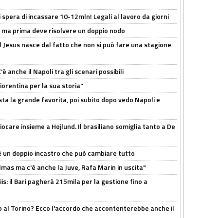
spera di incassare 10-12mln! Legali al lavoro da giorni
s, ma prima deve risolvere un doppio nodo
l Jesus nasce dal fatto che non si può fare una stagione
 anche il Napoli tra gli scenari possibili
orentina per la sua storia"
sta la grande favorita, poi subito dopo vedo Napoli e
iocare insieme a Hojlund. Il brasiliano somiglia tanto a De
'è un doppio incastro che può cambiare tutto
as ma c'è anche la Juve, Rafa Marin in uscita"
: il Bari pagherà 215mila per la gestione fino a
o al Torino? Ecco l'accordo che accontenterebbe anche il