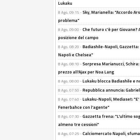
Lukaku
Sky, Marianella: "Accordo Ars
8 Ago, 09:15 -
problema"
Che futuro c'è per Giovane? Al
8 Ago, 09:00 -
posizione del campo
Badiashile-Napoli, Gazzetta: 
8 Ago, 08:20 -
Napoli e Chelsea"
Sorpresa Marianucci, Schira: "
8 Ago, 08:10 -
prezzo all'Ajax per Noa Lang
Lukaku blocca Badiashile e no
8 Ago, 08:00 -
Repubblica annuncia: Gabriel 
8 Ago, 07:50 -
Lukaku-Napoli, Mediaset: "E' f
8 Ago, 07:40 -
Fenerbahce con l'agente"
Gazzetta frena: "L'ultimo sog
8 Ago, 07:30 -
almeno tre cessioni"
Calciomercato Napoli, sfuma 
8 Ago, 07:25 -