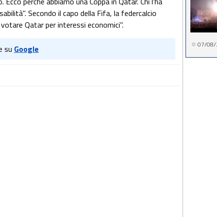
to. Ecco perché abbiamo una Coppa in Qatar. Chi l'ha
ilità". Secondo il capo della Fifa, la federcalcio
 votare Qatar per interessi economici".
07/08/
e su
Google