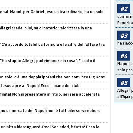
#2
enal-Napoli per Gabriel Jesus: straordinario, ha un solo
conferma
Fenerb
legri crede in lui, sa di poterlo valorizzare in una
#3
ha riacce
"C'è accordo totale! La formula e le cifre dell'affare tra
#4
Ha stupito Allegri, può rimanere in rosa". Fissato il
Napoli p
solo pr
n solo: c'è una doppia ipotesi che non convince Big Rom!
#5
Jesus apre al Napoli! Ecco il piano del club
Allegri,
inita! Non si presenterà in ritiro, ieri sera accelerata
all'Ajax
no di mercato del Napoli non è fattibile: servirebbero
un'altra idea: Aguerd-Real Sociedad, è fatta! Ecco la