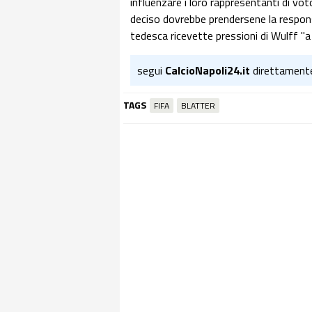
influenzare i loro rappresentanti di vo
deciso dovrebbe prendersene la responsab
tedesca ricevette pressioni di Wulff "a
segui
CalcioNapoli24.it
direttament
TAGS
FIFA
BLATTER