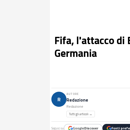
Fifa, l'attacco di
Germania
AUTORE
R
Redazione
Redazione
Tutti gli articoli →
Google
Discover
Fonti prefe
Seguici su