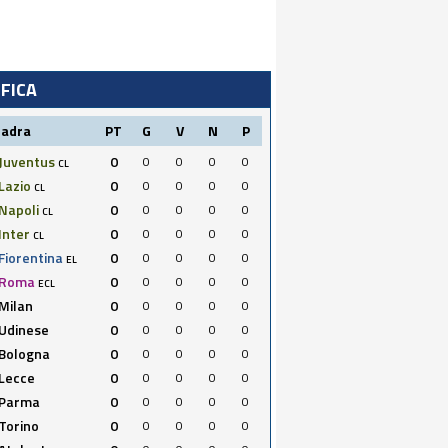
IFICA
uadra
PT
G
V
N
P
Juventus
0
0
0
0
0
CL
Lazio
0
0
0
0
0
CL
Napoli
0
0
0
0
0
CL
Inter
0
0
0
0
0
CL
Fiorentina
0
0
0
0
0
EL
Roma
0
0
0
0
0
ECL
Milan
0
0
0
0
0
Udinese
0
0
0
0
0
Bologna
0
0
0
0
0
Lecce
0
0
0
0
0
Parma
0
0
0
0
0
Torino
0
0
0
0
0