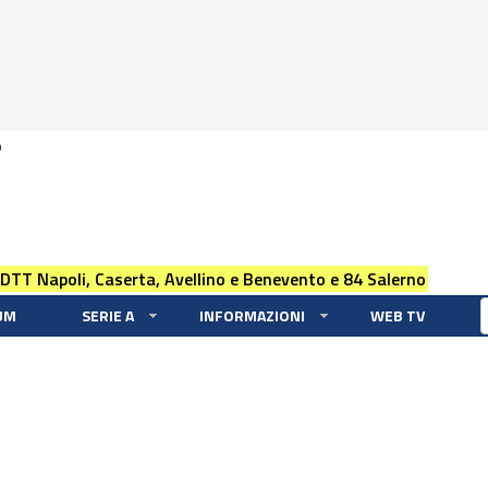
0
 DTT Napoli, Caserta, Avellino e Benevento e 84 Salerno
UM
SERIE A
INFORMAZIONI
WEB TV