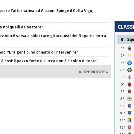
re l’alternativa ad Alisson. Spinge il Celta Vigo,
CLASS
o noi quelli da battere"
z non è valsa a sbloccare gli acquisti del Napoli: c'entra
#
Sq
1º
c: "Era gonfio, ho chiesto di intervenire"
2º
così: il pezzo forte di Lucca non è il colpo di testa"
3º
4º
ALTRE NOTIZIE »
5º
6º
7º
8º
9º
10º
11º
12º