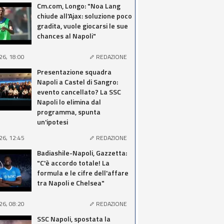
Cm.com, Longo: "Noa Lang
chiude all'Ajax: soluzione poco
gradita, vuole giocarsi le sue
chances al Napoli"
26, 18:00
REDAZIONE
Presentazione squadra
Napoli a Castel di Sangro:
evento cancellato? La SSC
Napoli lo elimina dal
programma, spunta
un'ipotesi
26, 12:45
REDAZIONE
Badiashile-Napoli, Gazzetta:
"C'è accordo totale! La
formula e le cifre dell'affare
tra Napoli e Chelsea"
26, 08:20
REDAZIONE
SSC Napoli, spostata la