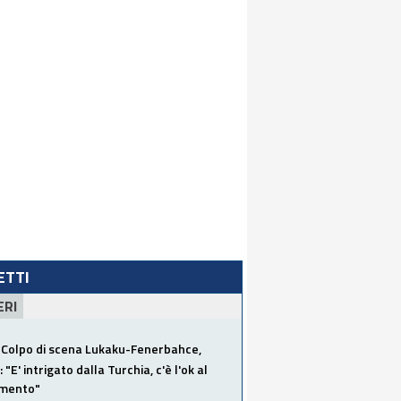
LETTI
ERI
Colpo di scena Lukaku-Fenerbahce,
"E' intrigato dalla Turchia, c'è l'ok al
imento"