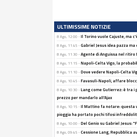
ULTIMISSIME NOTIZIE
Il Torino vuole Cajuste, ma c
8 Ago, 12:00 -
Gabriel Jesus idea pazza ma c
8 Ago, 11:45 -
Agente di Anguissa nel ritiro 
8 Ago, 11:30 -
Napoli-Celta Vigo, la probabi
8 Ago, 11:15 -
Dove vedere Napoli-Celta Vig
8 Ago, 11:10 -
Favasuli-Napoli, affare bloc
8 Ago, 10:45 -
Lang come Gutierrez: è tra i p
8 Ago, 10:30 -
prezzo per mandarlo all'Ajax
Il Mattino fa notare: questa v
8 Ago, 10:15 -
pioggia ha portato pochi tifosi infreddolit
Del Genio su Gabriel Jesus: "F
8 Ago, 10:00 -
Cessione Lang, Repubblica avv
8 Ago, 09:45 -