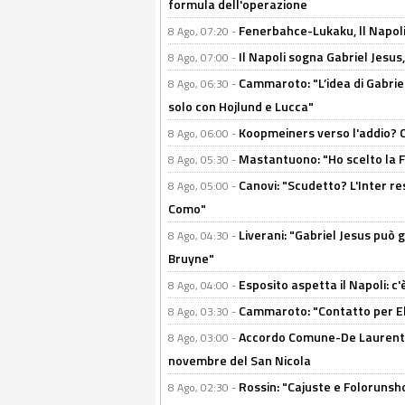
formula dell'operazione
Fenerbahce-Lukaku, ll Napoli 
8 Ago, 07:20 -
Il Napoli sogna Gabriel Jesu
8 Ago, 07:00 -
Cammaroto: "L’idea di Gabrie
8 Ago, 06:30 -
solo con Hojlund e Lucca"
Koopmeiners verso l'addio? C'è
8 Ago, 06:00 -
Mastantuono: "Ho scelto la Fi
8 Ago, 05:30 -
Canovi: "Scudetto? L'Inter re
8 Ago, 05:00 -
Como"
Liverani: "Gabriel Jesus può g
8 Ago, 04:30 -
Bruyne"
Esposito aspetta il Napoli: c
8 Ago, 04:00 -
Cammaroto: "Contatto per Elm
8 Ago, 03:30 -
Accordo Comune-De Laurentiis
8 Ago, 03:00 -
novembre del San Nicola
Rossin: "Cajuste e Folorunsh
8 Ago, 02:30 -