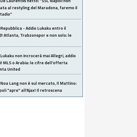
De Laurentiis netto: "SSC Napoli non
ata al restyling del Maradona, faremo il
tadio"
Repubblica - Addio Lukaku entro il
 Atlanta, Trabzonspor e non solo: le
Lukaku non incrocerà mai Allegri, addio
i! MLS o Arabia: le cifre dell'offerta
anta United
Noa Lang non è sul mercato, Il Mattino:
poli "apre" all'Ajax! Il retroscena