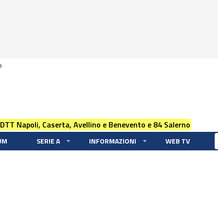
0
 DTT Napoli, Caserta, Avellino e Benevento e 84 Salerno
UM
SERIE A
INFORMAZIONI
WEB TV