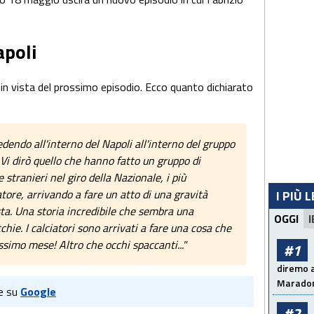
apoli
 in vista del prossimo episodio. Ecco quanto dichiarato
dendo all'interno del Napoli all'interno del gruppo
Vi dirò quello che hanno fatto un gruppo di
e stranieri nel giro della Nazionale, i più
atore, arrivando a fare un atto di una gravità
I PIÙ 
ta. Una storia incredibile che sembra una
OGGI
I
chie. I calciatori sono arrivati a fare una cosa che
ossimo mese! Altro che occhi spaccanti..."
#1
diremo a
Maradon
e su
Google
#2