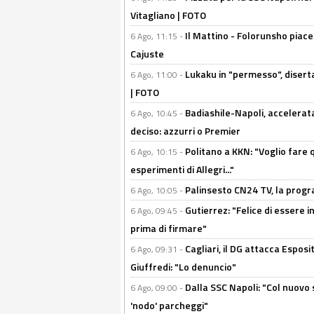
Vitagliano | FOTO
Il Mattino - Folorunsho piace
6 Ago, 11:15 -
Cajuste
Lukaku in "permesso", diserta
6 Ago, 11:00 -
| FOTO
Badiashile-Napoli, accelerata
6 Ago, 10:45 -
deciso: azzurri o Premier
Politano a KKN: "Voglio fare qu
6 Ago, 10:15 -
esperimenti di Allegri..."
Palinsesto CN24 TV, la prog
6 Ago, 10:05 -
Gutierrez: "Felice di essere 
6 Ago, 09:45 -
prima di firmare"
Cagliari, il DG attacca Espos
6 Ago, 09:31 -
Giuffredi: "Lo denuncio"
Dalla SSC Napoli: "Col nuovo
6 Ago, 09:00 -
'nodo' parcheggi"