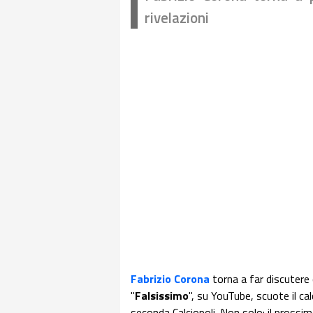
rivelazioni
Fabrizio Corona
torna a far discutere 
"
Falsissimo
", su YouTube, scuote il cal
seconda Calciopoli. Non solo: il prossi