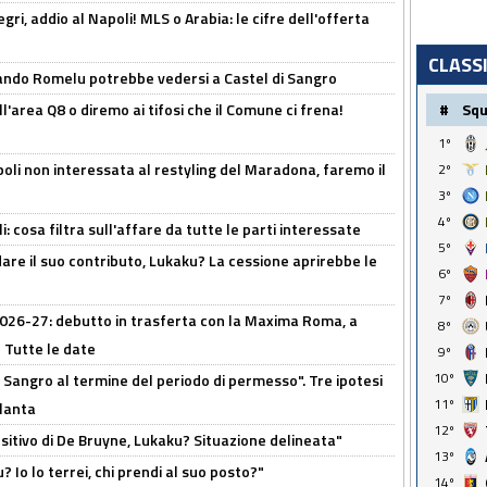
ri, addio al Napoli! MLS o Arabia: le cifre dell'offerta
CLASS
ando Romelu potrebbe vedersi a Castel di Sangro
#
Sq
l'area Q8 o diremo ai tifosi che il Comune ci frena!
1º
oli non interessata al restyling del Maradona, faremo il
2º
3º
4º
 cosa filtra sull'affare da tutte le parti interessate
5º
are il suo contributo, Lukaku? La cessione aprirebbe le
6º
7º
 2026-27: debutto in trasferta con la Maxima Roma, a
8º
 Tutte le date
9º
10º
 Sangro al termine del periodo di permesso". Tre ipotesi
11º
tlanta
12º
tivo di De Bruyne, Lukaku? Situazione delineata"
13º
? Io lo terrei, chi prendi al suo posto?"
14º