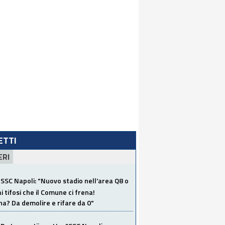
LETTI
ERI
SSC Napoli: "Nuovo stadio nell'area Q8 o
i tifosi che il Comune ci frena!
a? Da demolire e rifare da 0"