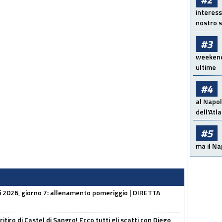
interess
nostro s
#3
weekend!
ultime
#4
al Napol
dell'Atl
#5
ma il Na
li 2026, giorno 7: allenamento pomeriggio | DIRETTA
ritiro di Castel di Sangro! Ecco tutti gli scatti con Diego