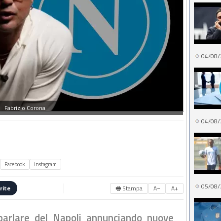
04/08/
Fabrizio Corona
04/08/
Facebook
Instagram
05/08/
🖶 Stampa
A−
A+
rite
parlare del Napoli annunciando nuove