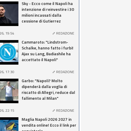
Sky - Ecco come il Napoli ha
intenzione di reinvestire i 30
milioni incassati dalla
cessione di Gutierrez
26, 19:54
REDAZIONE
Cammaroto: "Lindstrom-
Schalke, hanno fatto i furbi!
Ajax su Lang, Badiashile ha
accettato il Napoli"
26, 17:30
REDAZIONE
Garbo: "Napoli? Molto
dipenderà dalla voglia di
riscatto di Allegri, reduce dal
fallimento al Milan"
26, 22:15
REDAZIONE
Maglia Napoli 2026 2027 in
vendita online! Ecco il link per
acquistarla