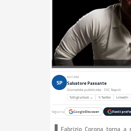
AUTORE
SP
Salvatore Passante
Giornalista pubblicista · SSC Napoli
Tutti gli articoli →
𝕏 Twitter
LinkedIn
Google
Discover
Fonti prefe
Seguici su
Fabrizio Corona torna a 