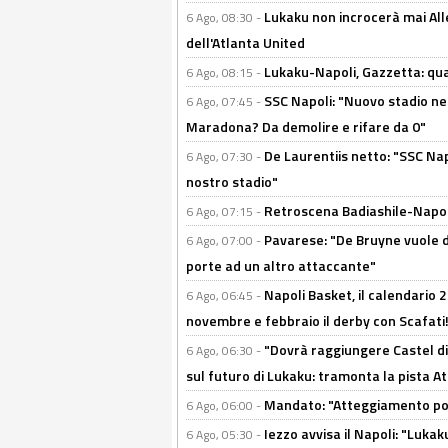
Lukaku non incrocerà mai Alleg
6 Ago, 08:30 -
dell'Atlanta United
Lukaku-Napoli, Gazzetta: qu
6 Ago, 08:15 -
SSC Napoli: "Nuovo stadio nel
6 Ago, 07:45 -
Maradona? Da demolire e rifare da 0"
De Laurentiis netto: "SSC Nap
6 Ago, 07:30 -
nostro stadio"
Retroscena Badiashile-Napoli:
6 Ago, 07:15 -
Pavarese: "De Bruyne vuole d
6 Ago, 07:00 -
porte ad un altro attaccante"
Napoli Basket, il calendario
6 Ago, 06:45 -
novembre e febbraio il derby con Scafati!
"Dovrà raggiungere Castel di
6 Ago, 06:30 -
sul futuro di Lukaku: tramonta la pista A
Mandato: "Atteggiamento posi
6 Ago, 06:00 -
Iezzo avvisa il Napoli: "Lukaku
6 Ago, 05:30 -