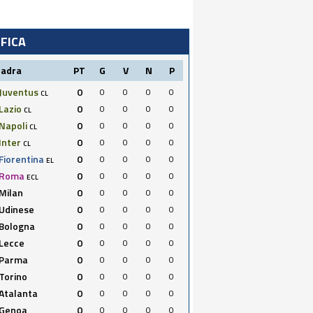
IFICA
uadra
PT
G
V
N
P
Juventus
0
0
0
0
0
CL
Lazio
0
0
0
0
0
CL
Napoli
0
0
0
0
0
CL
Inter
0
0
0
0
0
CL
Fiorentina
0
0
0
0
0
EL
Roma
0
0
0
0
0
ECL
Milan
0
0
0
0
0
Udinese
0
0
0
0
0
Bologna
0
0
0
0
0
Lecce
0
0
0
0
0
Parma
0
0
0
0
0
Torino
0
0
0
0
0
Atalanta
0
0
0
0
0
Genoa
0
0
0
0
0