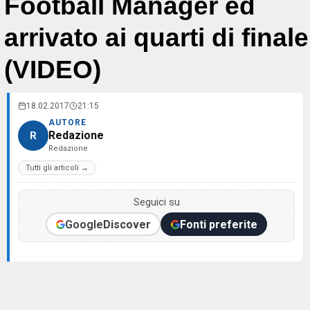
Football Manager ed
arrivato ai quarti di finale
(VIDEO)
18.02.2017
21:15
AUTORE
Redazione
R
Redazione
Tutti gli articoli →
Seguici su
Google
Discover
Fonti preferite