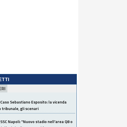
LETTI
ERI
Caso Sebastiano Esposito: la vicenda
n tribunale, gli scenari
SSC Napoli: "Nuovo stadio nell'area Q8 o