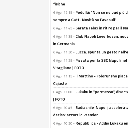
fisiche
Pedullà: "Non se ne può più de
6 Ago, 12:15 -
sempre a Gatti. Novità su Favasuli"
Serata relax in ritiro per il N
6 Ago, 11:45 -
Club Napoli Leverkusen, nuovo
6 Ago, 11:35 -
in Germania
Lucca: spunta un gesto nell'
6 Ago, 11:30 -
Pizzata per la SSC Napoli nel 
6 Ago, 11:25 -
Vitagliano | FOTO
Il Mattino - Folorunsho piace
6 Ago, 11:15 -
Cajuste
Lukaku in "permesso", diserta
6 Ago, 11:00 -
| FOTO
Badiashile-Napoli, accelerata
6 Ago, 10:45 -
deciso: azzurri o Premier
Repubblica - Addio Lukaku en
6 Ago, 10:30 -