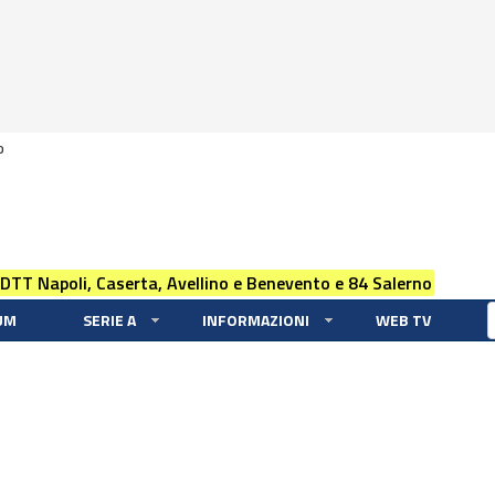
0
 DTT Napoli, Caserta, Avellino e Benevento e 84 Salerno
UM
SERIE A
INFORMAZIONI
WEB TV