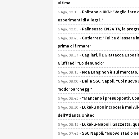
ultime
Politano a KKN: "Voglio fare qu
6 Ago, 10:15 -
esperimenti di Allegri..."
Palinsesto CN24 TV, la prog
6 Ago, 10:05 -
Gutierrez: "Felice di essere 
6 Ago, 09:45 -
prima di firmare"
Cagliari, il DG attacca Espos
6 Ago, 09:31 -
Giuffredi: "Lo denuncio"
Noa Lang non è sul mercato, Il
6 Ago, 09:15 -
Dalla SSC Napoli: "Col nuovo
6 Ago, 09:00 -
'nodo' parcheggi"
"Mancano i presupposti". Cos
6 Ago, 08:45 -
Lukaku non incrocerà mai Alleg
6 Ago, 08:30 -
dell'Atlanta United
Lukaku-Napoli, Gazzetta: qu
6 Ago, 08:15 -
SSC Napoli: "Nuovo stadio nel
6 Ago, 07:45 -