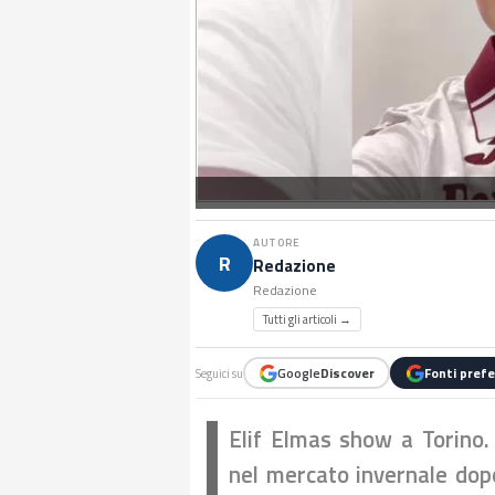
AUTORE
R
Redazione
Redazione
Tutti gli articoli →
Google
Discover
Fonti prefe
Seguici su
Elif Elmas show a Torino. 
nel mercato invernale dopo 