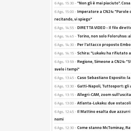
"Non gli è mai piaciuto". Cosa
6 Ago, 15:30 -
Imperatore a CN24: "Parole d
6 Ago, 15:00 -
recitando, vi spiego"
DIRETTA VIDEO - Il filo dirett
6 Ago, 14:55 -
Torino, non solo Foloruhso: a
6 Ago, 14:45 -
Per l'attacco proposto Embolo
6 Ago, 14:30 -
Schira: "Lukaku ha rifiutato 
6 Ago, 14:15 -
Regione, Simeone a CN24: "St
6 Ago, 13:59 -
svelo i tempi"
Caso Sebastiano Esposito: la v
6 Ago, 13:45 -
Gatti-Napoli, Tuttosport: gli
6 Ago, 13:30 -
Allegri-CAM, zoom sull'uscit
6 Ago, 13:15 -
Atlanta-Lukaku: due ostacoli
6 Ago, 13:00 -
Il Mattino esalta due azzurri 
6 Ago, 12:45 -
nomi
Come stanno McTominay, Rafa 
6 Ago, 12:30 -