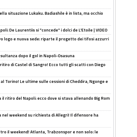
lla situazione Lukaku. Badiashile è in lista, ma occhio
apoli: De Laurentiis si "concede" i dolci de L'Etoile | VIDEO
 logo e nuova sede: riparte il progetto dei tifosi azzurri
esultanza dopo il gol in Napoli-Osasuna
ritiro di Castel di Sangro! Ecco tutti gli scatti con Diego
 al Torino! Le ultime sulle cessioni di Cheddira, Ngonge e
 il ritiro del Napoli: ecco dove si stava allenando Big Rom
 nel weekend su richiesta di Allegri! Il difensore ha
tro il weekend! Atlanta, Trabzonspor e non solo: le