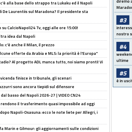
diremo a
 c'è alla base dello strappo tra Lukaku ed il Napoli
Maradon
i De Laurentiis sul Maradona? Il presidente sta
#3
o su CalcioNapoli24 Tv, oggi alle ore 15:00!
interess
nostro s
ltra idea dal Napoli
: c'è anche il Milan, il prezzo
#4
alcune offerte da Arabia e MLS: la priorità è l'Europa"
weekend!
ultime
adio? Al progetto ADL manca tutto, noi siamo pronti! Vi
#5
icenda finisce in tribunale, gli scenari
è in usci
 azzurri sono ancora tiepidi sul difensore
a dal basso del Napoli 2026-27 | VIDEO CN24
 rendono il trasferimento quasi impossibile ad oggi
dopo Napoli-Osasuna: ecco le note liete per Allegri, i
Marin e Gilmour: gli aggiornamenti sulle condizioni