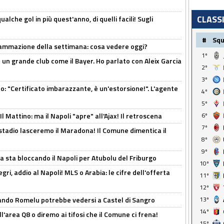
CLASS
alche gol in più quest'anno, di quelli facili! Sugli
#
Sq
rammazione della settimana: cosa vedere oggi?
1º
in un grande club come il Bayer. Ho parlato con Aleix Garcia
2º
3º
ito: "Certificato imbarazzante, è un'estorsione!". L'agente
4º
5º
 Mattino: ma il Napoli "apre" all'Ajax! Il retroscena
6º
7º
 stadio lasceremo il Maradona! Il Comune dimentica il
8º
9º
a sta bloccando il Napoli per Atubolu del Friburgo
10º
ri, addio al Napoli! MLS o Arabia: le cifre dell'offerta
11º
12º
ando Romelu potrebbe vedersi a Castel di Sangro
13º
14º
l'area Q8 o diremo ai tifosi che il Comune ci frena!
15º