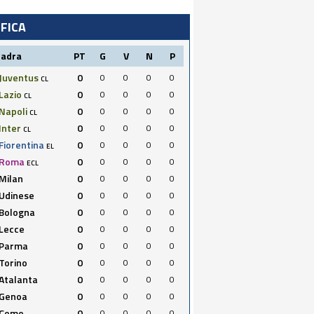
IFICA
uadra
PT
G
V
N
P
Juventus
0
0
0
0
0
CL
Lazio
0
0
0
0
0
CL
Napoli
0
0
0
0
0
CL
Inter
0
0
0
0
0
CL
Fiorentina
0
0
0
0
0
EL
Roma
0
0
0
0
0
ECL
Milan
0
0
0
0
0
Udinese
0
0
0
0
0
Bologna
0
0
0
0
0
Lecce
0
0
0
0
0
Parma
0
0
0
0
0
Torino
0
0
0
0
0
Atalanta
0
0
0
0
0
Genoa
0
0
0
0
0
Como
0
0
0
0
0