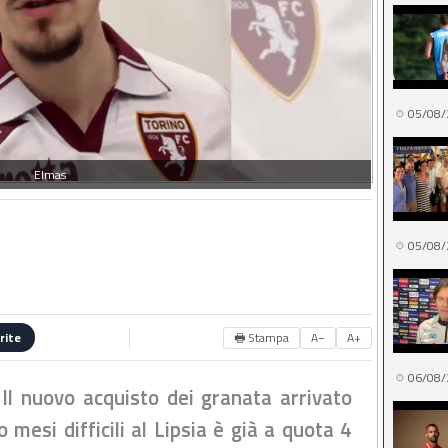
05/08/
Elmas
05/08/
🖶 Stampa
A−
A+
rite
06/08/
Il nuovo acquisto dei granata arrivato
mesi difficili al Lipsia è già a quota 4