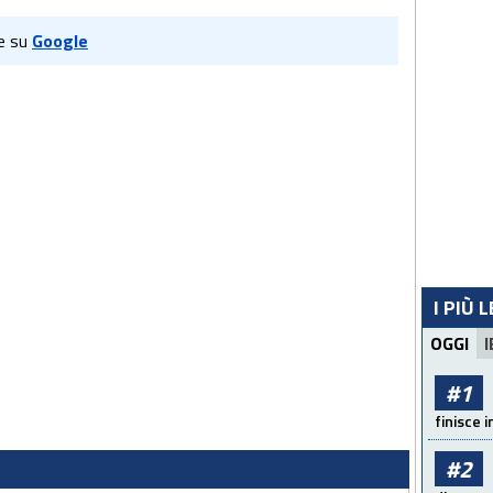
e su
Google
I PIÙ 
OGGI
I
#1
finisce i
#2