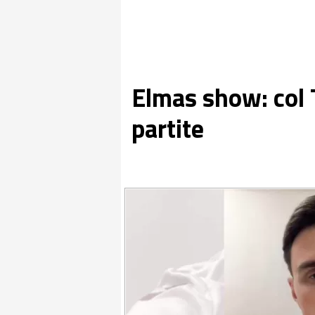
Elmas show: col T
partite