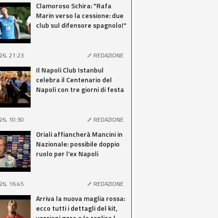
Clamoroso Schira: "Rafa
Marin verso la cessione: due
club sul difensore spagnolo!"
26, 21:23
REDAZIONE
Il Napoli Club Istanbul
celebra il Centenario del
Napoli con tre giorni di festa
26, 10:30
REDAZIONE
Oriali affiancherà Mancini in
Nazionale: possibile doppio
ruolo per l'ex Napoli
26, 16:45
REDAZIONE
Arriva la nuova maglia rossa:
ecco tutti i dettagli del kit,
versioni gara e la replica |