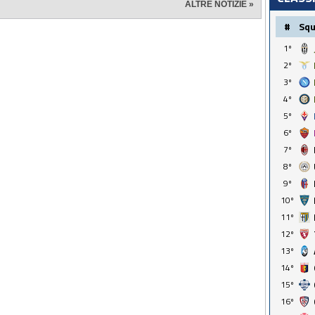
ALTRE NOTIZIE »
#
Sq
1º
2º
3º
4º
5º
6º
7º
8º
9º
10º
11º
12º
13º
14º
15º
16º