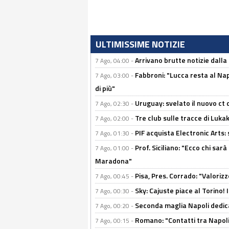
ULTIMISSIME NOTIZIE
Arrivano brutte notizie dalla
7 Ago, 04:00 -
Fabbroni: "Lucca resta al Na
7 Ago, 03:00 -
di più"
Uruguay: svelato il nuovo ct d
7 Ago, 02:30 -
Tre club sulle tracce di Luka
7 Ago, 02:00 -
PIF acquista Electronic Arts: 
7 Ago, 01:30 -
Prof. Siciliano: "Ecco chi sarà
7 Ago, 01:00 -
Maradona"
Pisa, Pres. Corrado: "Valoriz
7 Ago, 00:45 -
Sky: Cajuste piace al Torino!
7 Ago, 00:30 -
Seconda maglia Napoli dedica
7 Ago, 00:20 -
Romano: "Contatti tra Napoli 
7 Ago, 00:15 -