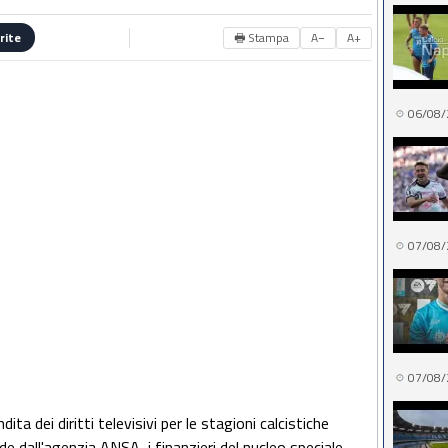
🖶 Stampa
A−
A+
rite
06/08/
07/08/
07/08/
ta dei diritti televisivi per le stagioni calcistiche
dall'agenzia ANSA, i finanzieri del nucleo speciale