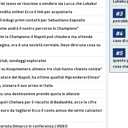
Lukaku p
iel Jesus se riuscisse a vendere sia Lucca che Lukaku!
ndita online! Ecco il link per acquistarla
#3
li indugi: primi contatti per Sebastiano Esposito
potrebbe
ome andrà il nostro percorso in Champions"
#4
ole la Champions: il Napoli può chiudere ma attende
caso di
pagina, ora è una società normale. Devo dirvi una cosa su
#5
questo p
club, sondaggi esplorativi
cosa sta
ci su Koopmeiners: almeno tre club hanno chiesto notizie"
catore del Napoli, ha ottime qualità! Riprenderei Elmas"
stasera il suo arrivo in Italia
ku: una destinazione prende quota in silenzio
oli-Chelsea per il riscatto di Badiashile, ecco le cifre
i euro da tagliare! Ecco il costo annuo dei sette calciatori
nterista Dimarco in conferenza | VIDEO