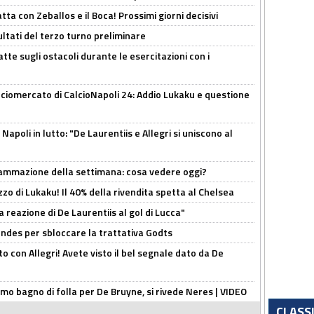
atta con Zeballos e il Boca! Prossimi giorni decisivi
ultati del terzo turno preliminare
tte sugli ostacoli durante le esercitazioni con i
ciomercato di CalcioNapoli 24: Addio Lukaku e questione
apoli in lutto: "De Laurentiis e Allegri si uniscono al
rammazione della settimana: cosa vedere oggi?
rezzo di Lukaku! Il 40% della rivendita spetta al Chelsea
la reazione di De Laurentiis al gol di Lucca"
ndes per sbloccare la trattativa Godts
o con Allegri! Avete visto il bel segnale dato da De
rimo bagno di folla per De Bruyne, si rivede Neres | VIDEO
CLASS