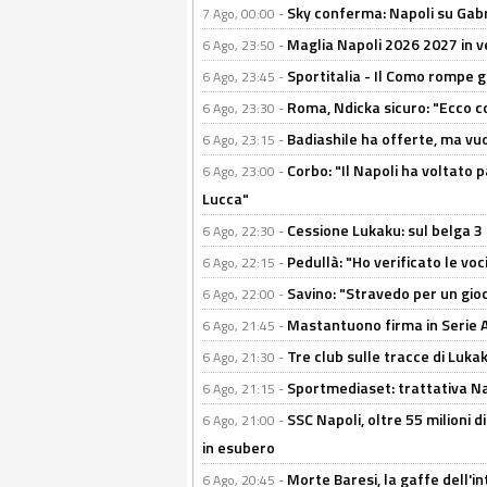
Sky conferma: Napoli su Gabr
7 Ago, 00:00 -
Maglia Napoli 2026 2027 in ve
6 Ago, 23:50 -
Sportitalia - Il Como rompe g
6 Ago, 23:45 -
Roma, Ndicka sicuro: "Ecco c
6 Ago, 23:30 -
Badiashile ha offerte, ma vu
6 Ago, 23:15 -
Corbo: "Il Napoli ha voltato 
6 Ago, 23:00 -
Lucca"
Cessione Lukaku: sul belga 3 
6 Ago, 22:30 -
Pedullà: "Ho verificato le vo
6 Ago, 22:15 -
Savino: "Stravedo per un gio
6 Ago, 22:00 -
Mastantuono firma in Serie A, 
6 Ago, 21:45 -
Tre club sulle tracce di Luka
6 Ago, 21:30 -
Sportmediaset: trattativa Nap
6 Ago, 21:15 -
SSC Napoli, oltre 55 milioni d
6 Ago, 21:00 -
in esubero
Morte Baresi, la gaffe dell'i
6 Ago, 20:45 -