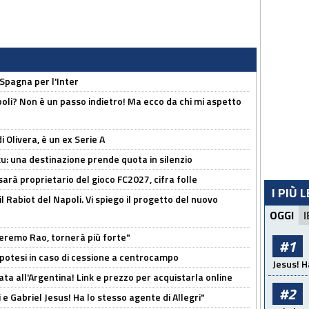
 Spagna per l'Inter
poli? Non è un passo indietro! Ma ecco da chi mi aspetto
i Olivera, è un ex Serie A
ku: una destinazione prende quota in silenzio
sarà proprietario del gioco FC2027, cifra folle
I PIÙ 
 il Rabiot del Napoli. Vi spiego il progetto del nuovo
OGGI
I
zeremo Rao, tornerà più forte"
#1
 Ipotesi in caso di cessione a centrocampo
Jesus! H
ta all'Argentina! Link e prezzo per acquistarla online
#2
e Gabriel Jesus! Ha lo stesso agente di Allegri"