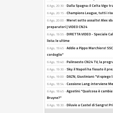
Dalla Spagna: il Celta Vigo tr
6 Ago, 20:30 -
Champions League, tutti i ris
6 Ago, 20:15 -
Meret sotto assalto! Alex sba
6 Ago, 20:00 -
preparatori | VIDEO CN24
DIRETTA VIDEO - Speciale Cal
6 Ago, 19:55 -
lista: le ultime
Addio a Pippo Marchioro! SSC N
6 Ago, 19:45 -
cordoglio"
Palinsesto CN24 TV, la prog
6 Ago, 19:40 -
Sky: il Napoli ha fissato il p
6 Ago, 19:30 -
DAZN, Giustiniani: "Vi spiego 
6 Ago, 19:00 -
Cassione Lang: interviene Me
6 Ago, 18:54 -
Agostini: "Qualcosa è cambiat
6 Ago, 18:45 -
Bruyne?"
Diluvio a Castel di Sangro! P
6 Ago, 18:30 -