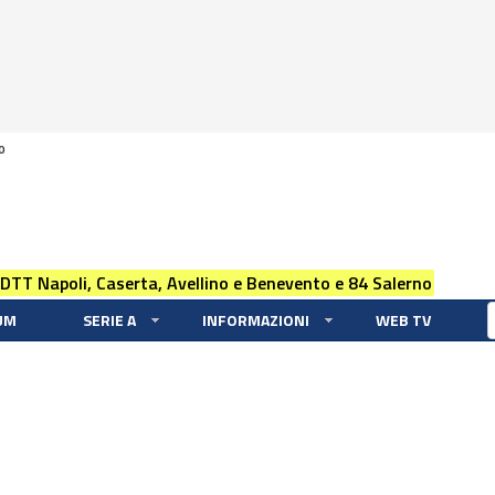
0
 DTT Napoli, Caserta, Avellino e Benevento e 84 Salerno
UM
SERIE A
INFORMAZIONI
WEB TV