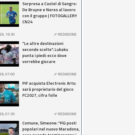
Sorpresa a Castel di Sangro:
De Bruyne e Neres al lavoro
con il gruppo | FOTOGALLERY
CN24
26, 16:30
REDAZIONE
"Le altre destinazioni
seconde scelte". Lukaku
punta i piedi: ecco dove
vorrebbe giocare
26, 07:00
REDAZIONE
PIF acquista Electronic Arts:
sarà proprietario del gioco
FC2027, cifra folle
26, 01:30
REDAZIONE
Comune, Simeone: "Più posti
popolari nel nuovo Maradona,
ecco quando termineranno i