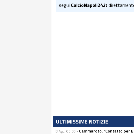
segui
CalcioNapoli24.it
direttament
ULTIMISSIME NOTIZIE
Cammaroto: "Contatto per Elm
8 Ago, 03:30 -