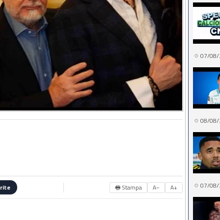
07/08/
08/08/
07/08/
🖶 Stampa
A−
A+
rite