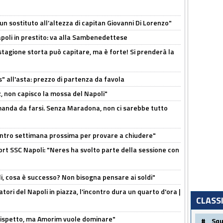
n sostituto all’altezza di capitan Giovanni Di Lorenzo"
Napoli in prestito: va alla Sambenedettese
stagione storta può capitare, ma è forte! Si prenderà la
s" all'asta: prezzo di partenza da favola
, non capisco la mossa del Napoli"
omanda da farsi. Senza Maradona, non ci sarebbe tutto
contro settimana prossima per provare a chiudere"
port SSC Napoli: "Neres ha svolto parte della sessione con
li, cosa è successo? Non bisogna pensare ai soldi"
atori del Napoli in piazza, l'incontro dura un quarto d'ora |
CLASS
o rispetto, ma Amorim vuole dominare"
#
Sq