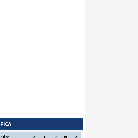
IFICA
uadra
PT
G
V
N
P