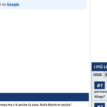
e su
Google
I PIÙ 
OGGI
I
#1
permanen
Allegri"
as ma c'è anche la Juve, Rafa Marin in uscita"
#2