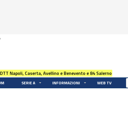
0
 DTT Napoli, Caserta, Avellino e Benevento e 84 Salerno
UM
SERIE A
INFORMAZIONI
WEB TV