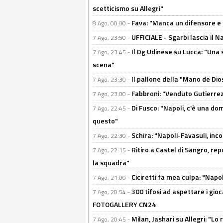
scetticismo su Allegri"
Fava: "Manca un difensore e u
8 Ago, 00:00 -
UFFICIALE - Sgarbi lascia il 
7 Ago, 23:50 -
Il Dg Udinese su Lucca: "Una 
7 Ago, 23:45 -
scena"
Il pallone della "Mano de Dio
7 Ago, 23:30 -
Fabbroni: "Venduto Gutierrez
7 Ago, 23:00 -
Di Fusco: "Napoli, c'è una d
7 Ago, 22:45 -
questo"
Schira: "Napoli-Favasuli, in
7 Ago, 22:30 -
Ritiro a Castel di Sangro, re
7 Ago, 22:15 -
la squadra"
Ciciretti fa mea culpa: "Napo
7 Ago, 21:00 -
300 tifosi ad aspettare i gioc
7 Ago, 20:54 -
FOTOGALLERY CN24
Milan, Jashari su Allegri: "L
7 Ago, 20:45 -