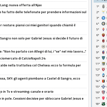
 Lang: nuova offerta all'Ajax
1º
e ha fatto delle telefonate per prendere informazioni sul
2º
3º
4º
 restare: piansi coi miei genitori quando chiamò il
5º
6º
 Sangro non solo per Gabriel Jesus: si decide il futuro di
7º
8º
 "Non ho parlato con Allegri di lui, i "se" nel mio lavoro..."
9º
ciomercato di CalcioNapoli 24:
10º
11º
calde nella trattativa col Chelsea: ecco la formula per
12º
13º
ssa, SKY: gli agenti piombano a Castel di Sangro, ecco
14º
15º
o in Tv e streaming: canale e orario
16º
e in pole. Cessioni decisive per sbloccare Gabriel Jesus e
17º
18º