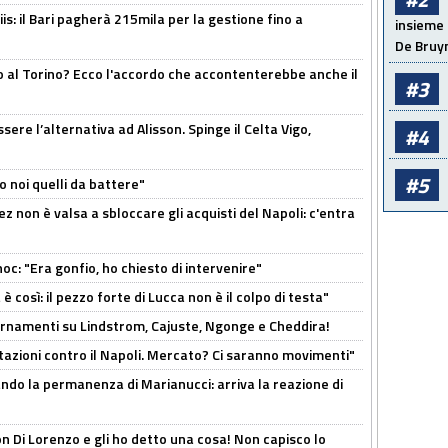
: il Bari pagherà 215mila per la gestione fino a
insieme 
De Bruy
o al Torino? Ecco l'accordo che accontenterebbe anche il
#3
re l’alternativa ad Alisson. Spinge il Celta Vigo,
#4
#5
o noi quelli da battere"
z non è valsa a sbloccare gli acquisti del Napoli: c'entra
c: "Era gonfio, ho chiesto di intervenire"
così: il pezzo forte di Lucca non è il colpo di testa"
iornamenti su Lindstrom, Cajuste, Ngonge e Cheddira!
Rotazioni contro il Napoli. Mercato? Ci saranno movimenti"
cando la permanenza di Marianucci: arriva la reazione di
n Di Lorenzo e gli ho detto una cosa! Non capisco lo