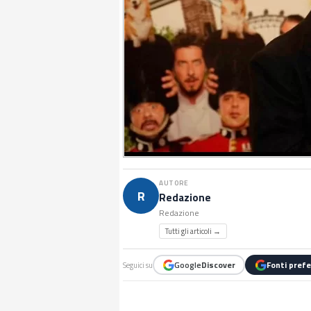
AUTORE
R
Redazione
Redazione
Tutti gli articoli →
Google
Discover
Fonti prefe
Seguici su