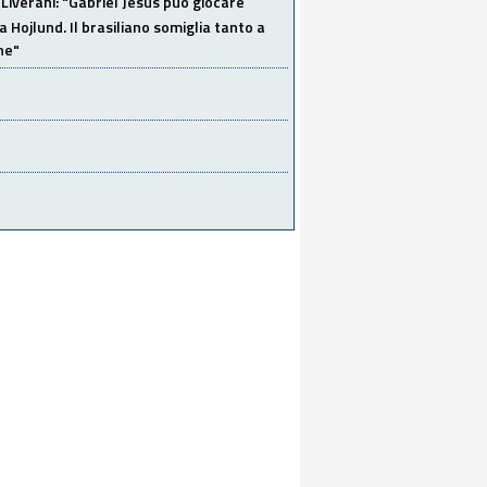
Liverani: "Gabriel Jesus può giocare
a Hojlund. Il brasiliano somiglia tanto a
ne"