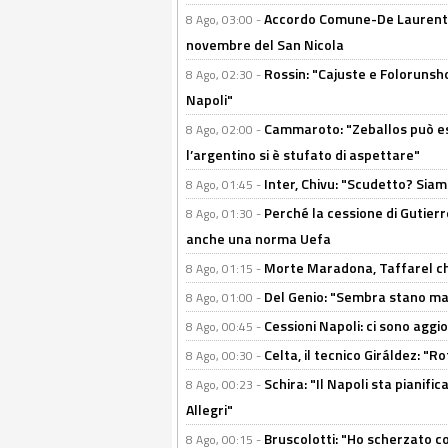
Accordo Comune-De Laurentiis
8 Ago, 03:00 -
novembre del San Nicola
Rossin: "Cajuste e Folorunsh
8 Ago, 02:30 -
Napoli"
Cammaroto: "Zeballos può esse
8 Ago, 02:00 -
l’argentino si è stufato di aspettare"
Inter, Chivu: "Scudetto? Siam
8 Ago, 01:45 -
Perché la cessione di Gutierre
8 Ago, 01:30 -
anche una norma Uefa
Morte Maradona, Taffarel cho
8 Ago, 01:15 -
Del Genio: "Sembra stano ma è 
8 Ago, 01:00 -
Cessioni Napoli: ci sono agg
8 Ago, 00:45 -
Celta, il tecnico Giráldez: "
8 Ago, 00:30 -
Schira: "Il Napoli sta pianifi
8 Ago, 00:23 -
Allegri"
Bruscolotti: "Ho scherzato co
8 Ago, 00:15 -