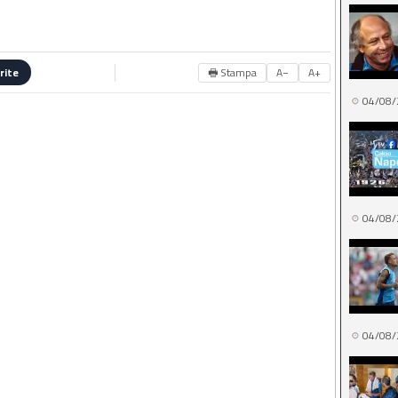
🖶 Stampa
A−
A+
rite
04/08/
04/08/
04/08/