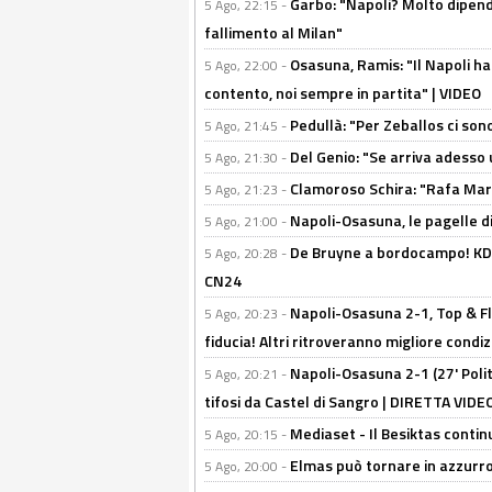
Garbo: "Napoli? Molto dipender
5 Ago, 22:15 -
fallimento al Milan"
Osasuna, Ramis: "Il Napoli ha
5 Ago, 22:00 -
contento, noi sempre in partita" | VIDEO
Pedullà: "Per Zeballos ci son
5 Ago, 21:45 -
Del Genio: "Se arriva adesso 
5 Ago, 21:30 -
Clamoroso Schira: "Rafa Mari
5 Ago, 21:23 -
Napoli-Osasuna, le pagelle di
5 Ago, 21:00 -
De Bruyne a bordocampo! KDB
5 Ago, 20:28 -
CN24
Napoli-Osasuna 2-1, Top & Fl
5 Ago, 20:23 -
fiducia! Altri ritroveranno migliore condi
Napoli-Osasuna 2-1 (27' Polita
5 Ago, 20:21 -
tifosi da Castel di Sangro | DIRETTA VIDE
Mediaset - Il Besiktas contin
5 Ago, 20:15 -
Elmas può tornare in azzurro:
5 Ago, 20:00 -