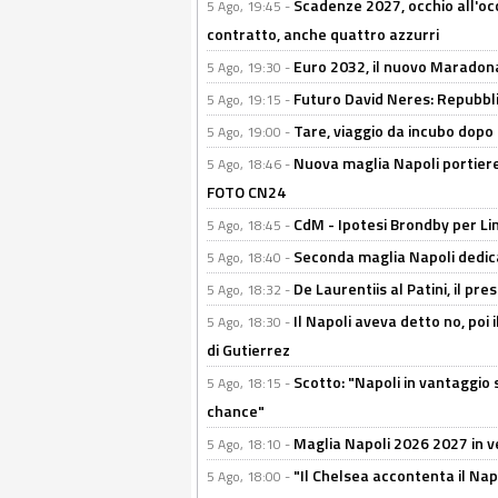
Scadenze 2027, occhio all'occ
5 Ago, 19:45 -
contratto, anche quattro azzurri
Euro 2032, il nuovo Maradon
5 Ago, 19:30 -
Futuro David Neres: Repubbli
5 Ago, 19:15 -
Tare, viaggio da incubo dopo i 
5 Ago, 19:00 -
Nuova maglia Napoli portiere
5 Ago, 18:46 -
FOTO CN24
CdM - Ipotesi Brondby per Li
5 Ago, 18:45 -
Seconda maglia Napoli dedica
5 Ago, 18:40 -
De Laurentiis al Patini, il 
5 Ago, 18:32 -
Il Napoli aveva detto no, poi 
5 Ago, 18:30 -
di Gutierrez
Scotto: "Napoli in vantaggio
5 Ago, 18:15 -
chance"
Maglia Napoli 2026 2027 in ve
5 Ago, 18:10 -
"Il Chelsea accontenta il Napol
5 Ago, 18:00 -