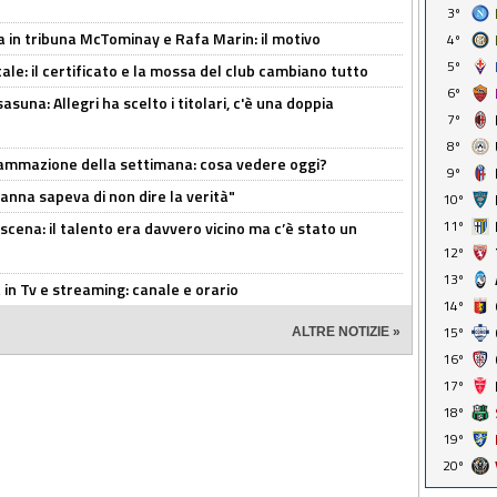
3º
a in tribuna McTominay e Rafa Marin: il motivo
4º
5º
tale: il certificato e la mossa del club cambiano tutto
6º
asuna: Allegri ha scelto i titolari, c'è una doppia
7º
8º
rammazione della settimana: cosa vedere oggi?
9º
Manna sapeva di non dire la verità"
10º
11º
cena: il talento era davvero vicino ma c’è stato un
12º
13º
n Tv e streaming: canale e orario
14º
15º
ALTRE NOTIZIE »
16º
17º
18º
19º
20º