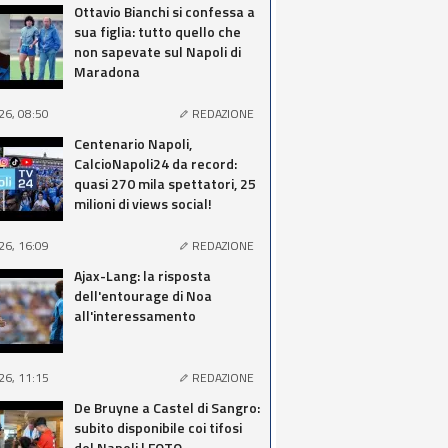
Ottavio Bianchi si confessa a
sua figlia: tutto quello che
non sapevate sul Napoli di
Maradona
26, 08:50
REDAZIONE
Centenario Napoli,
CalcioNapoli24 da record:
quasi 270 mila spettatori, 25
milioni di views social!
26, 16:09
REDAZIONE
Ajax-Lang: la risposta
dell'entourage di Noa
all'interessamento
26, 11:15
REDAZIONE
De Bruyne a Castel di Sangro:
subito disponibile coi tifosi
del Napoli | FOTO