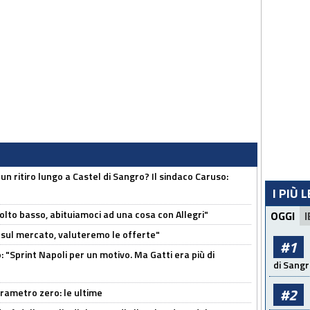
un ritiro lungo a Castel di Sangro? Il sindaco Caruso:
I PIÙ 
olto basso, abituiamoci ad una cosa con Allegri"
OGGI
I
 è sul mercato, valuteremo le offerte"
#1
: "Sprint Napoli per un motivo. Ma Gatti era più di
di Sangr
#2
arametro zero: le ultime