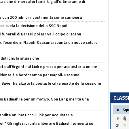
asione di mercato: tanti i big all'ultimo anno di
a con 200 mln di investimenti: come cambierà
ca svela la decisione della SSC Napoli
funerali di Baresi: poi arriva il colpo di scena
, l'esordio in Napoli-Osasuna: spunta un nuovo colore |
ndstrom: la situazione
ta all'Argentina! Link e prezzo per acquistarla online
presidente è a bordocampo per Napoli-Osasuna
il Bayer ha alzato la posta: le cifre esatte della cessione
CLASS
 su Badiashile per un motivo. Noa Lang merita una
#
Sq
ndita online! Ecco il link per acquistarla
1º
i". Gli inglesi pronti a liberare Badiashile: novità su
2º