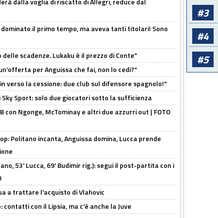
à dalla voglia di riscatto di Allegri, reduce dal
#3
 dominato il primo tempo, ma aveva tanti titolari! Sono
#4
o delle scadenze. Lukaku è il prezzo di Conte"
#5
un'offerta per Anguissa che fai, non lo cedi?"
n verso la cessione: due club sul difensore spagnolo!"
 Sky Sport: solo due giocatori sotto la sufficienza
 con Ngonge, McTominay e altri due azzurri out | FOTO
op: Politano incanta, Anguissa domina, Lucca prende
zione
no, 53' Lucca, 69' Budimir rig.): segui il post-partita con i
O
ua a trattare l'acquisto di Vlahovic
 contatti con il Lipsia, ma c'è anche la Juve