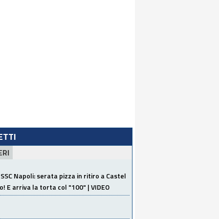
LETTI
ERI
SSC Napoli: serata pizza in ritiro a Castel
o! E arriva la torta col "100" | VIDEO