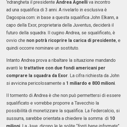
‘ndrangheta il presidente
Andrea Agnelli
va incontro
ad una squalifica di 3 anni. A rivelarlo in esclusiva è
Dagospia.com: in base a questa squalifica John Elkann, a
capo della Exor, proprietaria della Juventus, deciderà il
futuro della squadra. Il cugino Andrea, se squalificato, è
ovvio che
non potrà ricoprire la carica di presidente
, e
quindi occorre nominare un sostituto.
Intanto Andrea prova a ribaltare la situazione mandando
avanti le
trattative con due fondi americani per
comprare la squadra da Exor
. La cifra richiesta da John
si avvicina pericolosamente a
1 miliardo e 800 milioni
.
Il tormento di Andrea è che non può permettersi di essere
squalificato e vorrebbe proporre a Tavecchio la
possibilità di monetizzare la squalifica. La Federcalcio, si
sussurra, sarebbe orientata a chiedere la somma di
10
milioni
. La Juve, dicono le le solite “
fonti bene informate
”,