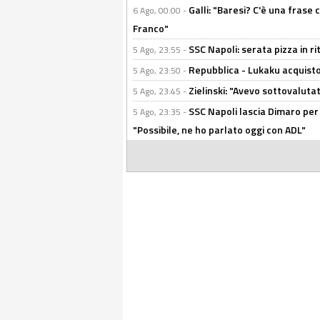
Galli: "Baresi? C'è una frase
6 Ago, 00:00 -
Franco"
SSC Napoli: serata pizza in ri
5 Ago, 23:55 -
Repubblica - Lukaku acquisto
5 Ago, 23:50 -
Zielinski: "Avevo sottovaluta
5 Ago, 23:45 -
SSC Napoli lascia Dimaro per 
5 Ago, 23:35 -
"Possibile, ne ho parlato oggi con ADL"