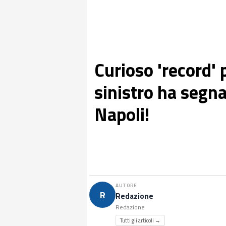
Curioso 'record' 
sinistro ha segna
Napoli!
AUTORE
R
Redazione
Redazione
Tutti gli articoli →