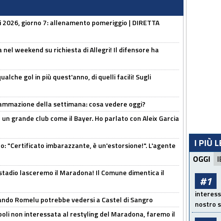
li 2026, giorno 7: allenamento pomeriggio | DIRETTA
 nel weekend su richiesta di Allegri! Il difensore ha
alche gol in più quest'anno, di quelli facili! Sugli
rammazione della settimana: cosa vedere oggi?
in un grande club come il Bayer. Ho parlato con Aleix Garcia
I PIÙ 
ito: "Certificato imbarazzante, è un'estorsione!". L'agente
OGGI
I
 stadio lasceremo il Maradona! Il Comune dimentica il
#1
interess
ando Romelu potrebbe vedersi a Castel di Sangro
nostro s
oli non interessata al restyling del Maradona, faremo il