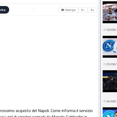
🖶 Stampa
A−
A+
rite
06/08/
05/08/
04/08/
prossimo acquisto del Napoli. Come informa il servizio
i i gol di sinistro segnati da Manolo Gabbiadini in