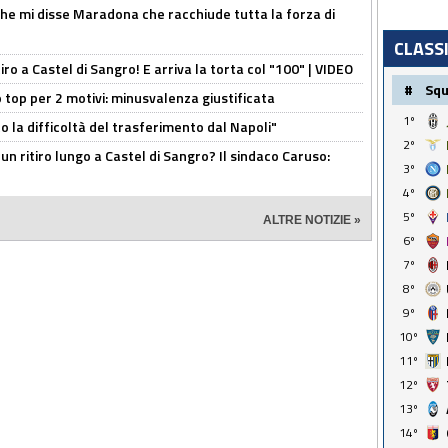
 che mi disse Maradona che racchiude tutta la forza di
CLASS
tiro a Castel di Sangro! E arriva la torta col "100" | VIDEO
#
Sq
 top per 2 motivi: minusvalenza giustificata
1º
to la difficoltà del trasferimento dal Napoli"
2º
un ritiro lungo a Castel di Sangro? Il sindaco Caruso:
3º
4º
5º
ALTRE NOTIZIE »
6º
7º
8º
9º
10º
11º
12º
13º
14º