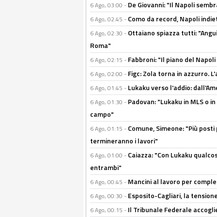
De Giovanni: "Il Napoli sembr
6 Ago, 03:00 -
Como da record, Napoli indiet
6 Ago, 02:45 -
Ottaiano spiazza tutti: "Ang
6 Ago, 02:30 -
Roma"
Fabbroni: "Il piano del Napoli
6 Ago, 02:15 -
Figc: Zola torna in azzurro. L
6 Ago, 02:00 -
Lukaku verso l'addio: dall'Am
6 Ago, 01:45 -
Padovan: "Lukaku in MLS o in
6 Ago, 01:30 -
campo"
Comune, Simeone: "Più posti
6 Ago, 01:15 -
termineranno i lavori"
Caiazza: "Con Lukaku qualcos
6 Ago, 01:00 -
entrambi"
Mancini al lavoro per completa
6 Ago, 00:45 -
Esposito-Cagliari, la tensione
6 Ago, 00:30 -
Il Tribunale Federale accoglie 
6 Ago, 00:15 -