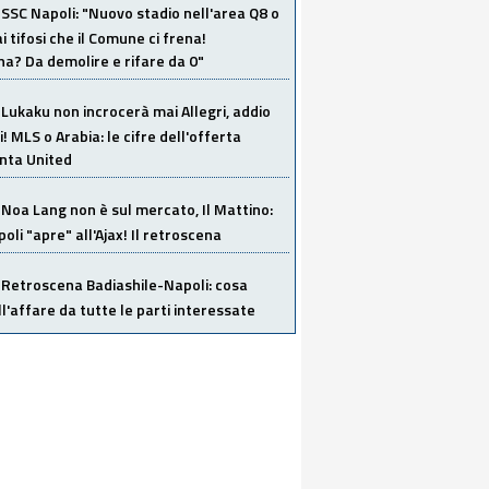
SSC Napoli: "Nuovo stadio nell'area Q8 o
i tifosi che il Comune ci frena!
a? Da demolire e rifare da 0"
Lukaku non incrocerà mai Allegri, addio
i! MLS o Arabia: le cifre dell'offerta
anta United
Noa Lang non è sul mercato, Il Mattino:
poli "apre" all'Ajax! Il retroscena
Retroscena Badiashile-Napoli: cosa
ull'affare da tutte le parti interessate