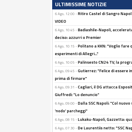
ULTIMISSIME NOTIZIE
Ritiro Castel di Sangro Napo
6 Ago, 12:00 -
VIDEO
Badiashile-Napoli, accelerata
6 Ago, 10:45 -
deciso: azzurri o Premier
Politano a KKN: "Voglio fare qu
6 Ago, 10:15 -
esperimenti di Allegri..."
Palinsesto CN24 TV, la prog
6 Ago, 10:05 -
Gutierrez: "Felice di essere 
6 Ago, 09:45 -
prima di firmare"
Cagliari, il DG attacca Espos
6 Ago, 09:31 -
Giuffredi: "Lo denuncio"
Dalla SSC Napoli: "Col nuovo
6 Ago, 09:00 -
'nodo' parcheggi"
Lukaku-Napoli, Gazzetta: qu
6 Ago, 08:15 -
De Laurentiis netto: "SSC Nap
6 Ago, 07:30 -