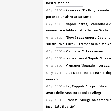
nostro stadio"
Pavarese: "De Bruyne vuole d
6 Ago, 07:00 -
porte ad un altro attaccante"
Napoli Basket, il calendario
6 Ago, 06:45 -
novembre e febbraio il derby con Scafati!
"Dovrà raggiungere Castel di
6 Ago, 06:30 -
sul futuro di Lukaku: tramonta la pista A
Mandato: "Atteggiamento posi
6 Ago, 06:00 -
Iezzo avvisa il Napoli: "Lukaku
6 Ago, 05:30 -
Mignano: “Segnale incoraggi
6 Ago, 05:00 -
Club Napoli Isola d'Ischia, 
6 Ago, 04:30 -
onorario
Rai, Coppola: "La priorità su
6 Ago, 04:00 -
avuto delle rassicurazioni da Allegri"
Crosetti: "Allegri ha sempre o
6 Ago, 03:30 -
inventato il calcio"