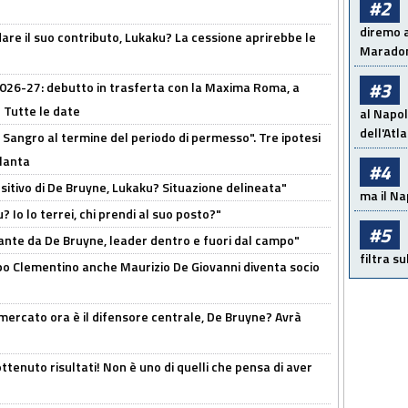
#2
diremo a
are il suo contributo, Lukaku? La cessione aprirebbe le
Maradon
#3
 2026-27: debutto in trasferta con la Maxima Roma, a
 Tutte le date
al Napol
dell'Atl
 Sangro al termine del periodo di permesso". Tre ipotesi
tlanta
#4
tivo di De Bruyne, Lukaku? Situazione delineata"
ma il Na
? Io lo terrei, chi prendi al suo posto?"
#5
ante da De Bruyne, leader dentro e fuori dal campo"
filtra s
dopo Clementino anche Maurizio De Giovanni diventa socio
l mercato ora è il difensore centrale, De Bruyne? Avrà
ttenuto risultati! Non è uno di quelli che pensa di aver