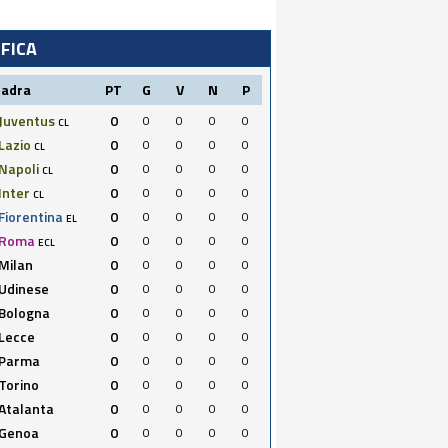
IFICA
uadra
PT
G
V
N
P
Juventus
0
0
0
0
0
CL
Lazio
0
0
0
0
0
CL
Napoli
0
0
0
0
0
CL
Inter
0
0
0
0
0
CL
Fiorentina
0
0
0
0
0
EL
Roma
0
0
0
0
0
ECL
Milan
0
0
0
0
0
Udinese
0
0
0
0
0
Bologna
0
0
0
0
0
Lecce
0
0
0
0
0
Parma
0
0
0
0
0
Torino
0
0
0
0
0
Atalanta
0
0
0
0
0
Genoa
0
0
0
0
0