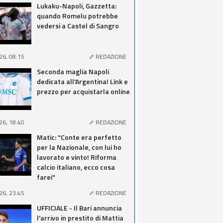
Lukaku-Napoli, Gazzetta:
quando Romelu potrebbe
vedersi a Castel di Sangro
26, 08:15
REDAZIONE
Seconda maglia Napoli
dedicata all'Argentina! Link e
prezzo per acquistarla online
26, 18:40
REDAZIONE
Matic: "Conte era perfetto
per la Nazionale, con lui ho
lavorato e vinto! Riforma
calcio italiano, ecco cosa
farei"
26, 23:45
REDAZIONE
UFFICIALE - Il Bari annuncia
l'arrivo in prestito di Mattia