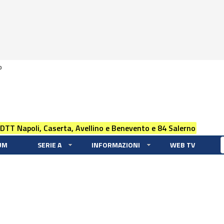
0
 DTT Napoli, Caserta, Avellino e Benevento e 84 Salerno
UM
SERIE A
INFORMAZIONI
WEB TV