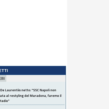
LETTI
ERI
De Laurentiis netto: "SSC Napoli non
ata al restyling del Maradona, faremo il
tadio"