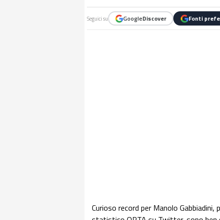
Google
Discover
Fonti prefe
Seguici su
Curioso record per Manolo Gabbiadini, 
statistico OPTA su Twitter, sono ben se