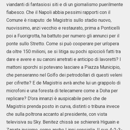
viandanti di fantasiosi siti e di un giornalismo puerilmente
fiabesco. Che il Napoli abbia pessimi rapporti con il
Comune è risaputo: de Magistris sullo stadio nuovo,
nuovissimo, anzi vecchio e restaurato, prima a Ponticelli
poi a Fuorigrotta, ha battuto per numero gli annunci per il
ponte sullo Stretto. Come si può cooperare per un’opera
da oltre 150 milioni, se si litiga su pochi spiccioli fatti tra
dare e avere e su canoni arretrati e anticipo di lavoretti? I
mattoni sporchi si potevano lasciare a Piazza Municipio,
che penseranno nel Golfo dei petrodollari di questi veleni
per cifrette? E de Magistris avrà anche lui un grappolo di
microfoni e una foresta di telecamere come a Doha per
replicare? D’ora innanzi è auspicabile però che de
Magistris prenda posto in curva, distinti o tribuna invece
che sulla poltrona accanto al presidente, con vista
televisiva su Sky. Benitez chissà se schiererà Higuain e
Zapata insieme, come anche Lippi consiglia. Il suo 4-2-3-