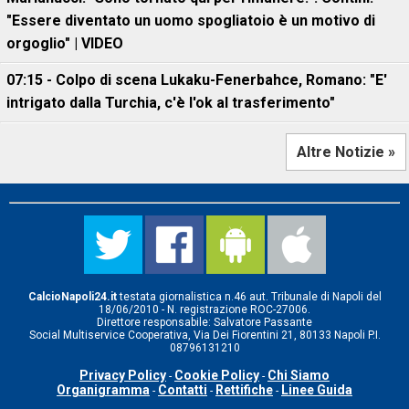
"Essere diventato un uomo spogliatoio è un motivo di
orgoglio" | VIDEO
07:15 - Colpo di scena Lukaku-Fenerbahce, Romano: "E'
intrigato dalla Turchia, c'è l'ok al trasferimento"
Altre Notizie »
CalcioNapoli24.it
testata giornalistica n.46 aut. Tribunale di Napoli del
18/06/2010 - N. registrazione ROC-27006.
Direttore responsabile: Salvatore Passante
Social Multiservice Cooperativa, Via Dei Fiorentini 21, 80133 Napoli P.I.
08796131210
Privacy Policy
Cookie Policy
Chi Siamo
-
-
Organigramma
Contatti
Rettifiche
Linee Guida
-
-
-