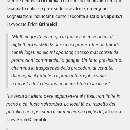
Mentre centinaia di migliaia di tifosi hanno invano tentato
l’acquisto online o presso le ricevitorie, emergono
segnalazioni inquietanti come racconta a
CalcioNapoli24
l’avvocato Erich
Grimaldi
:
“Molti soggetti erano già in possesso di voucher di
biglietti acquistati da oltre dieci giorni, ottenuti tramite
canali legati ad alcuni sponsor, spesso mascherati da
promozioni commerciali o gadget. Un fatto gravissimo,
che mina la trasparenza della procedura di vendita,
danneggia il pubblico e pone interrogativi sulla
regolarità della distribuzione dei titoli di accesso”
“La festa scudetto deve appartenere ai tifosi, non finire in
mano a chi lucra nell’ombra. La legalità e il rispetto del
pubblico non possono esaurirsi come i biglietti”
, afferma
l’avv. Erich
Grimaldi
: