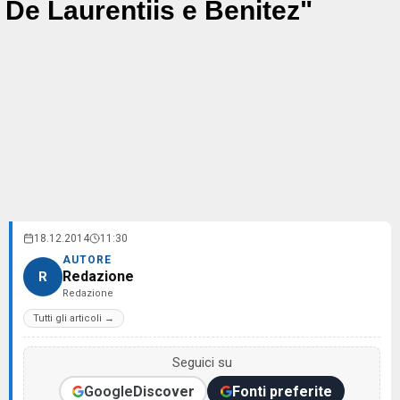
De Laurentiis e Benitez"
18.12.2014
11:30
AUTORE
Redazione
R
Redazione
Tutti gli articoli →
Seguici su
Google
Discover
Fonti preferite