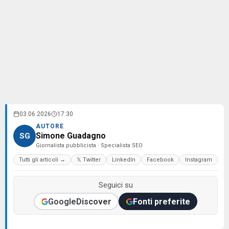
03.06.2026
17:30
AUTORE
Simone Guadagno
SG
Giornalista pubblicista · Specialista SEO
Tutti gli articoli →
𝕏 Twitter
LinkedIn
Facebook
Instagram
Seguici su
Google
Discover
Fonti preferite