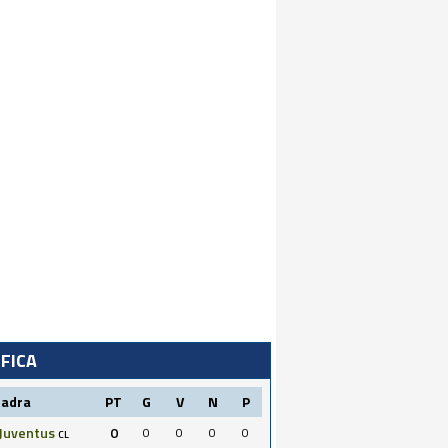
IFICA
uadra
PT
G
V
N
P
Juventus
0
0
0
0
0
CL