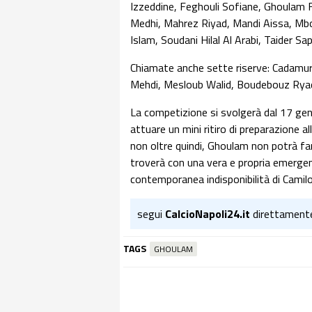
Izzeddine, Feghouli Sofiane, Ghoulam F
Medhi, Mahrez Riyad, Mandi Aissa, Mbol
Islam, Soudani Hilal Al Arabi, Taide
Chiamate anche sette riserve: Cadamu
Mehdi, Mesloub Walid, Boudebouz Rya
La competizione si svolgerà dal 17 gen
attuare un mini ritiro di preparazione a
non oltre quindi, Ghoulam non potrà far
troverà con una vera e propria emergenz
contemporanea indisponibilità di Camil
segui
CalcioNapoli24.it
direttament
TAGS
GHOULAM