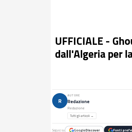
UFFICIALE - Gho
dall'Algeria per l
AUTORE
R
Redazione
Redazione
Tutti gli articoli →
Google
Discover
Fonti prefe
Seguici su