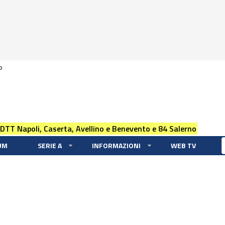
0
 DTT Napoli, Caserta, Avellino e Benevento e 84 Salerno
UM
SERIE A
INFORMAZIONI
WEB TV