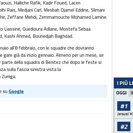
aouzi, Halliche Rafik, Kadir Foued, Lacen
hi Rais, Medjani Carl, Mesbah Djamel Eddine, Slimani
r Saphir, Zeffane Mehdi, Zemmamouche Mohamed Lamine.
ro Liassine, Guedioura Adlane, Mostefa Sebaa
d, Kashi Ahmed, Bounedjah Baghdad.
naio all'8 febbraio, con le squadre che dovranno
lle gare già da inizio gennaio. Almeno per un mese, se
 parte della squadra di Benitez che dopo le feste si
a sulla fascia sinistra vista la
o Zuniga.
I PIÙ 
e su
Google
OGGI
I
#1
Jesus! H
#2