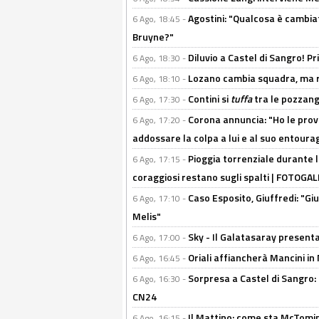
Agostini: "Qualcosa è cambiat
6 Ago, 18:45 -
Bruyne?"
Diluvio a Castel di Sangro! P
6 Ago, 18:30 -
Lozano cambia squadra, ma re
6 Ago, 18:10 -
Contini si
tuffa
tra le pozzang
6 Ago, 17:30 -
Corona annuncia: "Ho le prove
6 Ago, 17:20 -
addossare la colpa a lui e al suo entoura
Pioggia torrenziale durante l
6 Ago, 17:15 -
coraggiosi restano sugli spalti | FOTOG
Caso Esposito, Giuffredi: "Giu
6 Ago, 17:10 -
Melis"
Sky - Il Galatasaray presenta
6 Ago, 17:00 -
Oriali affiancherà Mancini in 
6 Ago, 16:45 -
Sorpresa a Castel di Sangro:
6 Ago, 16:30 -
CN24
Il Mattino: come sta McTomi
6 Ago, 16:15 -