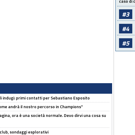
caso di
#3
#4
#5
li indugi: primi contatti per Sebastiano Esposito
ome andrà il nostro percorso in Champions"
pagina, ora è una società normale. Devo dirvi una cosa su
club, sondaggi esplorativi