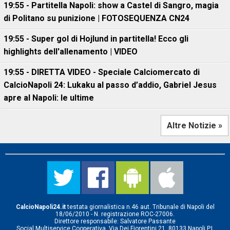
19:55 - Partitella Napoli: show a Castel di Sangro, magia
di Politano su punizione | FOTOSEQUENZA CN24
19:55 - Super gol di Hojlund in partitella! Ecco gli
highlights dell'allenamento | VIDEO
19:55 - DIRETTA VIDEO - Speciale Calciomercato di
CalcioNapoli 24: Lukaku al passo d’addio, Gabriel Jesus
apre al Napoli: le ultime
Altre Notizie »
CalcioNapoli24.it
testata giornalistica n.46 aut. Tribunale di Napoli del
18/06/2010 - N. registrazione ROC-27006.
Direttore responsabile: Salvatore Passante
Social Multiservice Cooperativa, Via Dei Fiorentini 21, 80133 Napoli P.I.