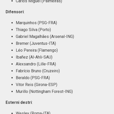
Carlos Miguel (Palmeiras)
Difensori
:
Marquinhos (PSG-FRA)
Thiago Silva (Porto)
Gabriel Magalhães (Arsenal-ING)
Bremer (Juventus-ITA)
Léo Pereira (Flamengo)
Ibañez (Al-Ahli-SAU)
Alexsandro (Lille-FRA)
Fabrício Bruno (Cruzeiro)
Beraldo (PSG-FRA)
Vitor Reis (Girona-ESP)
Murillo (Nottingham Forest-ING)
Esterni
destri
:
Wesley (Roma-ITA)