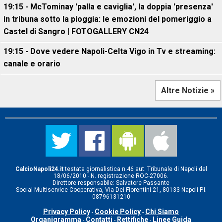
19:15 - McTominay 'palla e caviglia', la doppia 'presenza'
in tribuna sotto la pioggia: le emozioni del pomeriggio a
Castel di Sangro | FOTOGALLERY CN24
19:15 - Dove vedere Napoli-Celta Vigo in Tv e streaming:
canale e orario
Altre Notizie »
CalcioNapoli24.it
testata giornalistica n.46 aut. Tribunale di Napoli del
18/06/2010 - N. registrazione ROC-27006.
Direttore responsabile: Salvatore Passante
Social Multiservice Cooperativa, Via Dei Fiorentini 21, 80133 Napoli P.I.
08796131210
Privacy Policy
Cookie Policy
Chi Siamo
-
-
Organigramma
Contatti
Rettifiche
Linee Guida
-
-
-