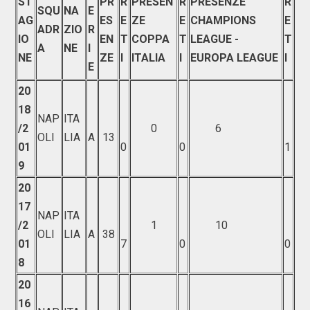
ST
PR
R
PRESEN
R
PRESENZE
R
SQU
NA
E
AG
ES
E
ZE
E
CHAMPIONS
E
ADR
ZIO
R
IO
EN
T
COPPA
T
LEAGUE -
T
A
NE
I
NE
ZE
I
ITALIA
I
EUROPA LEAGUE
I
E
20
18
NAP
ITA
/2
0
6
OLI
LIA
A
13
01
0
0
1
9
20
17
NAP
ITA
/2
1
10
OLI
LIA
A
38
01
7
0
0
8
20
16