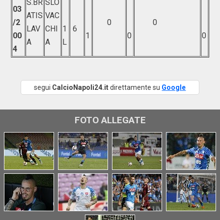
S.BR
SLO
03
ATIS
VAC
/2
0
0
LAV
CHI
1
6
00
1
0
0
A
A
L
4
segui
CalcioNapoli24.it
direttamente su
Google
FOTO ALLEGATE