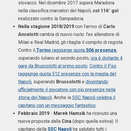
slovacco. Nel dicembre 2017 supera Maradona
nella classifica marcatori del Napoli,
col 116° gol
r
ealizzato contro la Sampadoria.
Nella stagione 2018/2019
con l'arrivo di
Carlo
Ancelotti
cambia di nuovo ruolo: l'ex allenatore di
Milan e Real Madrid, gli ritaglia il compito di regista.
Contro il
Torino
raggiunge quota
506 presenze
,
superando Iuliano al secndo posto,
ora è distante 4
gare da Bruscolotti al primo posto
.
Contro il Psg
raggiunge quota 512 presenze con la maglia del
Napoli
, superando
Bruscolotti
e
diventando
ufficialmente il giocatore con più presenze nella
storia del Napoli
. Anche la
SSC Napoli celebra il
capitano con un messaggio fantastico
.
Febbraio 2019
-
Marek Hamsik
ha ricevuto una
nuova proposta dalla
Cina
(dopo quella estiva). Il
capitano della
SSC Napoli
ha salutato tutti i