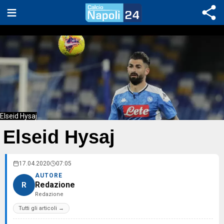
Elseid Hysaj
Elseid Hysaj
17.04.2020
07:05
AUTORE
Redazione
R
Redazione
Tutti gli articoli →