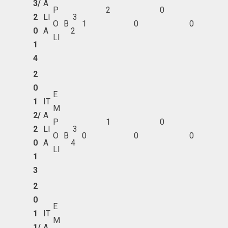
3/
A
P
2
0
2
LI
3
O
B
1
0
0
0
A
2
LI
1
4
2
0
E
1
IT
M
2/
A
P
1
0
2
LI
3
O
B
0
0
0
0
A
4
LI
1
3
2
0
E
1
IT
M
1/
A