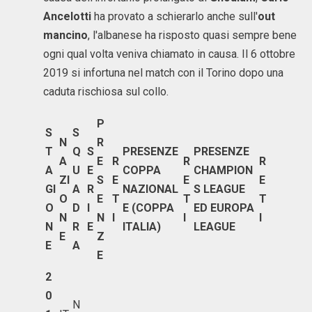
Ancelotti
ha provato a schierarlo anche sull'
out
mancino
, l'albanese ha risposto quasi sempre bene
ogni qual volta veniva chiamato in causa. Il 6 ottobre
2019 si infortuna nel match con il Torino dopo una
caduta rischiosa sul collo.
P
S
S
N
R
T
Q
S
PRESENZE
PRESENZE
A
E
R
R
R
A
U
E
COPPA
CHAMPION
ZI
S
E
E
E
GI
A
R
NAZIONAL
S LEAGUE
O
E
T
T
T
O
D
I
E (COPPA
ED EUROPA
N
N
I
I
I
N
R
E
ITALIA)
LEAGUE
E
Z
E
A
E
2
0
N