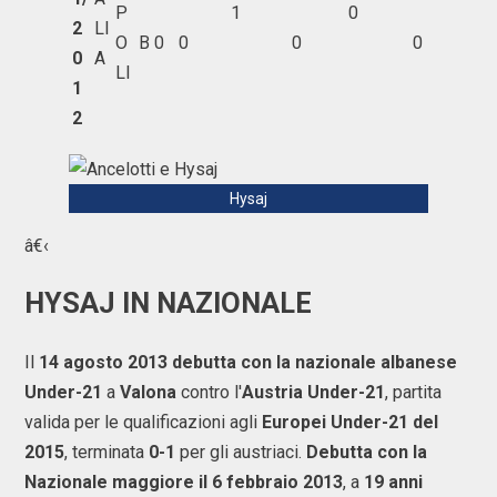
P
1
0
2
LI
O
B
0
0
0
0
0
A
LI
1
2
Hysaj
â€‹
HYSAJ IN NAZIONALE
Il
14 agosto 2013 debutta con la nazionale albanese
Under-21
a
Valona
contro l'
Austria Under-21
, partita
valida per le qualificazioni agli
Europei Under-21 del
2015
, terminata
0-1
per gli austriaci.
Debutta con la
Nazionale maggiore il 6 febbraio 2013
, a
19 anni