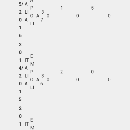
A
5/
A
P
1
5
2
LI
3
O
A
0
0
0
0
A
7
LI
1
6
2
0
E
1
IT
M
4/
A
P
2
0
2
LI
3
O
A
0
0
0
0
A
6
LI
1
5
2
0
E
1
IT
M