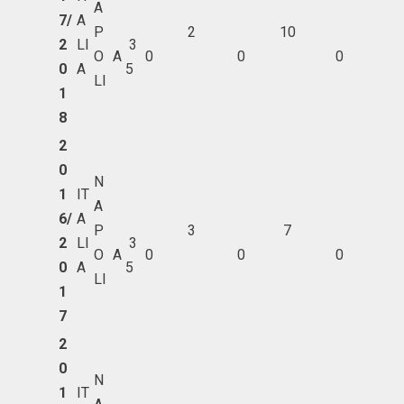
A
7/
A
P
2
10
2
LI
3
O
A
0
0
0
0
A
5
LI
1
8
2
0
N
1
IT
A
6/
A
P
3
7
2
LI
3
O
A
0
0
0
0
A
5
LI
1
7
2
0
N
1
IT