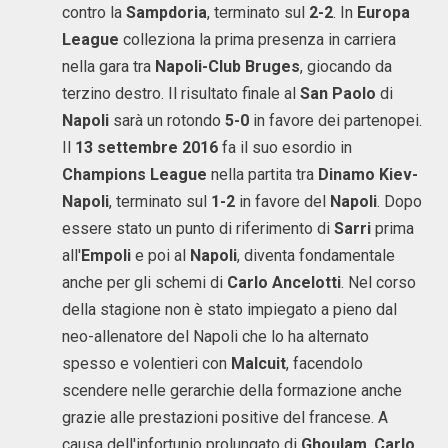
contro la
Sampdoria
, terminato sul
2-2
. In
Europa
League
colleziona la prima presenza in carriera
nella gara tra
Napoli-Club Bruges
, giocando da
terzino destro. Il risultato finale al
San Paolo
di
Napoli
sarà un rotondo
5-0
in favore dei partenopei.
Il
13 settembre 2016
fa il suo esordio in
Champions League
nella partita tra
Dinamo Kiev-
Napoli
, terminato sul
1-2
in favore del
Napoli
. Dopo
essere stato un punto di riferimento di
Sarri
prima
all'
Empoli
e poi al
Napoli
, diventa fondamentale
anche per gli schemi di
Carlo Ancelotti
. Nel corso
della stagione non è stato impiegato a pieno dal
neo-allenatore del Napoli che lo ha alternato
spesso e volentieri con
Malcuit
, facendolo
scendere nelle gerarchie della formazione anche
grazie alle prestazioni positive del francese. A
causa dell'infortunio prolungato di
Ghoulam
,
Carlo