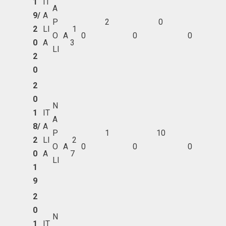
1
IT
A
9/
A
P
2
0
2
LI
1
O
A
0
0
0
0
A
3
LI
2
0
2
0
N
1
IT
A
8/
A
P
1
10
2
LI
2
O
A
0
0
0
0
A
7
LI
1
9
2
0
N
1
IT