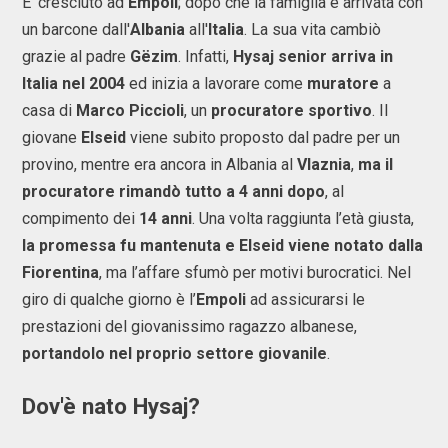
E' cresciuto ad
Empoli
; dopo che la famiglia è arrivata con
un barcone dall'
Albania
all'
Italia
. La sua vita cambiò
grazie al padre
Gëzim
. Infatti,
Hysaj senior arriva in
Italia nel 2004
ed inizia a lavorare come
muratore
a
casa di
Marco Piccioli
, un
procuratore sportivo
. Il
giovane
Elseid
viene subito proposto dal padre per un
provino, mentre era ancora in Albania al
Vlaznia
,
ma il
procuratore rimandò tutto a 4 anni dopo
, al
compimento dei
14 anni
. Una volta raggiunta l’età giusta,
la promessa fu mantenuta e Elseid viene notato dalla
Fiorentina
, ma l’affare sfumò per motivi burocratici. Nel
giro di qualche giorno è l’
Empoli
ad assicurarsi le
prestazioni del giovanissimo ragazzo albanese,
portandolo nel proprio settore giovanile
.
Dov'è nato Hysaj?