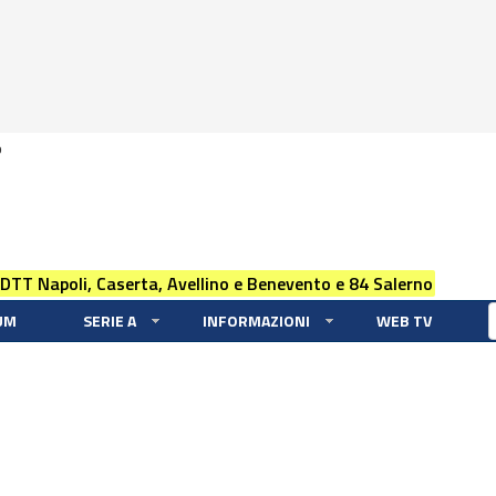
0
 DTT Napoli, Caserta, Avellino e Benevento e 84 Salerno
UM
SERIE A
INFORMAZIONI
WEB TV