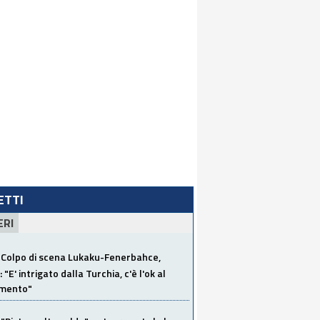
LETTI
ERI
Colpo di scena Lukaku-Fenerbahce,
"E' intrigato dalla Turchia, c'è l'ok al
imento"