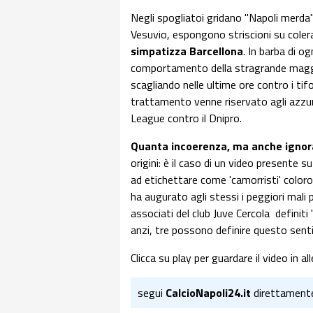
Negli spogliatoi gridano "Napoli merda"
Vesuvio, espongono striscioni su colera
simpatizza Barcellona
. In barba di o
comportamento della stragrande maggior
scagliando nelle ultime ore contro i ti
trattamento venne riservato agli azzurr
League contro il Dnipro.
Quanta incoerenza, ma anche igno
origini: è il caso di un video presente
ad etichettare come 'camorristi' color
ha augurato agli stessi i peggiori mali po
associati del club Juve Cercola definiti '
anzi, tre possono definire questo sent
Clicca su play per guardare il video in al
segui
CalcioNapoli24.it
direttament