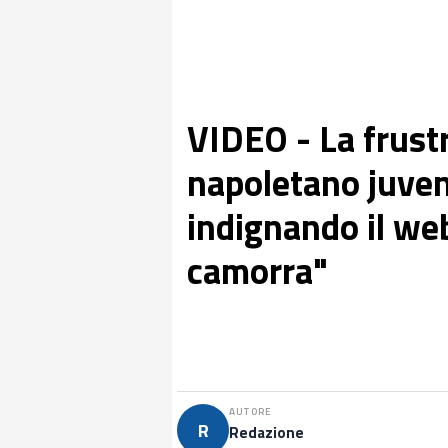
VIDEO - La frustr
napoletano juvent
indignando il web:
camorra"
AUTORE
R
Redazione