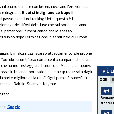
, intonano sempre cori beceri, invocano l'eruzione del
 e disgrazie.
E poi si indignano se Napoli
gni passo avanti nel ranking Uefa, questo è il
anza dei tifosi della Juve che sui social si stanno
fosi partenopei, dimenticando che lo stesso
i subito dopo l'eliminazione in semifinale di Europa
ranza
. E in alcuni casi scarso attaccamento alle proprie
 su YouTube di un tifoso con accento campano che oltre
o che hanno festeggiare il trionfo di Messi e company,
I PIÙ 
ssibili, linkando poi il video su una clip realizzata dagli
la parte migliore della città'. Ogni parola è superflua,
OGGI
I
imento: Rakitic, Suarez e Neymar.
#1
legato.
Romano: 
trasfer
e su
Google
#2