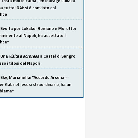
"Pista molto calda", entourage Lukaku
 tutto! RAI: si è convinto col
ahce
Svolta per Lukaku! Romano e Moretto:
mminente al Napoli, ha accettato il
hce"
Una
visita a sorpresa
a Castel di Sangro
so i tifosi del Napoli
Sky, Marianella: "Accordo Arsenal-
er Gabriel Jesus: straordinario, ha un
oblema"