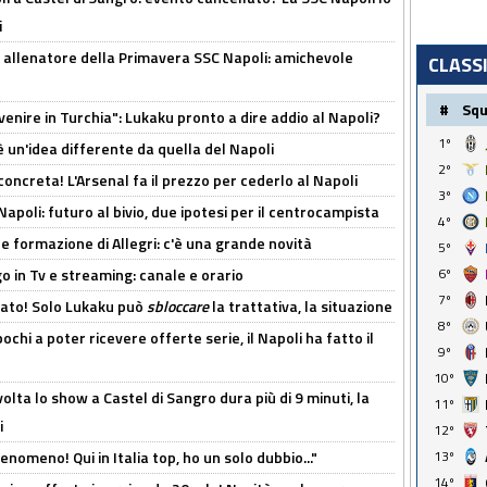
i
 allenatore della Primavera SSC Napoli: amichevole
CLASS
#
Sq
venire in Turchia": Lukaku pronto a dire addio al Napoli?
1º
'è un'idea differente da quella del Napoli
2º
oncreta! L'Arsenal fa il prezzo per cederlo al Napoli
3º
Napoli: futuro al bivio, due ipotesi per il centrocampista
4º
le formazione di Allegri: c'è una grande novità
5º
o in Tv e streaming: canale e orario
6º
7º
cato! Solo Lukaku può
sbloccare
la trattativa, la situazione
8º
ochi a poter ricevere offerte serie, il Napoli ha fatto il
9º
10º
olta lo show a Castel di Sangro dura più di 9 minuti, la
11º
i
12º
enomeno! Qui in Italia top, ho un solo dubbio..."
13º
14º