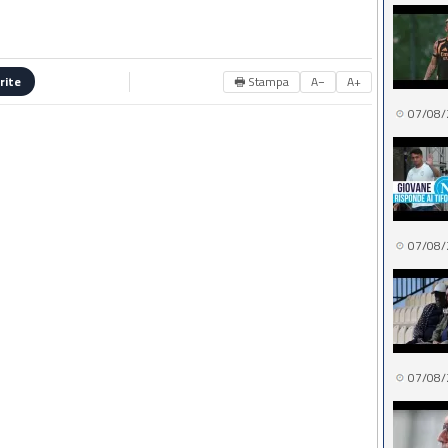
🖶 Stampa
A−
A+
rite
07/08/
07/08/
07/08/