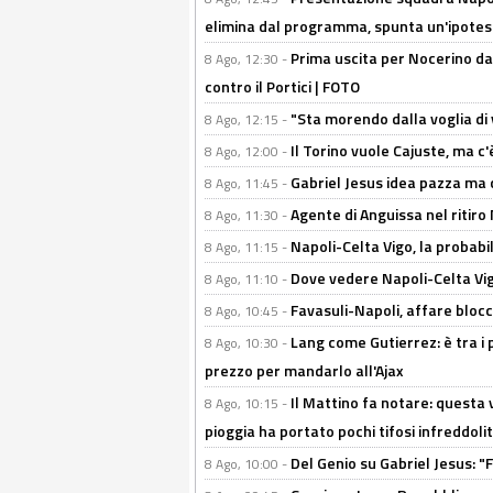
elimina dal programma, spunta un'ipotes
Prima uscita per Nocerino da
8 Ago, 12:30 -
contro il Portici | FOTO
"Sta morendo dalla voglia di 
8 Ago, 12:15 -
Il Torino vuole Cajuste, ma c
8 Ago, 12:00 -
Gabriel Jesus idea pazza ma c
8 Ago, 11:45 -
Agente di Anguissa nel ritiro 
8 Ago, 11:30 -
Napoli-Celta Vigo, la probabi
8 Ago, 11:15 -
Dove vedere Napoli-Celta Vig
8 Ago, 11:10 -
Favasuli-Napoli, affare bloc
8 Ago, 10:45 -
Lang come Gutierrez: è tra i p
8 Ago, 10:30 -
prezzo per mandarlo all'Ajax
Il Mattino fa notare: questa v
8 Ago, 10:15 -
pioggia ha portato pochi tifosi infreddolit
Del Genio su Gabriel Jesus: "F
8 Ago, 10:00 -