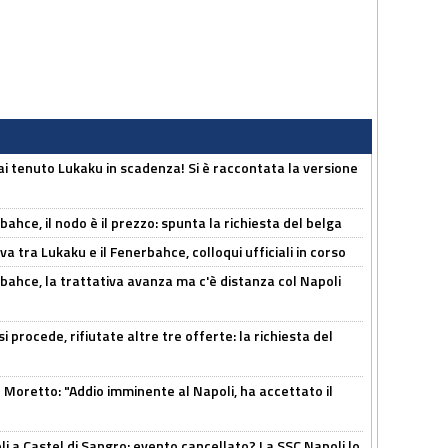
i tenuto Lukaku in scadenza! Si è raccontata la versione
ahce, il nodo è il prezzo: spunta la richiesta del belga
a tra Lukaku e il Fenerbahce, colloqui ufficiali in corso
bahce, la trattativa avanza ma c'è distanza col Napoli
 procede, rifiutate altre tre offerte: la richiesta del
Moretto: "Addio imminente al Napoli, ha accettato il
 a Castel di Sangro: evento cancellato? La SSC Napoli lo