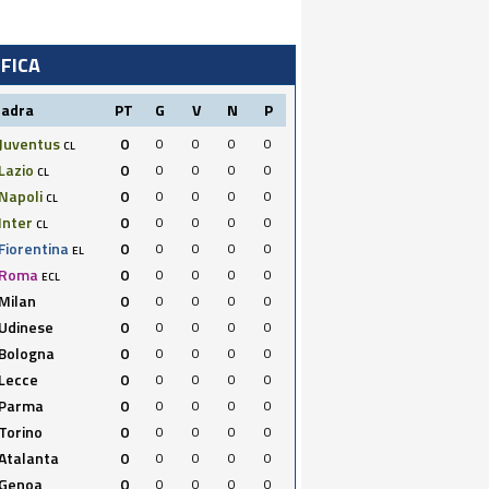
IFICA
uadra
PT
G
V
N
P
Juventus
0
0
0
0
0
CL
Lazio
0
0
0
0
0
CL
Napoli
0
0
0
0
0
CL
Inter
0
0
0
0
0
CL
Fiorentina
0
0
0
0
0
EL
Roma
0
0
0
0
0
ECL
Milan
0
0
0
0
0
Udinese
0
0
0
0
0
Bologna
0
0
0
0
0
Lecce
0
0
0
0
0
Parma
0
0
0
0
0
Torino
0
0
0
0
0
Atalanta
0
0
0
0
0
Genoa
0
0
0
0
0