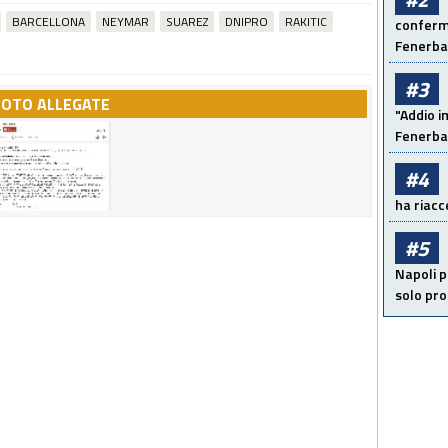
BARCELLONA
NEYMAR
SUAREZ
DNIPRO
RAKITIC
conferma
Fenerb
#3
FOTO ALLEGATE
"Addio i
Fenerba
#4
ha riacce
#5
Napoli p
solo pr