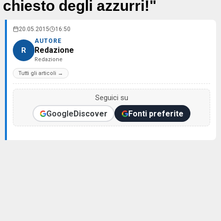
chiesto degli azzurri!"
20.05.2015
16:50
AUTORE
Redazione
R
Redazione
Tutti gli articoli →
Seguici su
Google
Discover
Fonti preferite