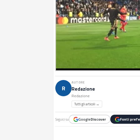
AUTORE
R
Redazione
Redazione
Tutti gli articoli →
Google
Discover
Fonti prefe
Seguici su