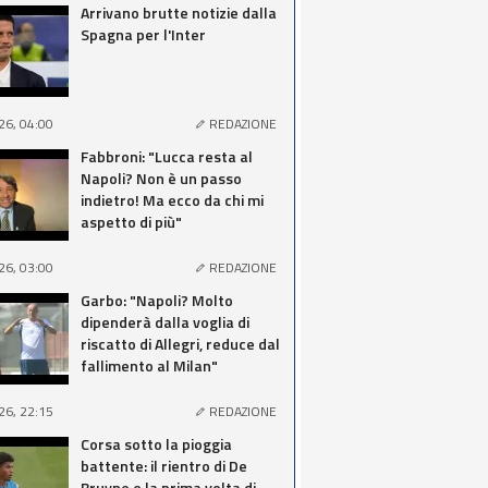
Arrivano brutte notizie dalla
Spagna per l'Inter
26, 04:00
REDAZIONE
Fabbroni: "Lucca resta al
Napoli? Non è un passo
indietro! Ma ecco da chi mi
aspetto di più"
26, 03:00
REDAZIONE
Garbo: "Napoli? Molto
dipenderà dalla voglia di
riscatto di Allegri, reduce dal
fallimento al Milan"
26, 22:15
REDAZIONE
Corsa sotto la pioggia
battente: il rientro di De
Bruyne e la prima volta di