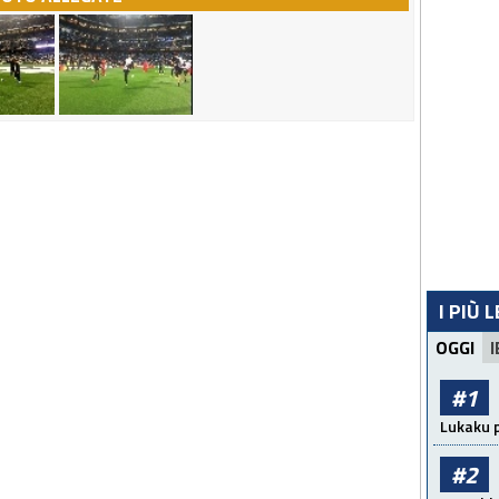
I PIÙ 
OGGI
I
#1
Lukaku p
#2