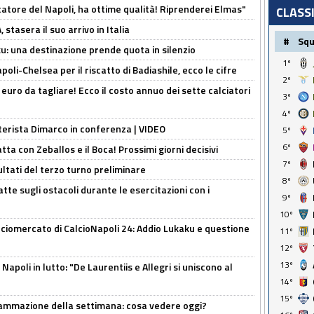
catore del Napoli, ha ottime qualità! Riprenderei Elmas"
CLASS
stasera il suo arrivo in Italia
#
Sq
ku: una destinazione prende quota in silenzio
1º
oli-Chelsea per il riscatto di Badiashile, ecco le cifre
2º
i euro da tagliare! Ecco il costo annuo dei sette calciatori
3º
4º
nterista Dimarco in conferenza | VIDEO
5º
6º
atta con Zeballos e il Boca! Prossimi giorni decisivi
7º
ultati del terzo turno preliminare
8º
tte sugli ostacoli durante le esercitazioni con i
9º
10º
ciomercato di CalcioNapoli 24: Addio Lukaku e questione
11º
12º
13º
apoli in lutto: "De Laurentiis e Allegri si uniscono al
14º
15º
rammazione della settimana: cosa vedere oggi?