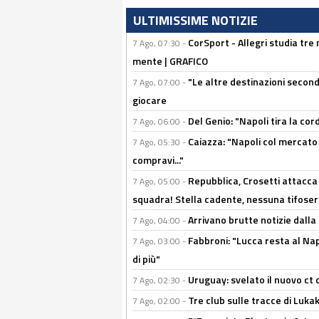
ULTIMISSIME NOTIZIE
CorSport - Allegri studia tre 
7 Ago, 07:30 -
mente | GRAFICO
"Le altre destinazioni second
7 Ago, 07:00 -
giocare
Del Genio: "Napoli tira la co
7 Ago, 06:00 -
Caiazza: "Napoli col mercato
7 Ago, 05:30 -
compravi..."
Repubblica, Crosetti attacca 
7 Ago, 05:00 -
squadra! Stella cadente, nessuna tifoseri
Arrivano brutte notizie dalla
7 Ago, 04:00 -
Fabbroni: "Lucca resta al Na
7 Ago, 03:00 -
di più"
Uruguay: svelato il nuovo ct d
7 Ago, 02:30 -
Tre club sulle tracce di Luka
7 Ago, 02:00 -