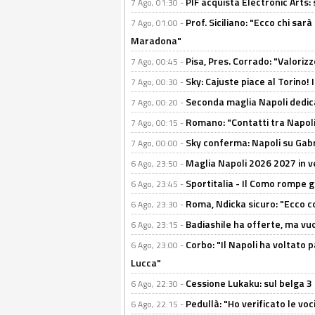
PIF acquista Electronic Arts: 
7 Ago, 01:30 -
Prof. Siciliano: "Ecco chi sarà
7 Ago, 01:00 -
Maradona"
Pisa, Pres. Corrado: "Valoriz
7 Ago, 00:45 -
Sky: Cajuste piace al Torino!
7 Ago, 00:30 -
Seconda maglia Napoli dedica
7 Ago, 00:20 -
Romano: "Contatti tra Napoli 
7 Ago, 00:15 -
Sky conferma: Napoli su Gabr
7 Ago, 00:00 -
Maglia Napoli 2026 2027 in ve
6 Ago, 23:50 -
Sportitalia - Il Como rompe g
6 Ago, 23:45 -
Roma, Ndicka sicuro: "Ecco c
6 Ago, 23:30 -
Badiashile ha offerte, ma vu
6 Ago, 23:15 -
Corbo: "Il Napoli ha voltato 
6 Ago, 23:00 -
Lucca"
Cessione Lukaku: sul belga 3 
6 Ago, 22:30 -
Pedullà: "Ho verificato le vo
6 Ago, 22:15 -