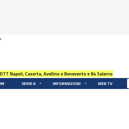
0
 DTT Napoli, Caserta, Avellino e Benevento e 84 Salerno
UM
SERIE A
INFORMAZIONI
WEB TV