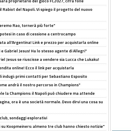
sarà proprietario del gioco FC2027, cifra folle
 il Rabiot del Napoli. Vi spiego il progetto del nuovo
zeremo Rao, tornerà più forte"
 Ipotesi in caso di cessione a centrocampo
ta all'Argentina! Link e prezzo per acquistarla online
e Gabriel Jesus! Ha lo stesso agente di Allegri"
iel Jesus se riuscisse a vendere sia Lucca che Lukaku!
ndita online! Ecco il link per acquistarla
li indugi: primi contatti per Sebastiano Esposito
ome andrà il nostro percorso in Champions"
ole la Champions: il Napoli può chiudere ma attende
pagina, ora è una società normale. Devo dirvi una cosa su
club, sondaggi esplorativi
ci su Koopmeiners: almeno tre club hanno chiesto notizie"