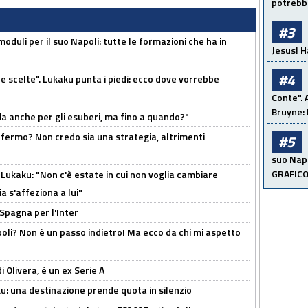
potrebbe
#3
moduli per il suo Napoli: tutte le formazioni che ha in
Jesus! H
#4
e scelte". Lukaku punta i piedi: ecco dove vorrebbe
Conte". 
Bruyne: 
rda anche per gli esuberi, ma fino a quando?"
 fermo? Non credo sia una strategia, altrimenti
#5
suo Napo
GRAFIC
Lukaku: "Non c'è estate in cui non voglia cambiare
a s'affeziona a lui"
 Spagna per l'Inter
poli? Non è un passo indietro! Ma ecco da chi mi aspetto
i Olivera, è un ex Serie A
ku: una destinazione prende quota in silenzio