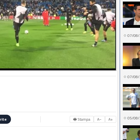
07/08/
07/08/
05/08/
🖶 Stampa
A−
A+
rite