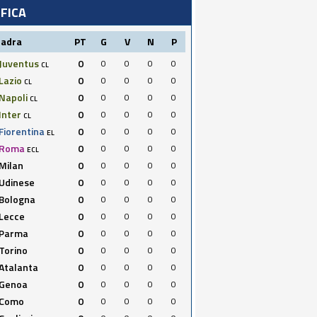
IFICA
uadra
PT
G
V
N
P
Juventus
0
0
0
0
0
CL
Lazio
0
0
0
0
0
CL
Napoli
0
0
0
0
0
CL
Inter
0
0
0
0
0
CL
Fiorentina
0
0
0
0
0
EL
Roma
0
0
0
0
0
ECL
Milan
0
0
0
0
0
Udinese
0
0
0
0
0
Bologna
0
0
0
0
0
Lecce
0
0
0
0
0
Parma
0
0
0
0
0
Torino
0
0
0
0
0
Atalanta
0
0
0
0
0
Genoa
0
0
0
0
0
Como
0
0
0
0
0