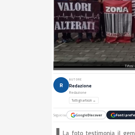
Tifosi
AUTORE
R
Redazione
Redazione
Tutti gli articoli →
Google
Discover
Fonti prefe
Seguici su
La foto testimonia il geme