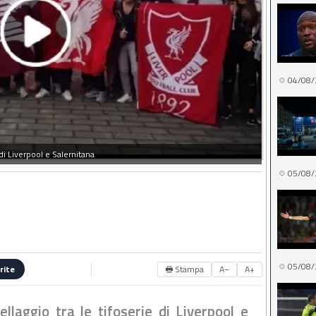
04/08/
 di Liverpool e Salernitana
05/08/
05/08/
🖶 Stampa
A−
A+
rite
llaggio tra le tifoserie di Liverpool e