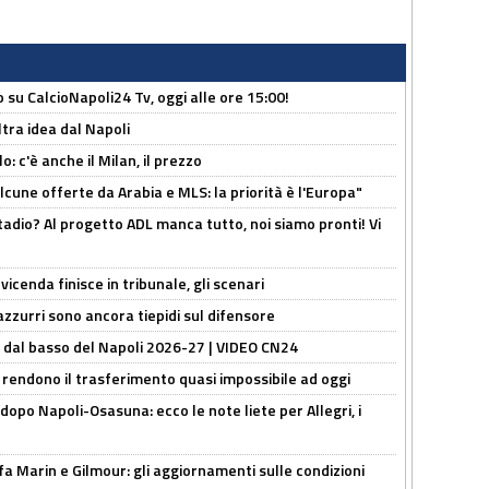
o su CalcioNapoli24 Tv, oggi alle ore 15:00!
ltra idea dal Napoli
: c'è anche il Milan, il prezzo
alcune offerte da Arabia e MLS: la priorità è l'Europa"
adio? Al progetto ADL manca tutto, noi siamo pronti! Vi
icenda finisce in tribunale, gli scenari
 azzurri sono ancora tiepidi sul difensore
a dal basso del Napoli 2026-27 | VIDEO CN24
 rendono il trasferimento quasi impossibile ad oggi
dopo Napoli-Osasuna: ecco le note liete per Allegri, i
Marin e Gilmour: gli aggiornamenti sulle condizioni