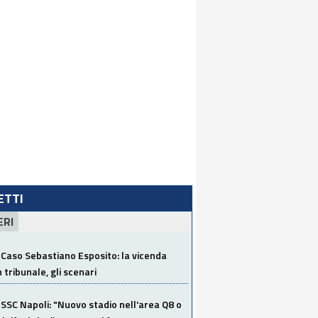
LETTI
ERI
Caso Sebastiano Esposito: la vicenda
n tribunale, gli scenari
SSC Napoli: "Nuovo stadio nell'area Q8 o