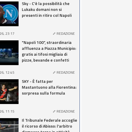
Sky - C’è la possibilità che
Lukaku domani non si
presenti in ritiro col Napoli
26, 23:17
REDAZIONE
"Napoli 100", straordinaria
affluenza a Piazza Municipio:
gratis ai tifosi migliaia di
pizze, bevande e confetti
26, 12:45
REDAZIONE
SKY - È fatta per
Mastantuono alla Fiorentina:
sorpresa sulla formula
26, 11:15
REDAZIONE
Il Tribunale Federale accoglie
il ricorso di Abisso: l'arbitro
dismesso torna in attività