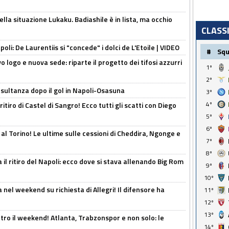
lla situazione Lukaku. Badiashile è in lista, ma occhio
CLASS
apoli: De Laurentiis si "concede" i dolci de L'Etoile | VIDEO
#
Sq
 logo e nuova sede: riparte il progetto dei tifosi azzurri
1º
2º
esultanza dopo il gol in Napoli-Osasuna
3º
4º
ritiro di Castel di Sangro! Ecco tutti gli scatti con Diego
5º
6º
 al Torino! Le ultime sulle cessioni di Cheddira, Ngonge e
7º
8º
 il ritiro del Napoli: ecco dove si stava allenando Big Rom
9º
10º
 nel weekend su richiesta di Allegri! Il difensore ha
11º
12º
13º
tro il weekend! Atlanta, Trabzonspor e non solo: le
14º