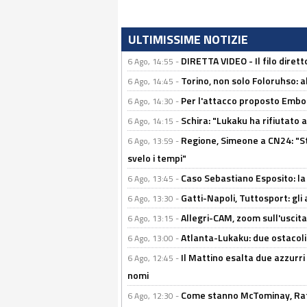
ULTIMISSIME NOTIZIE
DIRETTA VIDEO - Il filo dirett
6 Ago, 14:55 -
Torino, non solo Foloruhso: a
6 Ago, 14:45 -
Per l'attacco proposto Embolo
6 Ago, 14:30 -
Schira: "Lukaku ha rifiutato 
6 Ago, 14:15 -
Regione, Simeone a CN24: "St
6 Ago, 13:59 -
svelo i tempi"
Caso Sebastiano Esposito: la v
6 Ago, 13:45 -
Gatti-Napoli, Tuttosport: gli
6 Ago, 13:30 -
Allegri-CAM, zoom sull'uscit
6 Ago, 13:15 -
Atlanta-Lukaku: due ostacoli
6 Ago, 13:00 -
Il Mattino esalta due azzurri 
6 Ago, 12:45 -
nomi
Come stanno McTominay, Rafa 
6 Ago, 12:30 -