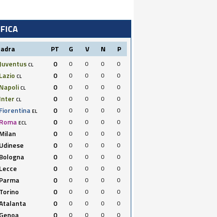
IFICA
uadra
PT
G
V
N
P
Juventus
0
0
0
0
0
CL
Lazio
0
0
0
0
0
CL
Napoli
0
0
0
0
0
CL
Inter
0
0
0
0
0
CL
Fiorentina
0
0
0
0
0
EL
Roma
0
0
0
0
0
ECL
Milan
0
0
0
0
0
Udinese
0
0
0
0
0
Bologna
0
0
0
0
0
Lecce
0
0
0
0
0
Parma
0
0
0
0
0
Torino
0
0
0
0
0
Atalanta
0
0
0
0
0
Genoa
0
0
0
0
0