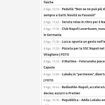
fisiche
Pedullà: "Non se ne può più de
6 Ago, 12:15 -
sempre a Gatti. Novità su Favasuli"
Serata relax in ritiro per il N
6 Ago, 11:45 -
Club Napoli Leverkusen, nuovo
6 Ago, 11:35 -
in Germania
Lucca: spunta un gesto nell'
6 Ago, 11:30 -
Pizzata per la SSC Napoli nel 
6 Ago, 11:25 -
Vitagliano | FOTO
Il Mattino - Folorunsho piace
6 Ago, 11:15 -
Cajuste
Lukaku in "permesso", diserta
6 Ago, 11:00 -
| FOTO
Badiashile-Napoli, accelerata
6 Ago, 10:45 -
deciso: azzurri o Premier
Repubblica - Addio Lukaku en
6 Ago, 10:30 -