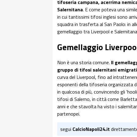
tifoseria campana, acerrima nemica
Salernitana
. E come poteva una simile
in cui tantissimi tifosi inglesi sono arr
squadra in trasferta al San Paolo: in al
gemellaggio tra Liverpool e Salernitana 
Gemellaggio Liverpoo
Non è una storia comune.
Il gemellagg
gruppo di tifosi salernitani emigrati
curva del Liverpool, fino ad intrattenere
esponenti della tifoseria organizzata 
in qualcosa di più, convincendo gli 'hoo
tifosi di Salerno, in città come Barlet
anni e che stavolta ha visto i salernitani
partenopei.
segui
CalcioNapoli24.it
direttament