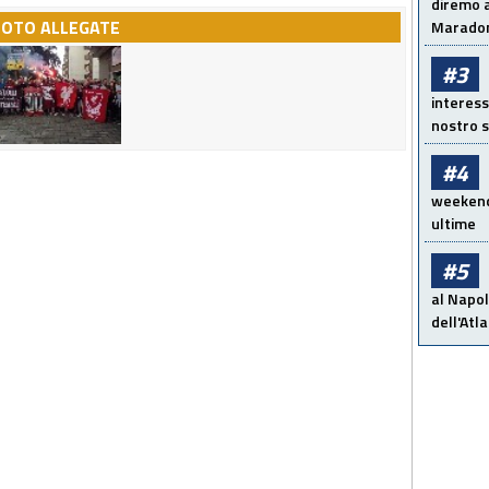
diremo a
FOTO ALLEGATE
Maradon
#3
interess
nostro s
#4
weekend!
ultime
#5
al Napol
dell'Atl