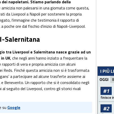
 dei napoletani. Stiamo parlando della
 amicizia non palesarsi in una giornata come questa,
ivati da Livepool a Napoli per sostenere la propria
legato, l'immagine che testimonia il rapporto di
a poche ore dal fischio d'inizio di Napoli-Liverpool.
l-Salernitana
io tra Liverpool e Salernitana nasce grazie ad un
 in UK
, che negli anni hanno inziato a frequentare la
 rapporti di vera e propria amicizia con alcuni
dei Reds. Finché questa amicizia non si è trasformata
I PIÙ 
ligans' a partecipare ad alcune trasferte assieme ai
OGGI
I
ta e Benevento. Un rapporto che si è consolidato negli
 al seguito del Liverpool, contro gli storici rivali
#1
finisce i
#2
e su
Google