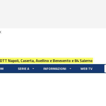
0
 DTT Napoli, Caserta, Avellino e Benevento e 84 Salerno
UM
SERIE A
INFORMAZIONI
WEB TV