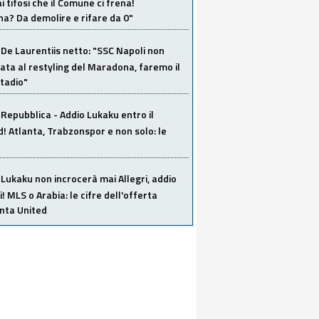
i tifosi che il Comune ci frena!
a? Da demolire e rifare da 0"
De Laurentiis netto: "SSC Napoli non
ata al restyling del Maradona, faremo il
tadio"
Repubblica - Addio Lukaku entro il
 Atlanta, Trabzonspor e non solo: le
Lukaku non incrocerà mai Allegri, addio
i! MLS o Arabia: le cifre dell'offerta
anta United