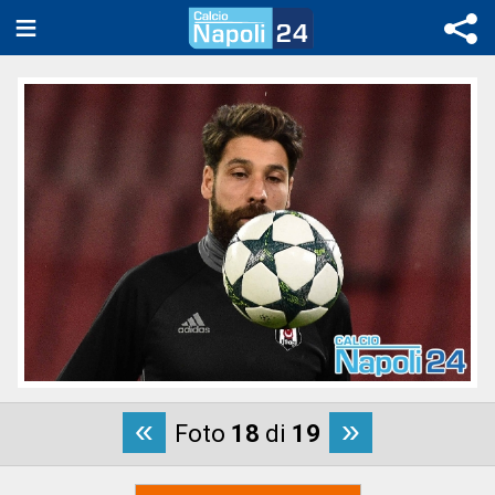
«
»
Foto
18
di
19